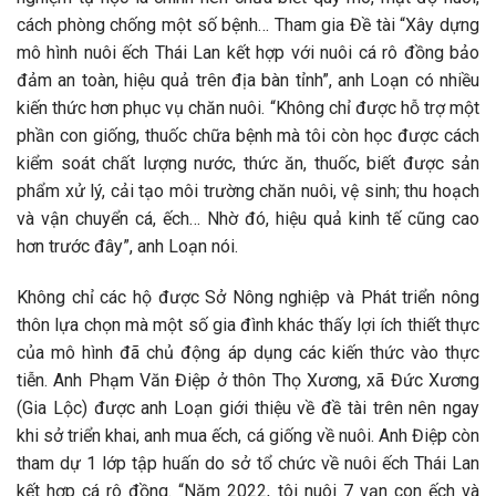
cách phòng chống một số bệnh… Tham gia Đề tài “Xây dựng
mô hình nuôi ếch Thái Lan kết hợp với nuôi cá rô đồng bảo
đảm an toàn, hiệu quả trên địa bàn tỉnh”, anh Loạn có nhiều
kiến thức hơn phục vụ chăn nuôi. “Không chỉ được hỗ trợ một
phần con giống, thuốc chữa bệnh mà tôi còn học được cách
kiểm soát chất lượng nước, thức ăn, thuốc, biết được sản
phẩm xử lý, cải tạo môi trường chăn nuôi, vệ sinh; thu hoạch
và vận chuyển cá, ếch… Nhờ đó, hiệu quả kinh tế cũng cao
hơn trước đây”, anh Loạn nói.
Không chỉ các hộ được Sở Nông nghiệp và Phát triển nông
thôn lựa chọn mà một số gia đình khác thấy lợi ích thiết thực
của mô hình đã chủ động áp dụng các kiến thức vào thực
tiễn. Anh Phạm Văn Điệp ở thôn Thọ Xương, xã Đức Xương
(Gia Lộc) được anh Loạn giới thiệu về đề tài trên nên ngay
khi sở triển khai, anh mua ếch, cá giống về nuôi. Anh Điệp còn
tham dự 1 lớp tập huấn do sở tổ chức về nuôi ếch Thái Lan
kết hợp cá rô đồng. “Năm 2022, tôi nuôi 7 vạn con ếch và