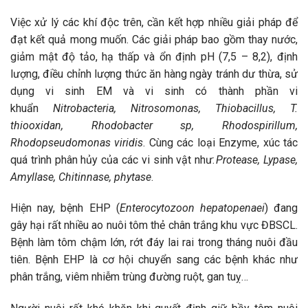
Việc xử lý các khí độc trên, cần kết hợp nhiều giải pháp để
đạt kết quả mong muốn. Các giải pháp bao gồm thay nước,
giảm mật độ tảo, hạ thấp và ổn định pH (7,5 – 8,2), định
lượng, điều chỉnh lượng thức ăn hàng ngày tránh dư thừa, sử
dụng vi sinh EM và vi sinh có thành phần vi
khuẩn
Nitrobacteria, Nitrosomonas, Thiobacillus, T.
thiooxidan, Rhodobacter sp, Rhodospirillum,
Rhodopseudomonas viridis
. Cùng các loại Enzyme, xúc tác
quá trình phân hủy của các vi sinh vật như:
Protease, Lypase,
Amyllase, Chitinnase, phytase
.
Hiện nay, bệnh EHP (
Enterocytozoon hepatopenaei
) đang
gây hại rất nhiều ao nuôi tôm thẻ chân trắng khu vực ĐBSCL.
Bệnh làm tôm chậm lớn, rớt đáy lai rai trong tháng nuôi đầu
tiên. Bệnh EHP là cơ hội chuyển sang các bệnh khác như
phân trắng, viêm nhiễm trùng đường ruột, gan tuỵ…