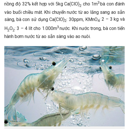
3
nồng độ 32% kết hợp với 5kg Ca(ClO)
cho 1m
bà con đánh
2
vào buổi chiều mát. Khi chuyển nước từ ao lắng sang ao sẵn
sàng, bà con sử dụng Ca(ClO)
: 30ppm, KMnO
: 2 – 3 kg và
2
4
3
H
O
: 3 – 4 lít cho 1.000m
nước. Khi nước trong, bà con tiến
2
2
hành bơm nước từ ao sẵn sàng vào ao nuôi.