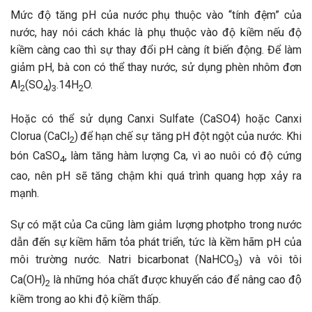
Mức độ tăng pH của nước phụ thuộc vào “tính đệm” của
nước, hay nói cách khác là phụ thuộc vào độ kiềm nếu độ
kiềm càng cao thì sự thay đổi pH càng ít biến động. Để làm
giảm pH, bà con có thể thay nước, sử dụng phèn nhôm đơn
Al
(SO
)
.14H
O.
2
4
3
2
Hoặc có thể sử dụng Canxi Sulfate (CaSO4) hoặc Canxi
Clorua (CaCl
)
để hạn chế sự tăng pH đột ngột của nước. Khi
2
bón CaSO
, làm tăng hàm lượng Ca, vì ao nuôi có độ cứng
4
cao, nên pH sẽ tăng chậm khi quá trình quang hợp xảy ra
mạnh.
Sự có mặt của Ca cũng làm giảm lượng photpho trong nước
dẫn đến sự kiềm hãm tỏa phát triển, tức là kềm hãm pH của
môi trường nước. Natri bicarbonat (NaHCO
) và vôi tôi
3
Ca(OH)
là những hóa chất được khuyến cáo để nâng cao độ
2
kiềm trong ao khi độ kiềm thấp.