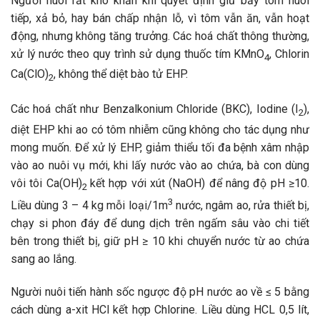
Người nuôi rất khó khăn khi quyết định giữ bầy tôm nuôi
tiếp, xả bỏ, hay bán chấp nhận lỗ, vì tôm vẫn ăn, vẫn hoạt
động, nhưng không tăng trưởng. Các hoá chất thông thường,
xử lý nước theo quy trình sử dụng thuốc tím KMnO
, Chlorin
4
Ca(ClO)
, không thể diệt bào tử EHP.
2
Các hoá chất như Benzalkonium Chloride (BKC), Iodine (I
),
2
diệt EHP khi ao có tôm nhiễm cũng không cho tác dụng như
mong muốn. Để xử lý EHP, giảm thiểu tối đa bệnh xâm nhập
vào ao nuôi vụ mới, khi lấy nước vào ao chứa, bà con dùng
vôi tôi Ca(OH)
kết hợp với xút (NaOH) để nâng độ pH ≥10.
2
3
Liều dùng 3 – 4 kg mỗi loại/1m
nước, ngâm ao, rửa thiết bị,
chạy si phon đáy để dung dịch trên ngấm sâu vào chi tiết
bên trong thiết bị, giữ pH ≥ 10 khi chuyển nước từ ao chứa
sang ao lắng.
Người nuôi tiến hành sốc ngược độ pH nước ao về ≤ 5 bằng
cách dùng a-xit HCl kết hợp Chlorine. Liều dùng HCL 0,5 lít,