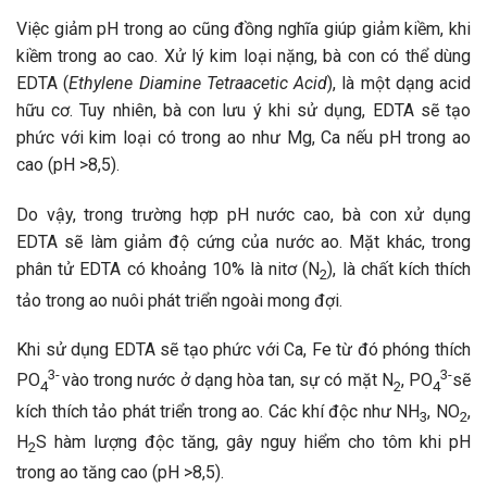
Việc giảm pH trong ao cũng đồng nghĩa giúp giảm kiềm, khi
kiềm trong ao cao. Xử lý kim loại nặng, bà con có thể dùng
EDTA (
Ethylene Diamine Tetraacetic Acid
), là một dạng acid
hữu cơ. Tuy nhiên, bà con lưu ý khi sử dụng, EDTA sẽ tạo
phức với kim loại có trong ao như Mg, Ca nếu pH trong ao
cao (pH >8,5).
Do vậy, trong trường hợp pH nước cao, bà con xử dụng
EDTA sẽ làm giảm độ cứng của nước ao. Mặt khác, trong
phân tử EDTA có khoảng 10% là nitơ (N
), là chất kích thích
2
tảo trong ao nuôi phát triển ngoài mong đợi.
Khi sử dụng EDTA sẽ tạo phức với Ca, Fe từ đó phóng thích
3-
3-
PO
vào trong nước ở dạng hòa tan, sự có mặt N
, PO
sẽ
4
2
4
kích thích tảo phát triển trong ao. Các khí độc như NH
, NO
,
3
2
H
S hàm lượng độc tăng, gây nguy hiểm cho tôm khi pH
2
trong ao tăng cao (pH >8,5).