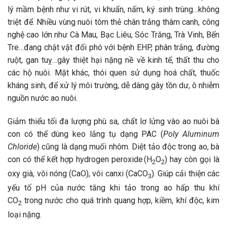
lý mầm bệnh như vi rút, vi khuẩn, nấm, ký sinh trùng…không
triệt để. Nhiều vùng nuôi tôm thẻ chân trắng thâm canh, công
nghệ cao lớn như Cà Mau, Bạc Liêu, Sóc Trăng, Trà Vinh, Bến
Tre…đang chật vật đối phó với bệnh EHP, phân trắng, đường
ruột, gan tuỵ…gây thiệt hại nặng nề về kinh tế, thất thu cho
các hộ nuôi. Mặt khác, thói quen sử dụng hoá chất, thuốc
kháng sinh, để xử lý môi trường, dễ dàng gây tồn dư, ô nhiễm
nguồn nước ao nuôi.
Giảm thiểu tối đa lượng phù sa, chất lơ lửng vào ao nuôi bà
con có thể dùng keo lắng tụ dạng PAC (
Poly Aluminum
Chloride
) cũng là dạng muối nhôm. Diệt tảo độc trong ao, bà
con có thể kết hợp hydrogen peroxide (H
O
) hay còn gọi là
2
2
oxy già, vôi nóng (CaO), vôi canxi (CaCO
). Giúp cải thiện các
3
yếu tố pH của nước tăng khi tảo trong ao hấp thu khí
CO
trong nước cho quá trình quang hợp, kiềm, khí độc, kim
2
loại nặng.