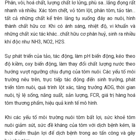
Phân, vôi, hoá chất, lượng chất lơ lửng, phù sa…lắng đọng rất
nhanh và nhiều. Xác tôm chết, vỏ tôm lột, phân tôm, tảo tàn…
tất cả những chất kể trên lắng tụ xuống đáy ao nuôi, hình
thành chất hữu cơ. Khi có ánh sáng, nhiệt độ, vi khuẩn và
những chất xúc tác khác…chất hữu cơ phân huỷ, sinh ra nhiều
khí độc như NH3, NO2, H2S.
Sự phát triển của tảo, tác động, làm pH biến động, kéo theo
độ kiềm, oxy biến động, làm thay đổi chất lượng nước theo
hướng vượt ngưỡng chịu đựng của tôm nuôi. Các yếu tố môi
trường nêu trên, trực tiếp tác động đến sinh trưởng, phát
triển tôm nuôi, quá trình lột xác, tăng trưởng ADG, thời gian
nuôi, tỷ lệ sống, năng suất, sản lượng, FCR, giá trị hàng hoá
tôm thương phẩm, hiệu quả kinh tế mô hình.
Khi các yếu tố môi trường nuôi tôm bất lợi, sức khoẻ tôm
nuôi giảm sút, sức đề kháng của tôm với dịch bệnh kém, là
thời điểm thuận lợi để dịch bệnh trong ao tấn công và gây