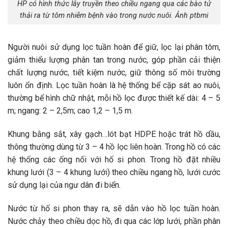
HP có hình thức lây truyền theo chiều ngang qua các bào tử
thải ra từ tôm nhiễm bệnh vào trong nước nuôi. Ảnh ptbmi
Người nuôi sử dụng lọc tuần hoàn để giữ, lọc lại phân tôm,
giảm thiểu lượng phân tan trong nước, góp phần cải thiện
chất lượng nước, tiết kiệm nước, giữ thông số môi trường
luôn ổn định. Lọc tuần hoàn là hệ thống bể cặp sát ao nuôi,
thường bể hình chữ nhật, mỗi hồ lọc được thiết kế dài: 4 – 5
m; ngang: 2 – 2,5m; cao 1,2 – 1,5 m.
Khung bằng sắt, xây gạch…lót bạt HDPE hoặc trát hồ dầu,
thông thường dùng từ 3 – 4 hồ lọc liên hoàn. Trong hồ có các
hệ thống các ống nối với hố si phon. Trong hồ đặt nhiều
khung lưới (3 – 4 khung lưới) theo chiều ngang hồ, lưới cước
sử dụng lại của ngư dân đi biển.
Nước từ hố si phon thay ra, sẽ dẫn vào hồ lọc tuần hoàn.
Nước chảy theo chiều dọc hồ, đi qua các lớp lưới, phần phân