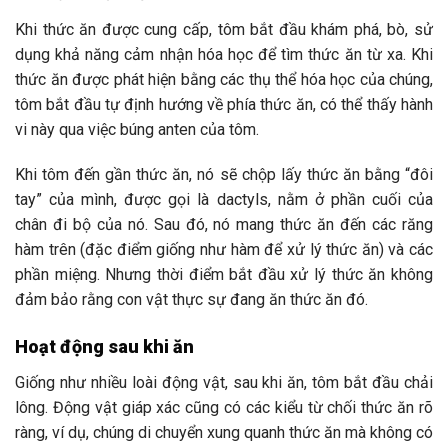
Khi thức ăn được cung cấp, tôm bắt đầu khám phá, bò, sử
dụng khả năng cảm nhận hóa học để tìm thức ăn từ xa. Khi
thức ăn được phát hiện bằng các thụ thể hóa học của chúng,
tôm bắt đầu tự định hướng về phía thức ăn, có thể thấy hành
vi này qua việc búng anten của tôm.
Khi tôm đến gần thức ăn, nó sẽ chộp lấy thức ăn bằng “đôi
tay” của mình, được gọi là dactyls, nằm ở phần cuối của
chân đi bộ của nó. Sau đó, nó mang thức ăn đến các răng
hàm trên (đặc điểm giống như hàm để xử lý thức ăn) và các
phần miệng. Nhưng thời điểm bắt đầu xử lý thức ăn không
đảm bảo rằng con vật thực sự đang ăn thức ăn đó.
Hoạt động sau khi ăn
Giống như nhiều loài động vật, sau khi ăn, tôm bắt đầu chải
lông. Động vật giáp xác cũng có các kiểu từ chối thức ăn rõ
ràng, ví dụ, chúng di chuyển xung quanh thức ăn mà không có