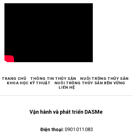
TRANG CHỦ
THÔNG TIN THỦY SẢN
NUÔI TRỒNG THỦY SẢN
KHOA HỌC KỸ THUẬT
NUÔI TRỒNG THỦY SẢN BỀN VỮNG
LIÊN HỆ
Vận hành và phát triển DASMe
Điện thoại:
0901.011.083