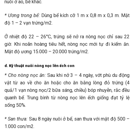
nuôi ở ao, bể khác.
* Ương trong
bể:
Dùng bể kích cỡ 1 m x 0,8 m x 0,3 m. Mật
độ 1 – 2 vạn trứng/m2.
Ở nhiệt độ 22 – 26°C, trứng sẽ nở ra nòng nọc chỉ sau 22
giờ. Khi noãn hoàng tiêu hết, nòng nọc mới tự đi kiếm ăn.
Mật độ ương 15.000 – 20.000 trứng/m2.
d. Kỹ thuật nuôi nòng nọc lên ếch con
* Cho
nòng
nọc ăn:
Sau khi nở 3 – 4 ngày, vớt phù du động
vật từ ao về cho ăn hoặc cho ăn bằng lòng đỏ trứng (4
quả/1 vạn nòng nọc/2 bữa sáng, chiều) bóp nhuyễn, rắc đều
quanh bể. Trung bình từ nòng nọc lên ếch giống đạt tỷ lệ
sống 50%.
* San
thưa:
Sau 8 ngày nuôi ở bể, san thưa với mật độ 500 –
1.000 con/m2.