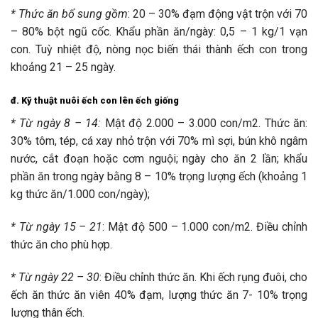
* Thức ăn bổ sung gồm
: 20 – 30% đạm động vật trộn với 70
– 80% bột ngũ cốc. Khẩu phần ăn/ngày: 0,5 – 1 kg/1 vạn
con. Tuỳ nhiệt độ, nòng nọc biến thái thành ếch con trong
khoảng 21 – 25 ngày.
đ. Kỹ thuật nuôi ếch con lên ếch giống
* Từ ngày 8 – 14:
Mật độ 2.000 – 3.000 con/m2. Thức ăn:
30% tôm, tép, cá xay nhỏ trộn với 70% mì sợi, bún khô ngâm
nước, cắt đoạn hoặc cơm nguội; ngày cho ăn 2 lần; khẩu
phần ăn trong ngày bằng 8 – 10% trọng lượng ếch (khoảng 1
kg thức ăn/1.000 con/ngày);
*
Từ ngày 15 – 21
: Mật độ 500 – 1.000 con/m2. Điều chỉnh
thức ăn cho phù hợp.
* Từ ngày 22 – 30
: Điều chỉnh thức ăn. Khi ếch rụng đuôi, cho
ếch ăn thức ăn viên 40% đạm, lượng thức ăn 7- 10% trọng
lượng thân ếch.