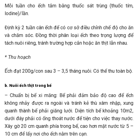
Mỗi tuần cho ếch tắm bằng thuốc sát trùng (thuốc tím,
lodine)/lần.
Định kỳ 2 tuần cân ếch để có cơ sở điều chỉnh chế độ cho ăn
và chăm sóc. Đồng thời phân loại ếch theo trọng lượng để
tách nuôi riêng, tránh trường hợp cắn hoặc ăn thịt lẫn nhau.
* Thu hoạch
Ếch đạt 200g/con sau 3 – 3,5 tháng nuôi. Có thể thu toàn bộ.
b. Nuôi ếch thịt trong bể
– Chuẩn bị bể xi măng: Bể phải đảm bảo độ cao để ếch
không nhảy được ra ngoài và tránh kẻ thù xâm nhập, xung
quanh thành bể phải giăng lưới. Diện tích bể khoảng 10m2,
dưới đáy phải có ống thoát nước để tiện cho việc thay nước.
Xây gờ 20 cm quanh phía trong bể, cao hơn mặt nước từ 5 –
10 cm để lấy nơi cho ếch nằm trên cạn.