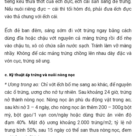
tiếng kêu thưa thớt của ếch đực, ếch cái sẵn sàng đẻ trứng.
Nếu nuôi riêng đực – cái thì tối hôm đó, phải đưa ếch đực
vào thả chung với ếch cái.
Ếch đẻ ban đêm, sáng sớm đi vớt trứng ngay bằng cách
dùng đĩa hoặc chậu vớt nguyên cả màng trứng rồi đổ nhẹ
vào chậu to, xô có chứa sẵn nước sạch. Tránh làm vỡ màng
nhầy. Không để các mảng trứng chồng lên nhau dày đặc và
vón cục, trứng sẽ ung.
c. Kỹ thuật ấp trứng và nuôi nòng nọc
* Ương trong
ao:
Chỉ vớt ếch bố mẹ sang ao khác, để nguyên
các ổ trứng, ương cho nở tự nhiên. Sau khoảng 24 giờ, trứng
nở thành nòng nọc. Nòng nọc ăn phù du động vật trong ao;
sau khi nở 3 – 4 ngày, cho nòng nọc ăn thêm 200 – 300g bột
mỳ, bột gạo/1 vạn con/ngày hoặc dùng thức ăn viên độ
đạm 40%. Mật độ ương khoảng 2.000 trứng/m2; tỷ lệ nở
trung bình 50%; sau 15 ngày có thể san thưa nòng nọc, đem