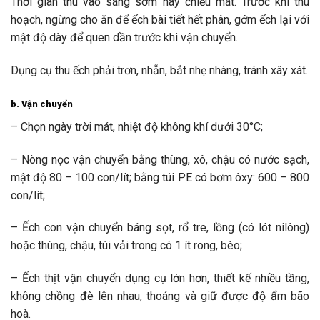
Thời gian thu vào sáng sớm hay chiều mát. Trước khi thu
hoạch, ngừng cho ăn để ếch bài tiết hết phân, gớm ếch lại với
mật độ dày để quen dần trước khi vận chuyển.
Dụng cụ thu ếch phải trơn, nhẵn, bắt nhẹ nhàng, tránh xây xát.
b. Vận chuyển
– Chọn ngày trời mát, nhiệt độ không khí dưới 30°C;
– Nòng nọc vận chuyển bằng thùng, xô, chậu có nước sạch,
mật độ 80 – 100 con/lít; bằng túi PE có bơm ôxy: 600 – 800
con/lít;
– Ếch con vận chuyển báng sọt, rổ tre, lồng (có lót nilông)
hoặc thùng, chậu, túi vải trong có 1 ít rong, bèo;
– Ếch thịt vận chuyển dụng cụ lớn hơn, thiết kế nhiều tầng,
không chồng đè lên nhau, thoáng và giữ được độ ẩm bão
hoà.