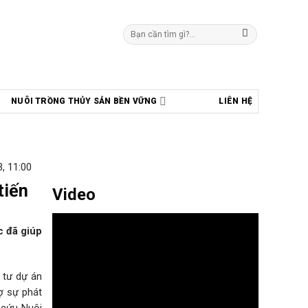
Tìm
kiếm:
NUÔI TRỒNG THỦY SẢN BỀN VỮNG
LIÊN HỆ
, 11:00
tiến
Video
c đã giúp
 tư dự án
ợ sự phát
 cứu Nuôi