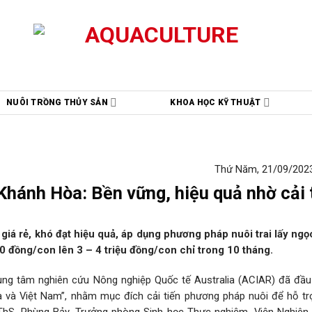
NUÔI TRỒNG THỦY SẢN
KHOA HỌC KỸ THUẬT
Thứ Năm, 21/09/2023
 Khánh Hòa: Bền vững, hiệu quả nhờ cải 
giá rẻ, khó đạt hiệu quả, áp dụng phương pháp nuôi trai lấy ngọ
000 đồng/con lên 3 – 4 triệu đồng/con chỉ trong 10 tháng.
rung tâm nghiên cứu Nông nghiệp Quốc tế Australia (ACIAR) đã đầu
ga và Việt Nam”, nhằm mục đích cải tiến phương pháp nuôi để hỗ tr
. ThS. Phùng Bảy, Trưởng phòng Sinh học Thực nghiệm, Viện Nghiên