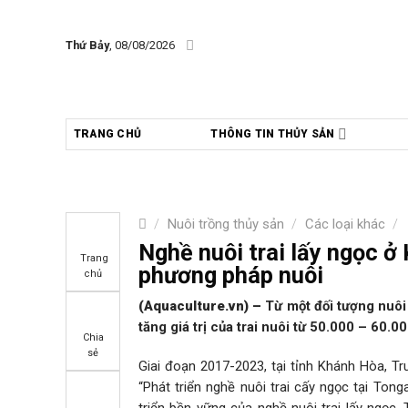
Skip
to
Thứ Bảy
, 08/08/2026
content
TRANG CHỦ
THÔNG TIN THỦY SẢN
/
Nuôi trồng thủy sản
/
Các loại khác
/
Nghề nuôi trai lấy ngọc ở
Trang
phương pháp nuôi
chủ
(Aquaculture.vn)
–
Từ một đối tượng nuôi 
tăng giá trị của trai nuôi từ 50.000 – 60.
Chia
sẻ
Giai đoạn 2017-2023, tại tỉnh Khánh Hòa, T
“Phát triển nghề nuôi trai cấy ngọc tại Ton
triển bền vững của nghề nuôi trai lấy ngọc