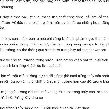
dự án tại Việt Nam, cho đến nay, ông Năm là một trong hai hộ nuô
a phương.
i, đây là một loại vật nuôi mang tính chất cộng đồng, dễ làm, dễ th
a được. Về đầu ra cho sản phẩm, hiện dự án đã có những hoạt độn
hẩm.
 nhỏ lẻ, sản phẩm bán ra mới chỉ dừng lại ở sản phẩm ngọc thô nên 
 sản phẩm, trong thời gian tới, cần tập trung nâng cao giá trị sản
thị trường, có thể thông qua hình thức trưng bày tại các showroom.
ục vụ cho thị trường trong nước. Trên cơ sở khảo sát thị hiếu tiêu
 chính là những khách du lịch quốc tế.
t lớn về mặt môi trường, dự án đã giúp nghề nuôi trồng thủy sản phát
n bã hữu cơ và ít thải chất thải ra môi trường hơn các đối tượng khá
 một nghề tương đối mới mẻ với người nuôi trồng thủy sản, nên chú
ẩm”, ThS. Phùng Bảy chia sẻ.