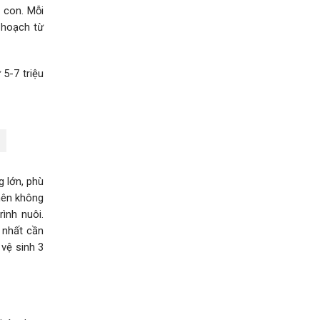
0 con. Mỗi
 hoạch từ
 5-7 triệu
 lớn, phù
nên không
ình nuôi.
 nhất cần
 vệ sinh 3