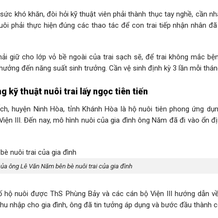
ức khó khăn, đòi hỏi kỹ thuật viên phải thành thục tay nghề, cần nhấ
uôi phải thực hiện đúng các thao tác để con trai tiếp nhận nhân đã
hải giữ cho lớp vỏ bề ngoài của trai sạch sẽ, để trai không mắc bện
 hưởng đến năng suất sinh trưởng. Cần vệ sinh định kỳ 3 lần mỗi thán
kỹ thuật nuôi trai lấy ngọc tiên tiến
ch, huyện Ninh Hòa, tỉnh Khánh Hòa là hộ nuôi tiên phong ứng dụ
 Viện III. Đến nay, mô hình nuôi của gia đình ông Năm đã đi vào ổn đ
ủa ông Lê Văn Năm bên bè nuôi trai của gia đình
 hộ nuôi được ThS Phùng Bảy và các cán bộ Viện III hướng dẫn v
thu nhập cho gia đình, ông đã tin tưởng áp dụng và bước đầu thành c