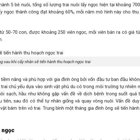
ành 5 bè nuôi, tổng số lượng trai nuôi lấy ngọc hiện tại khoảng 70
 cấy ngọc thành công đạt khoảng 60%, mỗi năm mô hình này cho thu
 từ 50-70 con, được khoảng 250 viên ngọc, mỗi viên bán ra có giá từ
h.
g sau khi cấy nhân sẽ tiến hành thu hoạch ngọc trai
tiềm năng và phù hợp với gia đình ông bởi vốn đầu tư ban đầu không
trai chủ yếu dựa vào sinh vật phù du có trong môi trường tự nhiên 
nuôi sạch, hầu như không gặp vấn đề về dịch bệnh trong suốt quá tr
u tiên, sau đó có thể tự nhân giống và quay vòng nuôi. Vấn đề duy
 vật bám trên vỏ trai. Trung bình một tháng gia đình ông sẽ tiến hành
m ngọc