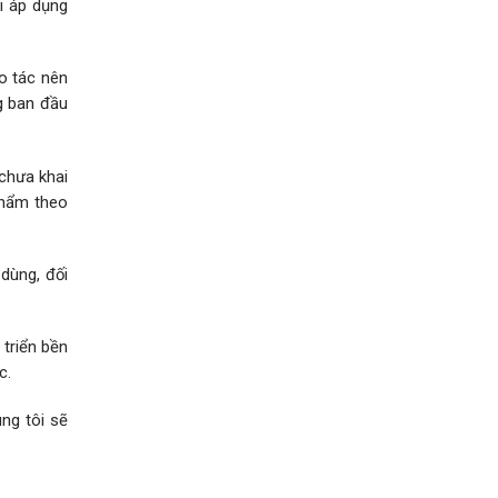
i áp dụng
ao tác nên
g ban đầu
chưa khai
 phẩm theo
 dùng, đối
 triển bền
c.
ng tôi sẽ