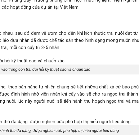
ách các hoạt động của dự án tại Việt Nam.
c nhau, sau đó đem về ươm cho đến khi kích thước trai nuôi đạt từ
héo léo đưa nhân đã được chế tác sẵn theo hình dạng mong muốn như 
trai, mỗi con cấy từ 3-5 nhân.
 vào trong con trai đòi hỏi kỹ thuật cao và chuẩn xác
ỡng, theo bản năng tự nhiên chúng sẽ tiết những chất xà cừ bao phủ
ỉ, được định hình nhờ viên nhân khi cấy vào sẽ cho ra ngọc trai thà
 nuôi, lúc này người nuôi sẽ tiến hành thu hoạch ngọc trai và ma
 hình thù đa dạng, được nghiên cứu phù hợp thị hiếu người tiêu dùng