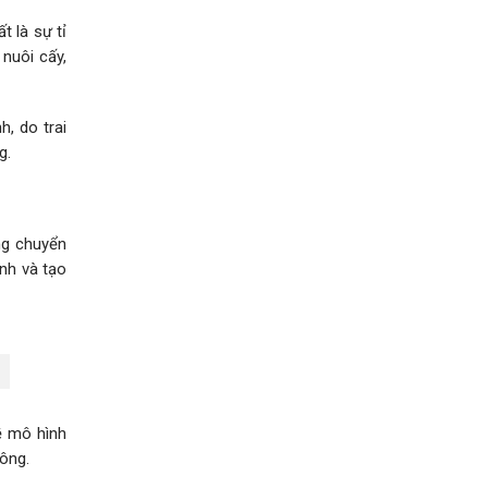
t là sự tỉ
 nuôi cấy,
h, do trai
g.
ng chuyển
ịnh và tạo
ề mô hình
ông.