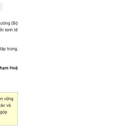
rường (Bộ
n kinh tế
tập trung,
hạm Huệ
ền vững
tác và
 góp