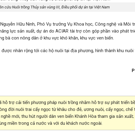
n cứu Nuôi trồng Thủy sản vùng III, Điều phối dự án tại Việt Nam
g Nguyễn Hữu Ninh, Phó Vụ trưởng Vụ Khoa học, Công nghệ và Môi t
ng lực sản xuất, dự án do ACIAR tài trợ còn góp phần vào phát triể
hững bà con nông dân ở khu vực khó khăn, khu vực ven biển.
ục được nhân rộng tới các hộ nuôi tại địa phương, hình thành khu nuôi 
P
ã hỗ trợ cải tiến phương pháp nuôi trồng nhằm hỗ trợ sự phát triển b
vòng đời nuôi trai cấy ngọc từ khâu cho đẻ, ương nuôi, cấy ngọc, chế 
 nghề mới, thu hút người dân ven biển Khánh Hòa tham gia sản xuất;
ùng miền trong cả nước và với du khách nước ngoài.