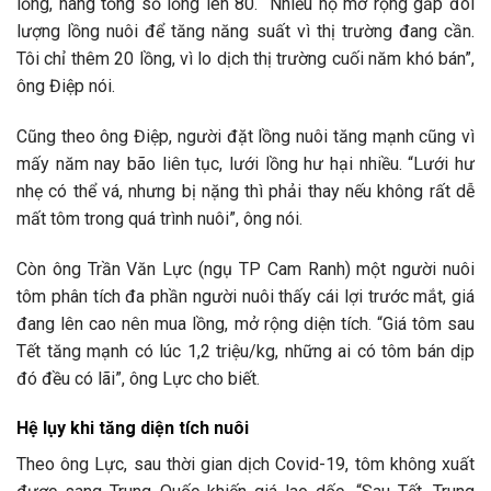
lồng, nâng tổng số lồng lên 80. “Nhiều hộ mở rộng gấp đôi
lượng lồng nuôi để tăng năng suất vì thị trường đang cần.
Tôi chỉ thêm 20 lồng, vì lo dịch thị trường cuối năm khó bán”,
ông Điệp nói.
Cũng theo ông Điệp, người đặt lồng nuôi tăng mạnh cũng vì
mấy năm nay bão liên tục, lưới lồng hư hại nhiều. “Lưới hư
nhẹ có thể vá, nhưng bị nặng thì phải thay nếu không rất dễ
mất tôm trong quá trình nuôi”, ông nói.
Còn ông Trần Văn Lực (ngụ TP Cam Ranh) một người nuôi
tôm phân tích đa phần người nuôi thấy cái lợi trước mắt, giá
đang lên cao nên mua lồng, mở rộng diện tích. “Giá tôm sau
Tết tăng mạnh có lúc 1,2 triệu/kg, những ai có tôm bán dịp
đó đều có lãi”, ông Lực cho biết.
Hệ lụy khi tăng diện tích nuôi
Theo ông Lực, sau thời gian dịch Covid-19, tôm không xuất