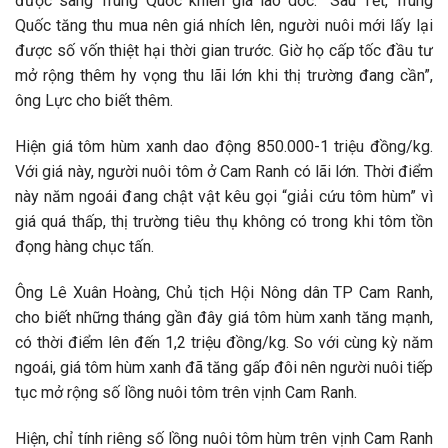
được sang Trung Quốc khiến giá lao dốc. “Sau Tết, Trung
Quốc tăng thu mua nên giá nhích lên, người nuôi mới lấy lại
được số vốn thiệt hại thời gian trước. Giờ họ cấp tốc đầu tư
mở rộng thêm hy vọng thu lãi lớn khi thị trường đang cần”,
ông Lực cho biết thêm.
Hiện giá tôm hùm xanh dao động 850.000-1 triệu đồng/kg.
Với giá này, người nuôi tôm ở Cam Ranh có lãi lớn. Thời điểm
này năm ngoái đang chật vật kêu gọi “giải cứu tôm hùm” vì
giá quá thấp, thị trường tiêu thụ không có trong khi tôm tồn
đọng hàng chục tấn.
Ông Lê Xuân Hoàng, Chủ tịch Hội Nông dân TP Cam Ranh,
cho biết những tháng gần đây giá tôm hùm xanh tăng mạnh,
có thời điểm lên đến 1,2 triệu đồng/kg. So với cùng kỳ năm
ngoái, giá tôm hùm xanh đã tăng gấp đôi nên người nuôi tiếp
tục mở rộng số lồng nuôi tôm trên vịnh Cam Ranh.
Hiện, chỉ tính riêng số lồng nuôi tôm hùm trên vịnh Cam Ranh