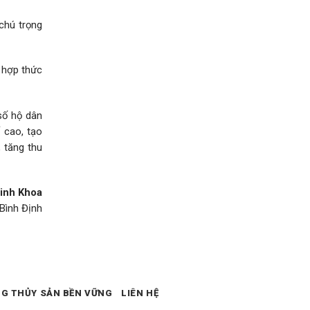
chú trọng
 hợp thức
số hộ dân
 cao, tạo
 tăng thu
inh Khoa
Bình Định
NG THỦY SẢN BỀN VỮNG
LIÊN HỆ