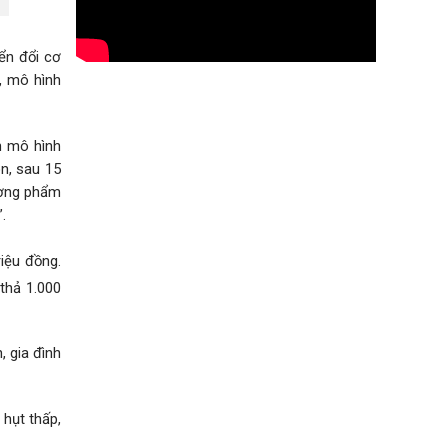
ển đổi cơ
, mô hình
n mô hình
n, sau 15
hương phẩm
.
iệu đồng.
thả 1.000
 gia đình
 hụt thấp,