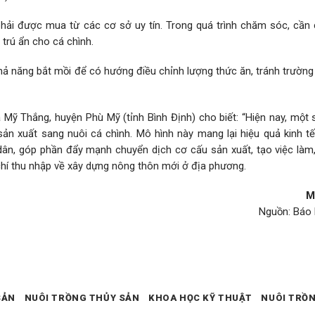
phải được mua từ các cơ sở uy tín. Trong quá trình chăm sóc, cần 
trú ẩn cho cá chình.
hả năng bắt mồi để có hướng điều chỉnh lượng thức ăn, tránh trường
Mỹ Thắng, huyện Phù Mỹ (tỉnh Bình Định) cho biết: “Hiện nay, một 
n xuất sang nuôi cá chình. Mô hình này mang lại hiệu quả kinh tế
ân, góp phần đẩy mạnh chuyển dịch cơ cấu sản xuất, tạo việc làm,
hí thu nhập về xây dựng nông thôn mới ở địa phương.
M
Nguồn: Báo 
SẢN
NUÔI TRỒNG THỦY SẢN
KHOA HỌC KỸ THUẬT
NUÔI TRỒ