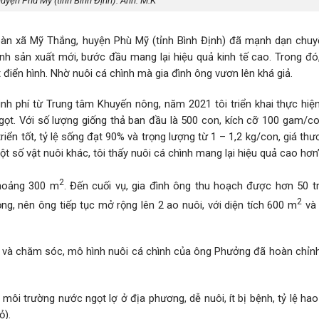
uyện Phù Mỹ (tỉnh Bình Định). Ảnh: M.K
bàn xã Mỹ Thắng, huyện Phù Mỹ (tỉnh Bình Định) đã mạnh dạn chuy
ình sản xuất mới, bước đầu mang lại hiệu quả kinh tế cao. Trong đó
điển hình. Nhờ nuôi cá chình mà gia đình ông vươn lên khá giả.
nh phí từ Trung tâm Khuyến nông, năm 2021 tôi triển khai thực hiệ
ọt. Với số lượng giống thả ban đầu là 500 con, kích cỡ 100 gam/co
triển tốt, tỷ lệ sống đạt 90% và trọng lượng từ 1 – 1,2 kg/con, giá t
t số vật nuôi khác, tôi thấy nuôi cá chình mang lại hiệu quả cao hơn”
2
khoảng 300 m
. Đến cuối vụ, gia đình ông thu hoạch được hơn 50 tr
2
ng, nên ông tiếp tục mở rộng lên 2 ao nuôi, với diện tích 600 m
và 
 và chăm sóc, mô hình nuôi cá chình của ông Phưởng đã hoàn chỉnh,
môi trường nước ngọt lợ ở địa phương, dễ nuôi, ít bị bệnh, tỷ lệ hao
ỏ).