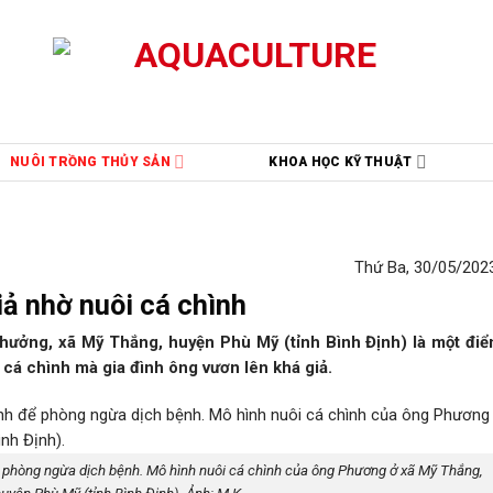
NUÔI TRỒNG THỦY SẢN
KHOA HỌC KỸ THUẬT
Thứ Ba, 30/05/2023
iả nhờ nuôi cá chình
ưởng, xã Mỹ Thắng, huyện Phù Mỹ (tỉnh Bình Định) là một điể
i cá chình mà gia đình ông vươn lên khá giả.
 phòng ngừa dịch bệnh. Mô hình nuôi cá chình của ông Phương ở xã Mỹ Thắng,