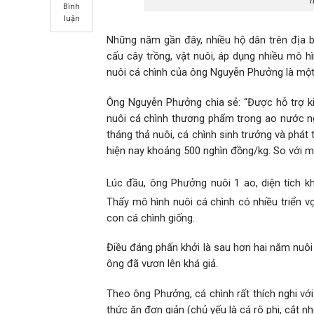
h
Bình
luận
Những năm gần đây, nhiều hộ dân trên địa 
cấu cây trồng, vật nuôi, áp dụng nhiều mô h
nuôi cá chình của ông Nguyễn Phưởng là một 
Ông Nguyễn Phưởng chia sẻ: “Được hỗ trợ ki
nuôi cá chình thương phẩm trong ao nước ng
tháng thả nuôi, cá chình sinh trưởng và phát 
hiện nay khoảng 500 nghìn đồng/kg. So với mộ
Lúc đầu, ông Phưởng nuôi 1 ao, diện tích 
Thấy mô hình nuôi cá chình có nhiều triển vọ
con cá chình giống.
Điều đáng phấn khởi là sau hơn hai năm nuôi
ông đã vươn lên khá giả.
Theo ông Phưởng, cá chình rất thích nghi với 
thức ăn đơn giản (chủ yếu là cá rô phi, cắt nh