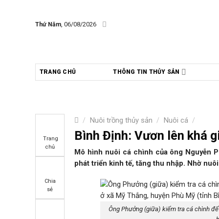
Skip
to
Thứ Năm
, 06/08/2026
content
TRANG CHỦ
THÔNG TIN THỦY SẢN
/
Nuôi trồng thủy sản
/
Nuôi cá
/
Bình Định: Vươn lên khá g
Trang
chủ
Mô hình nuôi cá chình của ông Nguyễn Ph
phát triển kinh tế, tăng thu nhập. Nhờ nuô
Chia
sẻ
Ông Phưởng (giữa) kiểm tra cá chình để