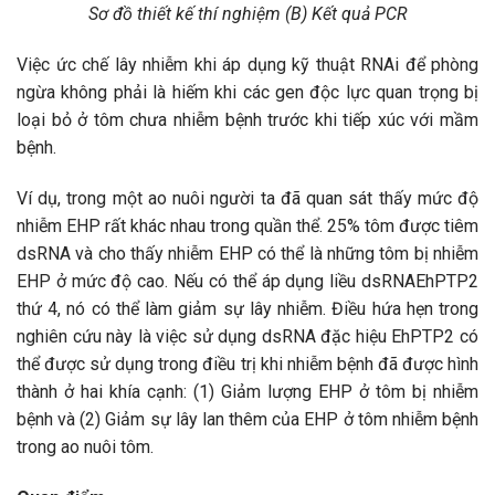
Sơ đồ thiết kế thí nghiệm (B) Kết quả PCR
Việc ức chế lây nhiễm khi áp dụng kỹ thuật RNAi để phòng
ngừa không phải là hiếm khi các gen độc lực quan trọng bị
loại bỏ ở tôm chưa nhiễm bệnh trước khi tiếp xúc với mầm
bệnh.
Ví dụ, trong một ao nuôi người ta đã quan sát thấy mức độ
nhiễm EHP rất khác nhau trong quần thể. 25% tôm được tiêm
dsRNA và cho thấy nhiễm EHP có thể là những tôm bị nhiễm
EHP ở mức độ cao. Nếu có thể áp dụng liều dsRNAEhPTP2
thứ 4, nó có thể làm giảm sự lây nhiễm. Điều hứa hẹn trong
nghiên cứu này là việc sử dụng dsRNA đặc hiệu EhPTP2 có
thể được sử dụng trong điều trị khi nhiễm bệnh đã được hình
thành ở hai khía cạnh: (1) Giảm lượng EHP ở tôm bị nhiễm
bệnh và (2) Giảm sự lây lan thêm của EHP ở tôm nhiễm bệnh
trong ao nuôi tôm.