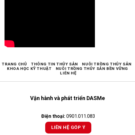
TRANG CHỦ
THÔNG TIN THỦY SẢN
NUÔI TRỒNG THỦY SẢN
KHOA HỌC KỸ THUẬT
NUÔI TRỒNG THỦY SẢN BỀN VỮNG
LIÊN HỆ
Vận hành và phát triển DASMe
Điện thoại:
0901.011.083
LIÊN HỆ GÓP Ý