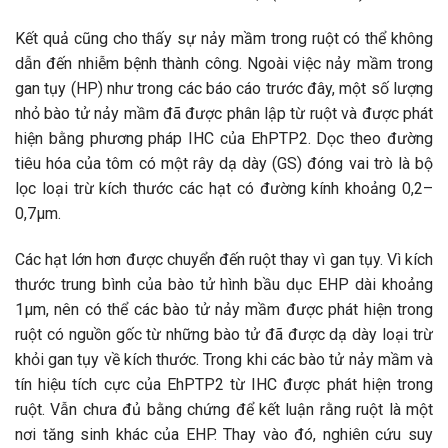
Kết quả cũng cho thấy sự nảy mầm trong ruột có thể không
dẫn đến nhiễm bệnh thành công. Ngoài việc nảy mầm trong
gan tụy (HP) như trong các báo cáo trước đây, một số lượng
nhỏ bào tử nảy mầm đã được phân lập từ ruột và được phát
hiện bằng phương pháp IHC của EhPTP2. Dọc theo đường
tiêu hóa của tôm có một rây dạ dày (GS) đóng vai trò là bộ
lọc loại trừ kích thước các hạt có đường kính khoảng 0,2–
0,7µm.
Các hạt lớn hơn được chuyển đến ruột thay vì gan tụy. Vì kích
thước trung bình của bào tử hình bầu dục EHP dài khoảng
1µm, nên có thể các bào tử nảy mầm được phát hiện trong
ruột có nguồn gốc từ những bào tử đã được dạ dày loại trừ
khỏi gan tụy về kích thước. Trong khi các bào tử nảy mầm và
tín hiệu tích cực của EhPTP2 từ IHC được phát hiện trong
ruột. Vẫn chưa đủ bằng chứng để kết luận rằng ruột là một
nơi tăng sinh khác của EHP. Thay vào đó, nghiên cứu suy