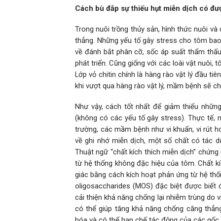
Cách bù đắp sự thiếu hụt miễn dịch có đư
Trong nuôi trồng thủy sản, hình thức nuôi và
thẳng. Những yếu tố gây stress cho tôm bao
về đánh bắt phân cỡ, sốc áp suất thẩm thấu-
phát triển. Cũng giống với các loài vật nuôi
Lớp vỏ chitin chính là hàng rào vật lý đầu t
khi vượt qua hàng rào vật lý, mầm bệnh sẽ c
Như vậy, cách tốt nhất để giảm thiểu những 
(không có các yếu tố gây stress). Thực tế, 
trường, các mầm bệnh như vi khuẩn, vi rút ho
về ghi nhớ miễn dịch, một số chất có tác d
Thuật ngữ “chất kích thích miễn dịch” chứng
từ hệ thống không đặc hiệu của tôm. Chất k
giác bằng cách kích hoạt phản ứng từ hệ th
oligosaccharides (MOS) đặc biệt được biết 
cải thiện khả năng chống lại nhiễm trùng do 
có thể giúp tăng khả năng chống căng thẳng
hóa và có thể hạn chế tác động của các gốc t