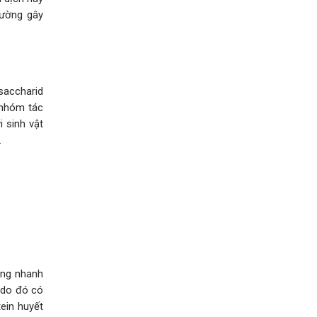
hường gây
saccharid
 nhóm tác
 sinh vật
.
ăng nhanh
 do đó có
ein huyết