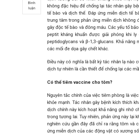
Bình
không đặc hiệu để chống lại tác nhân gây b
luận
tế bào và dịch thể. Đáp ứng miễn dịch tế 
trung tâm trong phản ứng miễn dịch không đ
gây độc tế bào và đông máu. Các yếu tố bảo 
peptit kháng khuẩn được giải phóng khi ly 
peptidoglycans và β-1,3-glucans. Khả năng 
các mối đe dọa gây chết khác.
Điều này có nghĩa là bất kỳ tác nhân lạ nào
dịch tự nhiên là cần thiết để chống lại các 
Có thể tiêm vaccine cho tôm?
Nguyên tắc chính của việc tiêm phòng là vi
khỏe mạnh. Tác nhân gây bệnh kích thích kh
dịch chính này kích hoạt khả năng ghi nhớ c
trong tương lai. Tuy nhiên, phản ứng này lạ
nghiên cứu gần đây đã chỉ ra rằng tôm và cá
ứng miễn dịch của các động vật có xương sốn