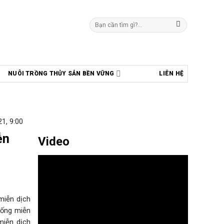
Tìm
kiếm:
NUÔI TRỒNG THỦY SẢN BỀN VỮNG
LIÊN HỆ
1, 9:00
ễn
Video
miễn dịch
hống miễn
miễn dịch