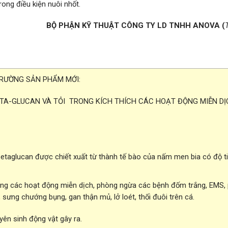
ong điều kiện nuôi nhốt.
BỘ PHẬN KỸ THUẬT CÔNG TY LD TNHH ANOVA (
TRƯỜNG SẢN PHẨM MỚI:
 BETA-GLUCAN VÀ TỎI TRONG KÍCH THÍCH CÁC HOẠT ĐỘNG MIỄN DỊ
taglucan được chiết xuất từ thành tế bào của nấm men bia có độ t
ờng các hoạt động miễn dịch, phòng ngừa các bệnh đốm trắng, EMS,
, sưng chướng bụng, gan thận mủ, lở loét, thối đuôi trên cá.
uyên sinh động vật gây ra.