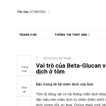
Skip
to
Thứ Sáu
, 07/08/2026
content
TRANG CHỦ
THÔNG TIN THỦY SẢN
/
Khoa học kỹ thuật
/
Vai trò của Beta-Glucan v
Trang
dịch ở tôm
chủ
Đặc trưng về hệ miễn dịch của tôm
Chia
sẻ
Tôm là động vật có hệ thống miễn dịch khác
đặc hiệu nên miễn dịch tự nhiên (bẩm sinh) 
dịch tương đối sơ khai. Chúng thiếu một h