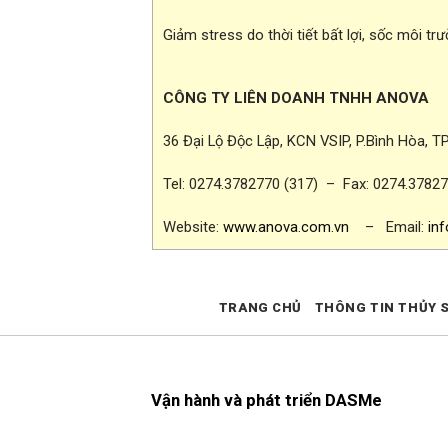
Giảm stress do thời tiết bất lợi, sốc môi trư
CÔNG TY LIÊN DOANH TNHH ANOVA
36 Đại Lộ Độc Lập, KCN VSIP, P.Bình Hòa, T
Tel: 0274.3782770 (317) – Fax: 0274.3782
Website:
www.anova.com.vn
– Email:
in
TRANG CHỦ
THÔNG TIN THỦY 
Vận hành và phát triển DASMe