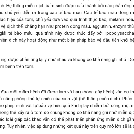
ệnh. Hệ thống miễn dịch bẩm sinh được cấu thành bởi các phản ứng 
bào chủ yếu diễn ra trong các tế bào máu. Các tế bào máu đóng mộ
ặc hiệu của tôm, chủ yếu dựa vào quá trình thực bào, melanin hóa,
vệ dịch thể, chẳng hạn như protein đông máu, agglutinin, enzym thủ
giải tế bào máu, quá trình này được thúc đẩy bởi lipopolysacchar
miễn dịch này hoạt động như một biện pháp bảo vệ đầu tiên khỏi bệ
 cũng được phản ứng lại y như nhau và không có khả năng ghi nhớ. D
mầm bệnh trên tôm.
ệc đưa một mầm bệnh đã được làm vô hại (không gây bệnh) vào cơ th
ả năng phòng thủ tự nhiên của sinh vật (hệ thống miễn dịch). Phản
ho phép sinh vật tự bảo vệ hiệu quả khi bị lây nhiễm bởi cùng một
i không thể xảy ra ở tôm do chúng không có khả năng ghi nhớ miễn d
c loài giáp xác khác vẫn có thể phát triển phản ứng miễn dịch gần
g. Tuy nhiên, việc áp dụng những kết quả này trên quy mô lớn sẽ là