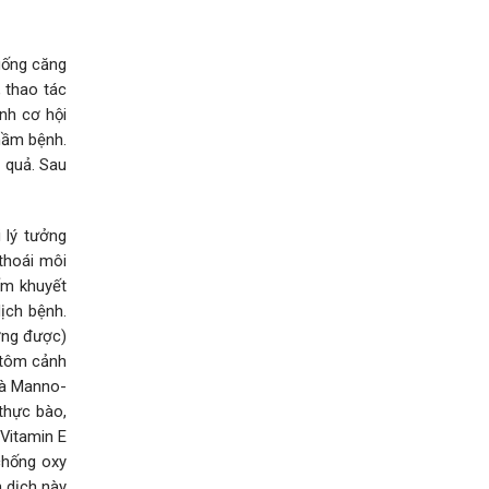
huống căng
 thao tác
nh cơ hội
 mầm bệnh.
u quả. Sau
 lý tưởng
 thoái môi
iếm khuyết
ịch bệnh.
ờng được)
 tôm cảnh
và Manno-
thực bào,
 Vitamin E
chống oxy
n dịch này