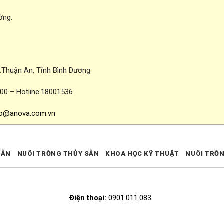
ờng.
P.Thuận An, Tỉnh Bình Dương
700 – Hotline:18001536
fo@anova.com.vn
SẢN
NUÔI TRỒNG THỦY SẢN
KHOA HỌC KỸ THUẬT
NUÔI TRỒ
Điện thoại:
0901.011.083