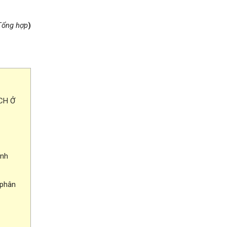
Tổng hợp
)
CH Ở
inh
 phân