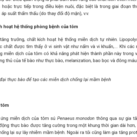
oặc trực tiếp trong điều kiện nuôi, đặc biệt là trong giai đoạn t
áp suất thẩm thấu (do thay đổi độ mặn), v.v.
ích hoạt hệ thống phòng bệnh của tôm
tăng trưởng, chất kích hoạt hệ thống miễn dịch tự nhiên. Lipopoly
ác chất được tìm thấy ở vi sinh vật như nấm và vi khuẩn,…. Khi các
 miễn dịch của tôm có khả năng phát hiện thành phần này trong vi
òng thủ của tế bào như thực bào, melanization, bao bọc và đông máu
 đại thực bào để tạo các miễn dịch chống lại mầm bệnh
a tôm
n ứng miễn dịch của tôm sú
Penaeus monodon
thông qua sự gia t
động thực bào được tăng cường trong một khung thời gian dài hơn,
ng lại sự lây nhiễm mầm bệnh. Ngoài ra tỏi cũng làm gia tăng prot