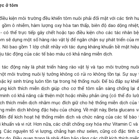
ợc ở tôm
 điều kiện môi trường đều khiến tôm nuôi phải đối mặt với các tình 
 gồm ô nhiễm, hàm lượng oxy hòa tan thấp, biên độ dao dộng nhiệt,
 có thể trực tiếp gây chết hoặc tạo điều kiện cho các tác nhân bệ
, tôm sẽ dựng một số hàng rào vật lý để ngăn chặn sự phát triển của
iên. Nó bao gồm 1 lớp chất nhầy với tác dụng kháng khuẩn bề mặt hiệ
hịu tác động của các tế bào máu có khả năng miễn dịch.
tác động này là phát triển hàng rào vật lý và tạo môi trường nuôi
một môi trường nuôi lý tưởng không có rủi ro không tồn tại. Sự suy
ặc ký sinh trùng luôn tồn tại trong hệ thống nuôi. Để bù đắp sự kh
ụng kích thích miễn dịch giúp cho cơ thể tôm sẵn sàng chống lại d
 minh có khả năng cải thiện một hoặc nhiều phản ứng (có thể đo lư
ích thích miễn dịch nhằm mục đích giữ cho hệ thống miễn dịch của
ống miễn dịch không đặc hiệu của chúng. Về mặt này, Βeta glucans 
đến để kích hoạt hệ thống miễn dịch và chức năng của các tế bào 
vi khuẩn và vi rút. Hơn nữa, các chất chống oxy hóa như Vitamin C và
. Các nguyên tố vi lượng, chẳng hạn như selen, cũng có đặc tính 
ự do. Điều quan trọng là phải đảm bảo rằng các chất kích thích miễ