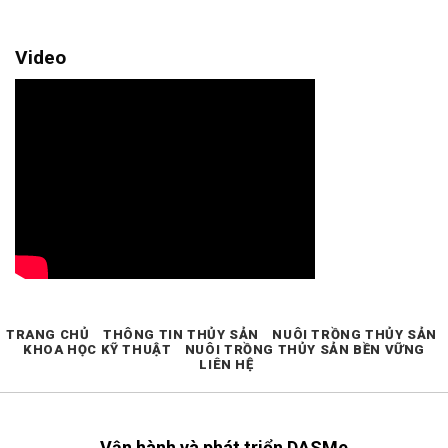
Video
TRANG CHỦ
THÔNG TIN THỦY SẢN
NUÔI TRỒNG THỦY SẢN
KHOA HỌC KỸ THUẬT
NUÔI TRỒNG THỦY SẢN BỀN VỮNG
LIÊN HỆ
Vận hành và phát triển DASMe