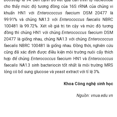
cho thấy mức độ tương đồng của 16S rRNA của chủng vi
khuẩn HN1 với
Enterococcus faecium
DSM 20477 là
99.91% và chủng NA1.3 với
Enterococcus faecalis
NBRC
100481 là 99.72%. Xét về giá trị tin cậy và mức độ tương
đồng thì chủng HN1 với chủng
Enterococcus faecium
DSM
20477 là giống nhau, chủng NA1.3 với chủng
Enterococcus
faecalis
NBRC 100481 là giống nhau. Đồng thời, nghiên cứu
cũng đã xác định được điều kiện môi trường nuôi cấy thích
hợp để chủng
Enterococcus faecium
HN1 và
Enterococcus
faecalis
NA1.3 sinh bacteriocin tốt nhất là môi trường MRS
lỏng có bổ sung glucose và yeast extract với tỉ lệ 3%.
Khoa Công nghệ sinh học
Nguồn: vnua.edu.vn