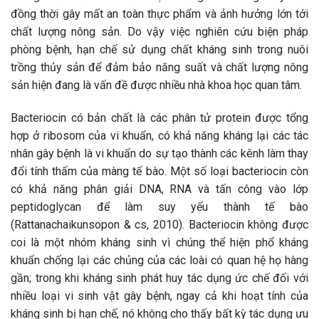
đồng thời gây mất an toàn thực phẩm và ảnh hưởng lớn tới
chất lượng nông sản. Do vậy việc nghiên cứu biện pháp
phòng bệnh, hạn chế sử dụng chất kháng sinh trong nuôi
trồng thủy sản để đảm bảo năng suất và chất lượng nông
sản hiện đang là vấn đề được nhiều nhà khoa học quan tâm.
Bacteriocin có bản chất là các phân tử protein được tổng
hợp ở ribosom của vi khuẩn, có khả năng kháng lại các tác
nhân gây bệnh là vi khuẩn do sự tạo thành các kênh làm thay
đổi tính thấm của màng tế bào. Một số loại bacteriocin còn
có khả năng phân giải DNA, RNA và tấn công vào lớp
peptidoglycan để làm suy yếu thành tế bào
(Rattanachaikunsopon & cs, 2010). Bacteriocin không được
coi là một nhóm kháng sinh vì chúng thể hiện phổ kháng
khuẩn chống lại các chủng của các loài có quan hệ họ hàng
gần; trong khi kháng sinh phát huy tác dụng ức chế đối với
nhiều loại vi sinh vật gây bệnh, ngay cả khi hoạt tính của
kháng sinh bị hạn chế, nó không cho thấy bất kỳ tác dụng ưu