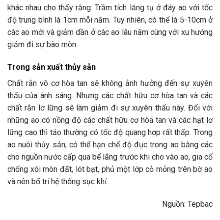
khác nhau cho thấy rằng: Trầm tích lắng tụ ở đáy ao với tốc
độ trung bình là 1cm mỗi năm. Tuy nhiên, có thể là 5-10cm ở
các ao mới và giảm dần ở các ao lâu năm cùng với xu hướng
giảm đi sự bào mòn.
Trong sản xuất thủy sản
Chất rắn vô cơ hòa tan sẽ không ảnh hưởng đến sự xuyên
thấu của ánh sáng. Nhưng các chất hữu cơ hòa tan và các
chất rắn lơ lững sẽ làm giảm đi sự xuyên thấu này. Đối với
những ao có nồng độ các chất hữu cơ hòa tan và các hạt lơ
lững cao thì tảo thường có tốc độ quang hợp rất thấp. Trong
ao nuôi thủy sản, có thể hạn chế độ đục trong ao bằng các
cho nguồn nước cấp qua bể lắng trước khi cho vào ao, gia cố
chống xói mòn đất, lót bạt, phủ một lớp cỏ mỏng trên bờ ao
và nên bố trí hệ thống sục khí.
Nguồn: Tepbac