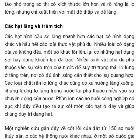
tảo nhỏ trong ao thì có kích thước lớn hơn và rõ ràng là lơ
lửng, nhưng chỉ xuất hiện với mật độ thấp và dễ lắng.
Các hạt lắng và trầm tích
Các hạt hình cầu sẽ lắng nhanh hơn các hạt có hình dạng
khác và hầu hết các loài thực vật phù du. Nhiều loài có dạng
dài và không đều, mốt số khác lồi lên, lại có những hạt dạng
sợi hay dạng khuẩn lạc đa bào. Nhiều sinh vật phù du phụ
thuộc vào sự xáo trộn của nước để suy trì trạng thái lơ lững
ở tầng trên, nơi có đủ ánh sáng cần thiết cho sự quang hợp.
Các loại chất rắn lơ lửng khác cũng có xu hướng lắng xuống,
nhưng lượng lơ lửng trong nước lại phụ thuộc nhiều vào sự
chuyển động của nước. Phần lớn các ao nuôi công nghiệp có
sục khí đáy đều tạo ra sự xói mòn các hạt ở đáy và giúp
chúng duy trì dạng hạt.
Một nghiên cứu gần đây về cốt lõi của đất từ 150 ao nuôi
thủy sản ở các hệ thống nuôi khác nhau, ở một số quốc gia