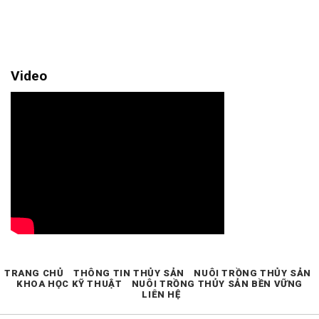
Video
TRANG CHỦ
THÔNG TIN THỦY SẢN
NUÔI TRỒNG THỦY SẢN
KHOA HỌC KỸ THUẬT
NUÔI TRỒNG THỦY SẢN BỀN VỮNG
LIÊN HỆ