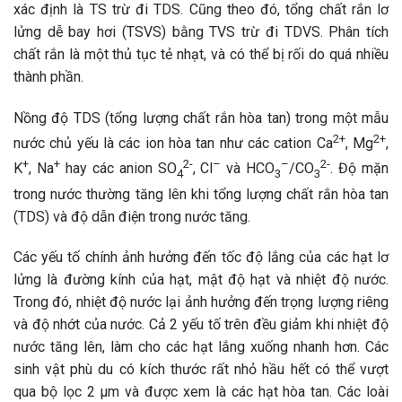
xác định là TS trừ đi TDS. Cũng theo đó, tổng chất rắn lơ
lửng dễ bay hơi (TSVS) bằng TVS trừ đi TDVS. Phân tích
chất rắn là một thủ tục tẻ nhạt, và có thể bị rối do quá nhiều
thành phần.
Nồng độ TDS (tổng lượng chất rắn hòa tan) trong một mẫu
2+
2+
nước chủ yếu là các ion hòa tan như các cation Ca
, Mg
,
+
+
2-
–
–
2-
K
, Na
hay các anion SO
, Cl
và HCO
/CO
. Độ mặn
4
3
3
trong nước thường tăng lên khi tổng lượng chất rắn hòa tan
(TDS) và độ dẫn điện trong nước tăng.
Các yếu tố chính ảnh hưởng đến tốc độ lắng của các hạt lơ
lửng là đường kính của hạt, mật độ hạt và nhiệt độ nước.
Trong đó, nhiệt độ nước lại ảnh hưởng đến trọng lượng riêng
và độ nhớt của nước. Cả 2 yếu tố trên đều giảm khi nhiệt độ
nước tăng lên, làm cho các hạt lắng xuống nhanh hơn. Các
sinh vật phù du có kích thước rất nhỏ hầu hết có thể vượt
qua bộ lọc 2 μm và được xem là các hạt hòa tan. Các loài