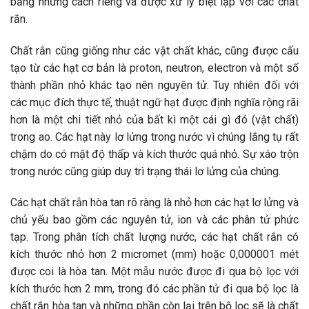
bằng những cách riêng và được xử lý biệt lập với các chất
rắn.
Chất rắn cũng giống như các vật chất khác, cũng được cấu
tạo từ các hạt cơ bản là proton, neutron, electron và một số
thành phần nhỏ khác tạo nên nguyên tử. Tuy nhiên đối với
các mục đích thực tế, thuật ngữ hạt được định nghĩa rộng rãi
hơn là một chi tiết nhỏ của bất kì một cái gì đó (vật chất)
trong ao. Các hạt này lơ lửng trong nước vì chúng lắng tụ rất
chậm do có mật độ thấp và kích thước quá nhỏ. Sự xáo trộn
trong nước cũng giúp duy trì trạng thái lơ lửng của chúng.
Các hạt chất rắn hòa tan rõ ràng là nhỏ hơn các hạt lơ lửng và
chủ yếu bao gồm các nguyên tử, ion và các phân tử phức
tạp. Trong phân tích chất lượng nước, các hạt chất rắn có
kích thước nhỏ hơn 2 micromet (mm) hoặc 0,000001 mét
được coi là hòa tan. Một mẫu nước được đi qua bộ lọc với
kích thước hơn 2 mm, trong đó các phần tử đi qua bộ lọc là
chất rắn hòa tan và những phần còn lại trên bộ lọc sẽ là chất