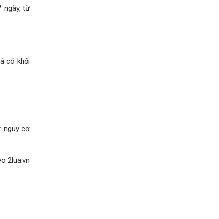
 ngày, từ
cá có khối
y nguy cơ
o 2lua.vn