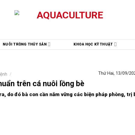
NUÔI TRỒNG THỦY SẢN
KHOA HỌC KỸ THUẬT
Thứ Hai, 13/09/202
bệnh
/
huẩn trên cá nuôi lồng bè
ra, do đó bà con cần nắm vững các biện pháp phòng, trị