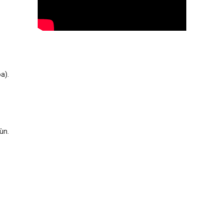
a).
ùn.