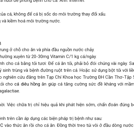
 nuôi để phòng bệnh cho cá. Ảnh: internet
a cá, không để cá bị sốc do môi trường thay đổi xấu.
ng và kiềm hoá môi trường nước.
.
ập trung ở chỗ cho ăn và phía đầu nguồn nước chảy.
thường xuyên từ 20-30mg Vitamin C/1 kg cá/ngày.
 cho cá bằng tỏi tươi: Để cá ăn tỏi, phải bỏ đói chúng vài ngày. S
ý sinh trùng và bệnh đường ruột trên cá. Hoặc sử dụng bột tỏi với li
Theo nghiên cứu đăng trên Tạp Chí Khoa học Trường ĐH Cần Thơ-Tập 
tỏi cho
cá diêu hồng
ăn giúp cá tăng cường sức đề kháng với mầ
agalactiae.
hời. Việc chữa trị chỉ hiệu quả khi phát hiện sớm, chẩn đoán đúng b
ệnh trên cần áp dụng các biện pháp trị bệnh như sau:
 C
vào thức ăn rồi cho cá ăn. Đồng thời treo túi vôi ở đầu dòng nướ