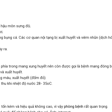
i, hậu môn sưng đỏ;
ơ;
g bụng cá. Các cơ quan nội tạng bị xuất huyết và viêm nhũn (dịch hó
y ra.
 bì phía trong mang xung huyết nên còn được gọi là bệnh mang đóng b
và xuất huyết.
g máu, xuất huyết (đốm đỏ).
thu khi nhiệt độ nước 28- 35oC.
, tốn kém và hiệu quả không cao, vì vậy
phòng bệnh
rất quan trọng.