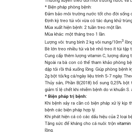
Thường xuyên theo dõi môi trường nước và cá
* Biện pháp phòng bệnh:
Đảm bảo môi trường nước tốt cho đời sống củ
Định kỳ treo túi vôi vừa có tác dụng khử trù
Mùa xuất hiện bệnh: 2 tuần treo một lần.
Mùa khác: một tháng treo 1 lần.
3
Lượng vôi: trung bình 2 kg vôi nung/10m
lồng
Bè lớn treo nhiều túi và bè nhỏ treo ít túi t
Cung cấp thêm lượng vitamin C, lượng dùng 
Ngoài ra bà con có thể tham khảo phòng bệnh
dập tỏi rồi thả xuống lồng. Giúp phòng bệnh k
2g bột tỏi/kg cá/ngày liệu trình 5-7 ngày. 
Thủy sản, Phần B(2018) bổ sung 0,25% bột 
giảm tỉ lệ chết khi nhiễm bệnh do vi khuẩn S. 
* Biện pháp trị bệnh:
Khi bệnh xảy ra cần có biện pháp xử lý kịp t
bệnh các biện pháp hợp lý.
Khi phát hiện cá có các dấu hiệu của 2 loại b
Tăng sức để kháng cho cá nuôi: trộn
vitamin
lồng.