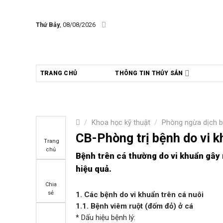
Skip
to
Thứ Bảy
, 08/08/2026
content
TRANG CHỦ
THÔNG TIN THỦY SẢN
/
Khoa học kỹ thuật
/
Phòng ngừa dịch 
CB-Phòng trị bệnh do vi k
Trang
chủ
Bệnh trên cá thường do
vi khuẩn
gây 
hiệu quả.
Chia
sẻ
1. Các bệnh do vi khuẩn trên cá nuôi
1.1. Bệnh viêm ruột (đốm đỏ) ở cá
* Dấu hiệu bệnh lý: