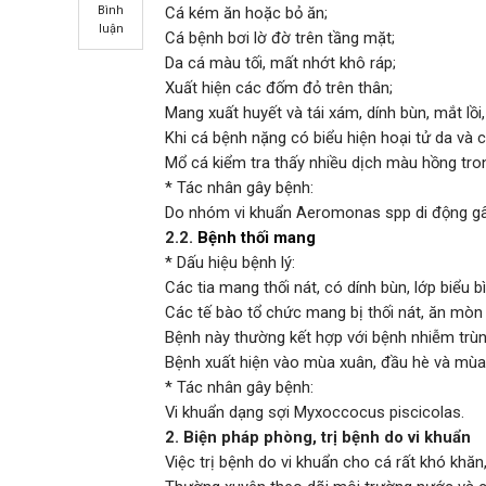
Bình
Cá kém ăn hoặc bỏ ăn;
luận
Cá bệnh bơi lờ đờ trên tầng mặt;
Da cá màu tối, mất nhớt khô ráp;
Xuất hiện các đốm đỏ trên thân;
Mang xuất huyết và tái xám, dính bùn, mắt lồ
Khi cá bệnh nặng có biểu hiện hoại tử da và c
Mổ cá kiểm tra thấy nhiều dịch màu hồng tron
* Tác nhân gây bệnh:
Do nhóm vi khuẩn Aeromonas spp di động gâ
2.2.
Bệnh thối mang
* Dấu hiệu bệnh lý:
Các tia mang thối nát, có dính bùn, lớp biểu
Các tế bào tổ chức mang bị thối nát, ăn mòn 
Bệnh này thường kết hợp với bệnh nhiễm trùn
Bệnh xuất hiện vào mùa xuân, đầu hè và mùa 
* Tác nhân gây bệnh:
Vi khuẩn dạng sợi Myxoccocus piscicolas.
2. Biện pháp phòng, trị bệnh do vi khuẩn
Việc trị bệnh do vi khuẩn cho cá rất khó khăn