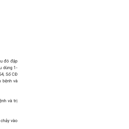
au đó đập
ều dùng 1-
54, Số CĐ
m bệnh và
ệnh và trị
c chảy vào