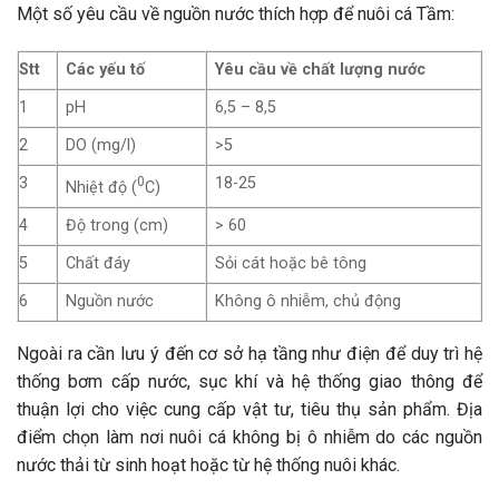
Một số yêu cầu về nguồn nước thích hợp để nuôi cá Tầm:
Stt
Các yếu tố
Yêu cầu về chất lượng nước
1
pH
6,5 – 8,5
2
DO (mg/l)
>5
3
0
18-25
Nhiệt độ (
C)
4
Độ trong (cm)
> 60
5
Chất đáy
Sỏi cát hoặc bê tông
6
Nguồn nước
Không ô nhiễm, chủ động
Ngoài ra cần lưu ý đến cơ sở hạ tầng như điện để duy trì hệ
thống bơm cấp nước, sục khí và hệ thống giao thông để
thuận lợi cho việc cung cấp vật tư, tiêu thụ sản phẩm. Địa
điểm chọn làm nơi nuôi cá không bị ô nhiễm do các nguồn
nước thải từ sinh hoạt hoặc từ hệ thống nuôi khác.