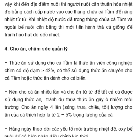
vậy khi đến địa điểm nuôi thì người nuôi cần thuần hóa nhiệt
đọ bằng cách cấp nước vào các thùng chứa cá Tầm để nâng
nhiệt từ từ. Khi nhiệt độ nước đã trong thùng chứa cá Tầm và
ngoài bể nuôi cân bằng thì mới tiến hành thả cá giống để
tránh hao hụt do sốc nhiệt.
4. Cho ăn, chăm sóc quản lý
– Thức ăn sử dụng cho cá Tầm là thức ăn viên công nghiệp
chìm có độ đạm ≥ 42%, có thể sử dụng thức ăn chuyên cho
cá Tầm hoặc thức ăn dành cho cá biển.
– Nên cho cá ăn nhiều lần và cho ăn từ từ để tất cả cá được
sử dụng thức ăn, tránh dư thừa thức ăn gây ô nhiễm môi
trường. Cho ăn ngày 4 lần (sáng, trưa, chiều, tối) lượng cho
ăn của cá thích hợp là từ 2 – 5% trọng lượng của cá.
– Hằng ngày theo dõi các yếu tố môi trường nhiệt độ, oxy bể
nuôi để có biện pháp điều chỉnh kịp thời.