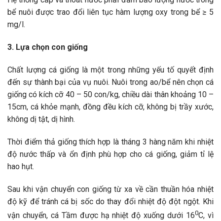
bể nuôi được trao đổi liên tục hàm lượng oxy trong bể ≥ 5
mg/l.
3. Lựa chọn con giống
Chất lượng cá giống là một trong những yếu tố quyết định
đến sự thành bại của vụ nuôi. Nuôi trong ao/bể nên chọn cá
giống có kích cỡ 40 – 50 con/kg, chiều dài thân khoảng 10 –
15cm, cá khỏe mạnh, đồng đều kích cỡ, không bị trầy xước,
không dị tật, dị hình.
Thời điểm thả giống thích hợp là tháng 3 hàng năm khi nhiệt
độ nước thấp và ổn định phù hợp cho cá giống, giảm tỉ lệ
hao hụt.
Sau khi vận chuyển con giống từ xa về cần thuần hóa nhiệt
độ kỹ để tránh cá bị sốc do thay đổi nhiệt độ đột ngột. Khi
0
vận chuyển, cá Tầm được hạ nhiệt độ xuống dưới 16
C, vì