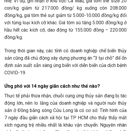
nhẹ. Ví dụ, ghi nhận ở khu vực Cà Mau, giá tôm thẻ size 20
con/kg giảm từ 217.000 đồng/ kg xuống còn 208.000
đồng/kg, giá tôm thẻ sụt giảm từ 5.000-10.000 đồng/kg đối
với từng loại kích cỡ khác. Giá tôm sú tăng 5.000 đồng/kg ở
hầu hết các kích cỡ, dao động từ 155.000 đồng – 220.000
đồng/kg.
Trong thời gian này, các tỉnh có doanh nghiệp chế biến thủy
sản cũng đã chủ động xây dựng phương án “3 tại chỗ” để ổn
định sản xuất sẵn sàng ứng biến với diễn biến của dịch bệnh
COVID-19.
Ứng phó với 14 ngày giãn cách như thế nào?
Thực tế phải thừa nhận, chuỗi cung ứng thủy sản đang bị tác
động lớn, nên lo lắng của doanh nghiệp và người nuôi thủy
sản ở Đồng bằng sông Cửu Long là có cơ sở. Tình hình của
7 ngày đầu giãn cách xã hội tại TP HCM cho thấy thấy mắt
xích ngưng trệ nhiều nhất là khâu vận chuyển. Nguyên nhân