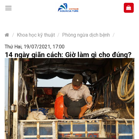
Skip
to
content
/
Khoa học kỹ thuật
/
Phòng ngừa dịch bệnh
/
Thứ Hai, 19/07/2021, 17:00
14 ngày giãn cách: Giờ làm gì cho đúng?