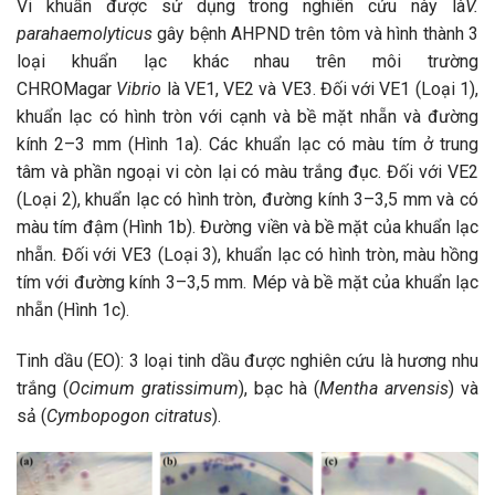
Vi khuẩn được sử dụng trong nghiên cứu này là
V.
parahaemolyticus
gây bệnh AHPND trên tôm và hình thành 3
loại khuẩn lạc khác nhau trên môi trường
CHROMagar
Vibrio
là VE1, VE2 và VE3. Đối với VE1 (Loại 1),
khuẩn lạc có hình tròn với cạnh và bề mặt nhẵn và đường
kính 2–3 mm (Hình 1a). Các khuẩn lạc có màu tím ở trung
tâm và phần ngoại vi còn lại có màu trắng đục. Đối với VE2
(Loại 2), khuẩn lạc có hình tròn, đường kính 3–3,5 mm và có
màu tím đậm (Hình 1b). Đường viền và bề mặt của khuẩn lạc
nhẵn. Đối với VE3 (Loại 3), khuẩn lạc có hình tròn, màu hồng
tím với đường kính 3–3,5 mm. Mép và bề mặt của khuẩn lạc
nhẵn (Hình 1c).
Tinh dầu (EO): 3 loại tinh dầu được nghiên cứu là hương nhu
trắng (
Ocimum gratissimum
), bạc hà (
Mentha arvensis
) và
sả (
Cymbopogon citratus
).