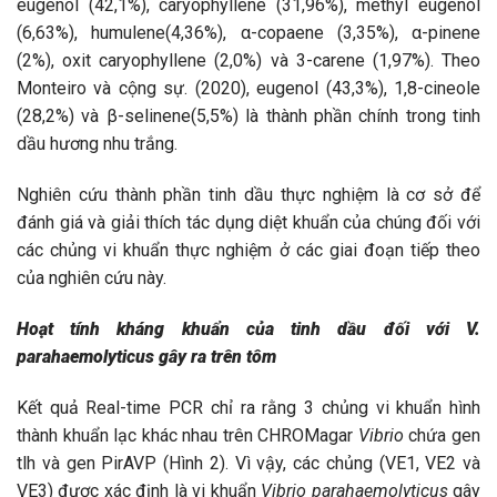
eugenol (42,1%), caryophyllene (31,96%), methyl eugenol
(6,63%), humulene(4,36%), α-copaene (3,35%), α-pinene
(2%), oxit caryophyllene (2,0%) và 3-carene (1,97%). Theo
Monteiro và cộng sự. (2020), eugenol (43,3%), 1,8-cineole
(28,2%) và β-selinene(5,5%) là thành phần chính trong tinh
dầu hương nhu trắng.
Nghiên cứu thành phần tinh dầu thực nghiệm là cơ sở để
đánh giá và giải thích tác dụng diệt khuẩn của chúng đối với
các chủng vi khuẩn thực nghiệm ở các giai đoạn tiếp theo
của nghiên cứu này.
Hoạt tính kháng khuẩn của tinh dầu đối với V.
parahaemolyticus gây ra trên tôm
Kết quả Real-time PCR chỉ ra rằng 3 chủng vi khuẩn hình
thành khuẩn lạc khác nhau trên CHROMagar
Vibrio
chứa gen
tlh và gen PirAVP (Hình 2). Vì vậy, các chủng (VE1, VE2 và
VE3) được xác định là vi khuẩn
Vibrio parahaemolyticus
gây