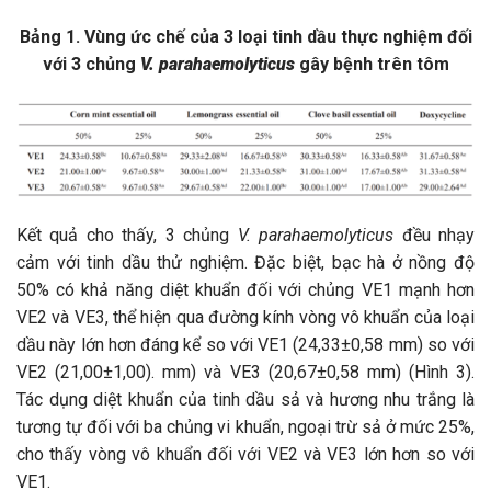
Bảng 1. Vùng ức chế của 3 loại tinh dầu thực nghiệm đối
với 3 chủng
V. parahaemolyticus
gây bệnh trên tôm
Kết quả cho thấy, 3 chủng
V. parahaemolyticus
đều nhạy
cảm với tinh dầu thử nghiệm. Đặc biệt, bạc hà ở nồng độ
50% có khả năng diệt khuẩn đối với chủng VE1 mạnh hơn
VE2 và VE3, thể hiện qua đường kính vòng vô khuẩn của loại
dầu này lớn hơn đáng kể so với VE1 (24,33±0,58 mm) so với
VE2 (21,00±1,00). mm) và VE3 (20,67±0,58 mm) (Hình 3).
Tác dụng diệt khuẩn của tinh dầu sả và hương nhu trắng là
tương tự đối với ba chủng vi khuẩn, ngoại trừ sả ở mức 25%,
cho thấy vòng vô khuẩn đối với VE2 và VE3 lớn hơn so với
VE1.