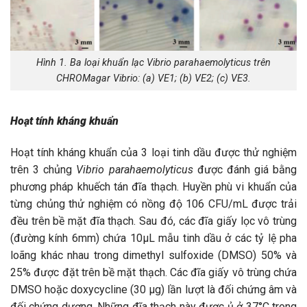
Hình 1. Ba loại khuẩn lạc Vibrio parahaemolyticus trên
CHROMagar Vibrio: (a) VE1; (b) VE2; (c) VE3.
Hoạt tính kháng khuẩn
Hoạt tính kháng khuẩn của 3 loại tinh dầu được thử nghiệm
trên 3 chủng
Vibrio parahaemolyticus
được đánh giá bằng
phương pháp khuếch tán đĩa thạch. Huyền phù vi khuẩn của
từng chủng thử nghiệm có nồng độ 106 CFU/mL được trải
đều trên bề mặt đĩa thạch. Sau đó, các đĩa giấy lọc vô trùng
(đường kính 6mm) chứa 10µL mẫu tinh dầu ở các tỷ lệ pha
loãng khác nhau trong dimethyl sulfoxide (DMSO) 50% và
25% được đặt trên bề mặt thạch. Các đĩa giấy vô trùng chứa
DMSO hoặc doxycycline (30 µg) lần lượt là đối chứng âm và
đối chứng dương. Những đĩa thạch này được ủ ở 37°C trong