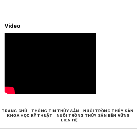
Video
TRANG CHỦ
THÔNG TIN THỦY SẢN
NUÔI TRỒNG THỦY SẢN
KHOA HỌC KỸ THUẬT
NUÔI TRỒNG THỦY SẢN BỀN VỮNG
LIÊN HỆ