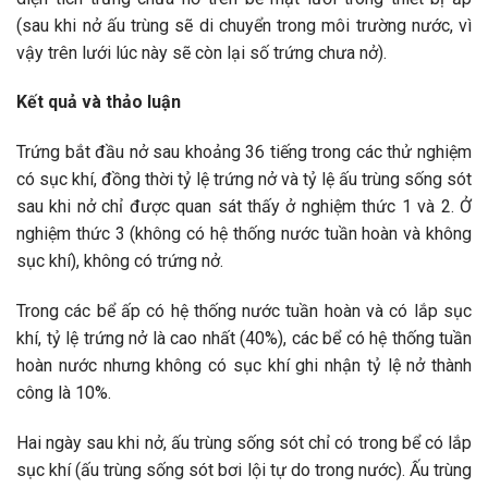
(sau khi nở ấu trùng sẽ di chuyển trong môi trường nước, vì
vậy trên lưới lúc này sẽ còn lại số trứng chưa nở).
Kết quả và thảo luận
Trứng bắt đầu nở sau khoảng 36 tiếng trong các thử nghiệm
có sục khí, đồng thời tỷ lệ trứng nở và tỷ lệ ấu trùng sống sót
sau khi nở chỉ được quan sát thấy ở nghiệm thức 1 và 2. Ở
nghiệm thức 3 (không có hệ thống nước tuần hoàn và không
sục khí), không có trứng nở.
Trong các bể ấp có hệ thống nước tuần hoàn và có lắp sục
khí, tỷ lệ trứng nở là cao nhất (40%), các bể có hệ thống tuần
hoàn nước nhưng không có sục khí ghi nhận tỷ lệ nở thành
công là 10%.
Hai ngày sau khi nở, ấu trùng sống sót chỉ có trong bể có lắp
sục khí (ấu trùng sống sót bơi lội tự do trong nước). Ấu trùng