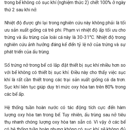
trong bể không có sục khí (nghiệm thức 2) chết 100% ở ngày
thứ 2 sau khi nở.
Nhiệt độ được ghi lại trong nghiên cứu này không phải là tối
ưu sản xuất giống cá trê phi. Phạm vi nhiệt độ ấp tối ưu cho
trứng và ấu trùng của loài cá này là 30-31°C. Nhiệt độ trong
nghiên cứu ảnh hưởng đáng kể đến tỷ lệ nở của trứng và sự
phát triển của ấu trùng.
Số trứng nở trong bể có lắp đặt thiết bị sục khí nhiều hơn so
với bể không có thiết bị sục khí. Điều này cho thấy việc sục
khí là rất cần thiết trong các trại sản xuất giống cá da trơn.
Sục khí liên tục giúp duy trì mức oxy hòa tan trên 80% trong
các bể ấp.
Hệ thống tuần hoàn nước có tác động tích cực đến hàm
lượng oxy hòa tan trong bể. Tuy nhiên, ấu trùng sau nở tiêu
thụ nhanh chóng lượng oxy hòa tan sẵn có. Vì vậy ở các bể
có hệ thống tuần hoàn nhưng không có sục khí sẽ không đủ