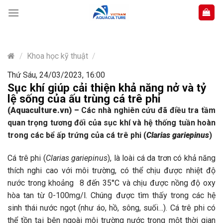
Skip
to
content
/
Khoa học kỹ thuật
/
Thứ Sáu, 24/03/2023, 16:00
Sục khí giúp cải thiện khả năng nở và tỷ
lệ sống của ấu trùng cá trê phi
(Aquaculture.vn) –
Các nhà nghiên cứu đã điều tra tầm
quan trọng tương đối của sục khí và hệ thống tuần hoàn
trong các bể ấp trứng của cá trê phi (
Clarias gariepinus
)
Cá trê phi (
Clarias gariepinus
), là loài cá da trơn có khả năng
thích nghi cao với môi trường, có thể chịu được nhiệt độ
nước trong khoảng 8 đến 35°C và chịu được nồng độ oxy
hòa tan từ 0-100mg/l. Chúng được tìm thấy trong các hệ
sinh thái nước ngọt (như áo, hồ, sông, suối…). Cá trê phi có
thể tồn tại bên ngoài môi trường nước trong một thời gian