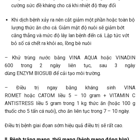
cường sức đề kháng cho cá khi nhiệt độ thay đổi
Khi dịch bệnh xảy ra nên cắt giảm một phần hoặc toàn bộ
lượng thức ăn cho cá. Giảm mật độ nuôi sẽ giảm bớt
căng thẳng và mức độ lây lan bệnh đến cá. Lập tức vớt
bỏ số cá chết ra khỏi ao, lồng bè nuôi
– Khử trùng nước bằng VINA AQUA hoặc VINADIN
600 trong 2 ngày liên tục, sau 3 ngày
dùng ENZYM BIOSUB để cải tạo môi trường.
– Điều trị ngay bằng kháng sinh VINA
ROMET hoặc CATOM liều 5 – 10 gram + VITAMIN C
ANTISTRESS liều 5 gram trong 1 kg thức ăn (hoặc 100 g
thuốc cho 5 tấn cá nuôi), cho ăn liên tục trong 7 – 10 ngày.
Điều trị bệnh giai đọan sớm hiệu quả điều trị sẽ rất cao.
II. Bệnh trắng mang, thối mang (bệnh mang đóng bùn)