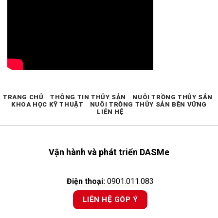
TRANG CHỦ
THÔNG TIN THỦY SẢN
NUÔI TRỒNG THỦY SẢN
KHOA HỌC KỸ THUẬT
NUÔI TRỒNG THỦY SẢN BỀN VỮNG
LIÊN HỆ
Vận hành và phát triển DASMe
Điện thoại:
0901.011.083
LIÊN HỆ GÓP Ý