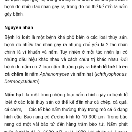
bệnh do nhiều tác nhân gây ra, trong đó có thể kể đến là nấm
gây bệnh.
Nguyên nhân
Bệnh lở loét là một bệnh khá phổ biến ở các loài thủy sản,
bệnh do nhiều tác nhân gây ra nhưng chủ yếu là 2 tác nhân
chính là vi khuẩn và nấm. Tuy nhiên ở mỗi tác nhân lại có
những dấu hiệu khác nhau và cách chữa trị khác nhau. Đối
bệnh do nấm có 2 loại nấm thường gây ra
bệnh lở loét trên
cá chẽm
là nấm
Aphanomyces
và nấm hạt (
Ichthyophonus,
Dermocystidium
).
Nấm hạt:
là một trong những loại nấm chính gây ra bệnh lở
loét ở các loài thủy sản có thể kể đến như cá chép, cá quả,
cá chẽm, … Các tế bào nấm thường thấy trong mô cá ở dạng
hình cầu. Bào nang có đường kính từ 10-300 μm. Trong bào
nang có một vài bào tử đến hàng trăm bào tử.. Nấm phát
o
o