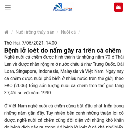
Skip
to
content
/
Nuôi trồng thủy sản
/
Nuôi cá
/
Thứ Hai, 7/06/2021, 14:00
Bệnh lở loét do nấm gây ra trên cá chẽm
Nghề nuôi cá chẽm được hình thành từ những năm 70 ở Thái
Lan và được nhân rộng ra ở nước châu á như Trung Quốc, Đài
Loan, Singapore, Indonesia, Malaysia và Việt Nam. Ngày nay
cá chẽm được nuôi phổ biến ở nhiều nước trên thế giới, theo
FAO (2006) tổng sản lượng nuôi cá chẽm trên thế giới tăng
37,4% so với năm 1990.
Ở Việt Nam nghề nuôi cá chẽm cũng bắt đầu phát triển trong
những năm gần đây. Tuy nhiên bên cạnh những thuận lợi có
được, nghề nuôi cá chẽm cũng đối diện với những khó khăn
do bệnh dịch gây ra, trong đó bệnh lở loét ở cá khá phổ biến,