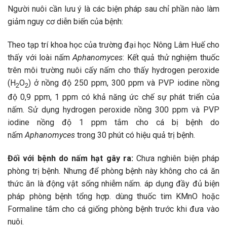
Người nuôi cần lưu ý là các biện pháp sau chỉ phần nào làm
giảm nguy cơ diễn biến của bệnh:
Theo tạp trí khoa học của trường đại học Nông Lâm Huế cho
thấy với loài nấm
Aphanomyces
: Kết quả thử nghiệm thuốc
trên môi trường nuôi cấy nấm cho thấy hydrogen peroxide
(H
O
) ở nồng độ 250 ppm, 300 ppm và PVP iodine nồng
2
2
độ 0,9 ppm, 1 ppm có khả năng ức chế sự phát triển của
nấm. Sử dụng hydrogen peroxide nồng 300 ppm và PVP
iodine nồng độ 1 ppm tắm cho cá bị bệnh do
nấm
Aphanomyces
trong 30 phút có hiệu quả trị bệnh.
Đối với bệnh do nấm hạt gây ra:
Chưa nghiên biện pháp
phòng trị bệnh. Nhưng để phòng bệnh này không cho cá ăn
thức ăn là động vật sống nhiễm nấm. áp dụng đầy đủ biện
pháp phòng bệnh tổng hợp. dùng thuốc tim KMnO hoặc
Formaline tắm cho cá giống phòng bệnh trước khi đưa vào
nuôi.