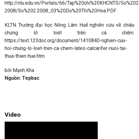
http://ntu.edu.vn/Portals/66/Tap%20chi%20KHCNTS/So%202
2008/So%202.2008_03%20Do%20Thi%20Hoa.PDF
KLTN Trường đại học Nông Lâm Huế nghiên cứu về chiệu
chứng lở loét trên cá chẽm:
https://text.123doc.org/document/1410840-nghien-cuu-
hoi-chung-lo-loet-tren-ca-chem-lates-calcarifer-nuoi-tai-
thua-thien-hue.htm
bởi
Mạnh Kha
Nguồn: Tepbac
Video