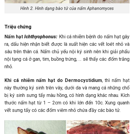
Hình 2. Hình dạng bào tử của nấm Aphanomyces
Triệu chứng
Nấm hạt
Ichthyophonus:
Khi cá nhiễm bệnh do nấm hạt gây
ra, dấu hiện nhận biết được là xuất hiện các vết loét nhỏ và
sâu trên thân cá. Nấm chủ yếu nội ký sinh nên khi giải phẩu
nội tạng cá ở gan, tim, buồng trứng, … sẽ thấy các đốm trắng
nhỏ.
Khi cá nhiễm nấm hạt do Dermocystidium
, thì nấm hạt
này thường ký sinh trên vây, dưới da và mang cá những chổ
bị ký sinh sưng tấy màu hồng, có hình dạng khác nhau. Kích
thước nấm hạt từ 1 – 2cm có khi lớn đến 10c. Xung quanh
vết sưng tấy có các đốm viêm nhỏ chứa đầy các bào tử.