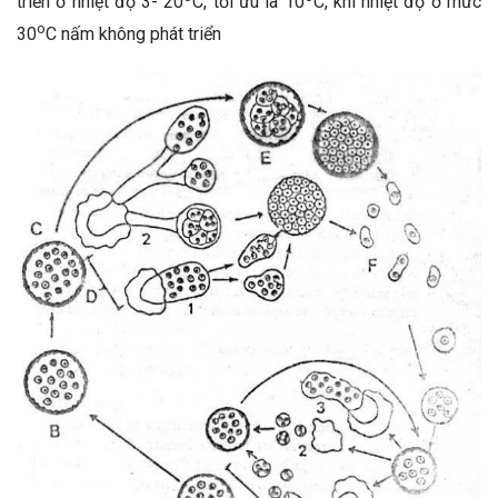
triển ở nhiệt độ 3- 20
C, tối ưu là 10
C, khi nhiệt độ ở mức
o
30
C nấm không phát triển