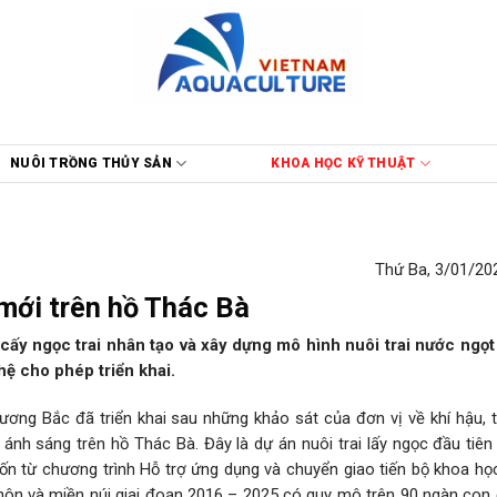
NUÔI TRỒNG THỦY SẢN
KHOA HỌC KỸ THUẬT
Thứ Ba, 3/01/202
 mới trên hồ Thác Bà
ấy ngọc trai nhân tạo và xây dựng mô hình nuôi trai nước ngọt
ệ cho phép triển khai.
ơng Bắc đã triển khai sau những khảo sát của đơn vị về khí hậu, 
nh sáng trên hồ Thác Bà. Đây là dự án nuôi trai lấy ngọc đầu tiên 
ốn từ chương trình Hỗ trợ ứng dụng và chuyển giao tiến bộ khoa họ
 thôn và miền núi giai đoạn 2016 – 2025 có quy mô trên 90 ngàn con