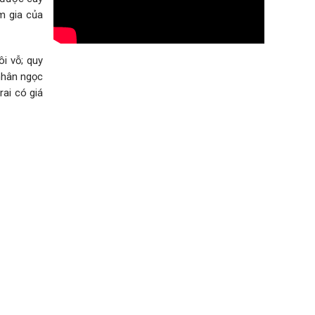
m gia của
i vỗ; quy
 nhân ngọc
rai có giá