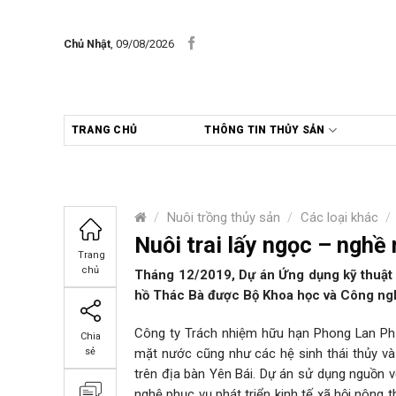
Skip
to
Chủ Nhật
, 09/08/2026
content
TRANG CHỦ
THÔNG TIN THỦY SẢN
/
Nuôi trồng thủy sản
/
Các loại khác
/
Nuôi trai lấy ngọc – nghề
Trang
chủ
Tháng 12/2019, Dự án Ứng dụng kỹ thuật c
hồ Thác Bà được Bộ Khoa học và Công ngh
Công ty Trách nhiệm hữu hạn Phong Lan Phư
Chia
mặt nước cũng như các hệ sinh thái thủy và á
sẻ
trên địa bàn Yên Bái. Dự án sử dụng nguồn v
nghệ phục vụ phát triển kinh tế xã hội nông