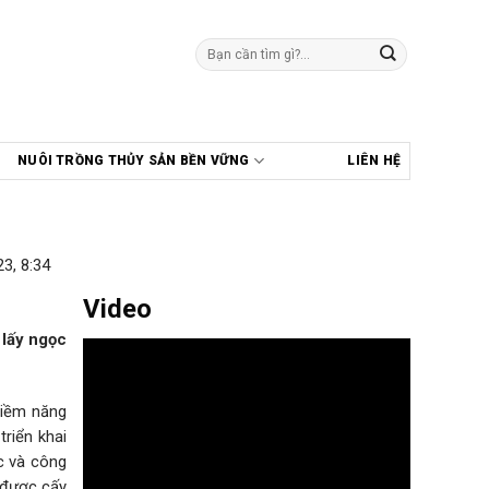
Tìm
kiếm:
NUÔI TRỒNG THỦY SẢN BỀN VỮNG
LIÊN HỆ
3, 8:34
Video
 lấy ngọc
tiềm năng
triển khai
c và công
 được cấy