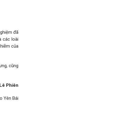
nghiệm đã
à các loài
 nhiễm của
ưng, cũng
Lê Phiên
o Yên Bái