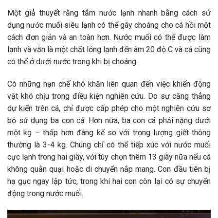
Một giả thuyết rằng tắm nước lạnh nhanh bằng cách sử
dụng nước muối siêu lạnh có thể gây choáng cho cá hồi một
cách đơn giản và an toàn hơn. Nước muối có thể được làm
lạnh và vẫn là một chất lỏng lạnh đến âm 20 độ C và cá cũng
có thể ở dưới nước trong khi bị choáng.
Có những hạn chế khó khăn liên quan đến việc khiến động
vật khó chịu trong điều kiện nghiên cứu. Do sự căng thẳng
dự kiến ​​trên cá, chỉ được cấp phép cho một nghiên cứu sơ
bộ sử dụng ba con cá. Hơn nữa, ba con cá phải nặng dưới
một kg – thấp hơn đáng kể so với trọng lượng giết thông
thường là 3-4 kg. Chúng chỉ có thể tiếp xúc với nước muối
cực lạnh trong hai giây, với tùy chọn thêm 13 giây nữa nếu cá
không quằn quại hoặc di chuyển nắp mang. Con đầu tiên bị
hạ gục ngay lập tức, trong khi hai con còn lại có sự chuyển
động trong nước muối.