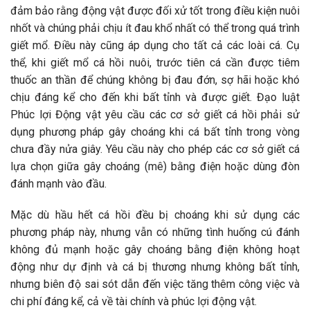
đảm bảo rằng động vật được đối xử tốt trong điều kiện nuôi
nhốt và chúng phải chịu ít đau khổ nhất có thể trong quá trình
giết mổ. Điều này cũng áp dụng cho tất cả các loài cá. Cụ
thể, khi giết mổ cá hồi nuôi, trước tiên cá cần được tiêm
thuốc an thần để chúng không bị đau đớn, sợ hãi hoặc khó
chịu đáng kể cho đến khi bất tỉnh và được giết. Đạo luật
Phúc lợi Động vật yêu cầu các cơ sở giết cá hồi phải sử
dụng phương pháp gây choáng khi cá bất tỉnh trong vòng
chưa đầy nửa giây. Yêu cầu này cho phép các cơ sở giết cá
lựa chọn giữa gây choáng (mê) bằng điện hoặc dùng đòn
đánh mạnh vào đầu.
Mặc dù hầu hết cá hồi đều bị choáng khi sử dụng các
phương pháp này, nhưng vẫn có những tình huống cú đánh
không đủ mạnh hoặc gây choáng bằng điện không hoạt
động như dự định và cá bị thương nhưng không bất tỉnh,
nhưng biên độ sai sót dẫn đến việc tăng thêm công việc và
chi phí đáng kể, cả về tài chính và phúc lợi động vật.