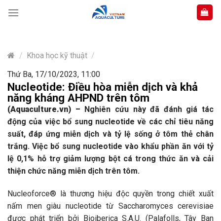
Skip
to
content
/
Khoa học kỹ thuật
/
Thứ Ba, 17/10/2023, 11:00
Nucleotide: Điều hòa miễn dịch và khả
năng kháng AHPND trên tôm
(Aquaculture.vn)
–
Nghiên cứu này đã đánh giá tác
động của việc bổ sung nucleotide về các chỉ tiêu năng
suất, đáp ứng miễn dịch và tỷ lệ sống ở tôm thẻ chân
trắng. Việc bổ sung nucleotide vào khẩu phần ăn với tỷ
lệ 0,1% hỗ trợ giảm lượng bột cá trong thức ăn và cải
thiện chức năng miễn dịch trên tôm.
Nucleoforce® là thương hiệu độc quyền trong chiết xuất
nấm men giàu nucleotide từ Saccharomyces cerevisiae
được phát triển bởi Bioiberica S.A.U. (Palafolls, Tây Ban