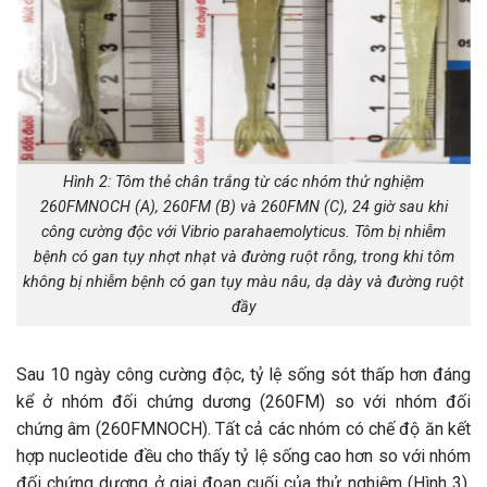
Hình 2: Tôm thẻ chân trắng từ các nhóm thử nghiệm
260FMNOCH (A), 260FM (B) và 260FMN (C), 24 giờ sau khi
công cường độc với Vibrio parahaemolyticus. Tôm bị nhiễm
bệnh có gan tụy nhợt nhạt và đường ruột rỗng, trong khi tôm
không bị nhiễm bệnh có gan tụy màu nâu, dạ dày và đường ruột
đầy
Sau 10 ngày công cường độc, tỷ lệ sống sót thấp hơn đáng
kể ở nhóm đối chứng dương (260FM) so với nhóm đối
chứng âm (260FMNOCH). Tất cả các nhóm có chế độ ăn kết
hợp nucleotide đều cho thấy tỷ lệ sống cao hơn so với nhóm
đối chứng dương ở giai đoạn cuối của thử nghiệm (Hình 3).