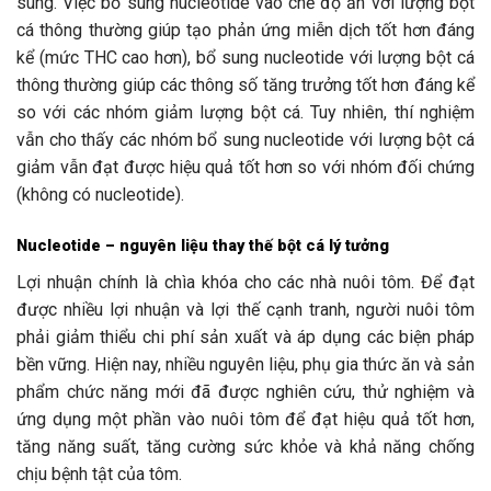
sung. Việc bổ sung nucleotide vào chế độ ăn với lượng bột
cá thông thường giúp tạo phản ứng miễn dịch tốt hơn đáng
kể (mức THC cao hơn), bổ sung nucleotide với lượng bột cá
thông thường giúp các thông số tăng trưởng tốt hơn đáng kể
so với các nhóm giảm lượng bột cá. Tuy nhiên, thí nghiệm
vẫn cho thấy các nhóm bổ sung nucleotide với lượng bột cá
giảm vẫn đạt được hiệu quả tốt hơn so với nhóm đối chứng
(không có nucleotide).
Nucleotide – nguyên liệu thay thế bột cá lý tưởng
Lợi nhuận chính là chìa khóa cho các nhà nuôi tôm. Để đạt
được nhiều lợi nhuận và lợi thế cạnh tranh, người nuôi tôm
phải giảm thiểu chi phí sản xuất và áp dụng các biện pháp
bền vững. Hiện nay, nhiều nguyên liệu, phụ gia thức ăn và sản
phẩm chức năng mới đã được nghiên cứu, thử nghiệm và
ứng dụng một phần vào nuôi tôm để đạt hiệu quả tốt hơn,
tăng năng suất, tăng cường sức khỏe và khả năng chống
chịu bệnh tật của tôm.