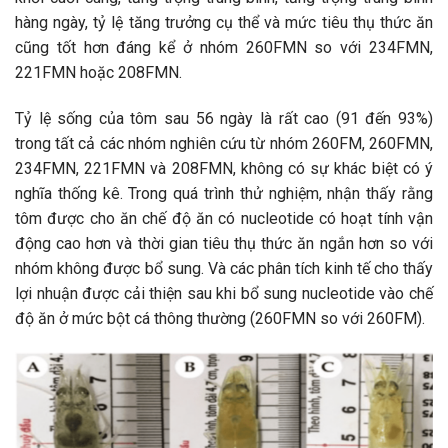
hàng ngày, tỷ lệ tăng trưởng cụ thể và mức tiêu thụ thức ăn
cũng tốt hơn đáng kể ở nhóm 260FMN so với 234FMN,
221FMN hoặc 208FMN.
Tỷ lệ sống của tôm sau 56 ngày là rất cao (91 đến 93%)
trong tất cả các nhóm nghiên cứu từ nhóm 260FM, 260FMN,
234FMN, 221FMN và 208FMN, không có sự khác biệt có ý
nghĩa thống kê. Trong quá trình thử nghiệm, nhận thấy rằng
tôm được cho ăn chế độ ăn có nucleotide có hoạt tính vận
động cao hơn và thời gian tiêu thụ thức ăn ngắn hơn so với
nhóm không được bổ sung. Và các phân tích kinh tế cho thấy
lợi nhuận được cải thiện sau khi bổ sung nucleotide vào chế
độ ăn ở mức bột cá thông thường (260FMN so với 260FM).