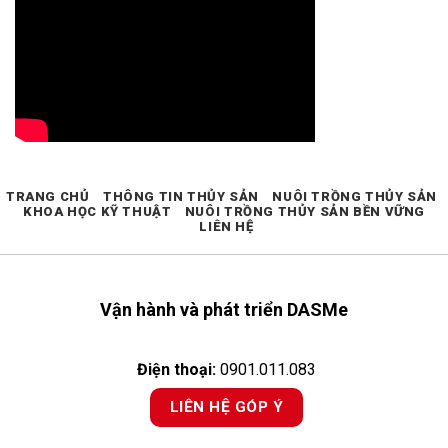
TRANG CHỦ
THÔNG TIN THỦY SẢN
NUÔI TRỒNG THỦY SẢN
KHOA HỌC KỸ THUẬT
NUÔI TRỒNG THỦY SẢN BỀN VỮNG
LIÊN HỆ
Vận hành và phát triển DASMe
Điện thoại:
0901.011.083
LIÊN HỆ GÓP Ý