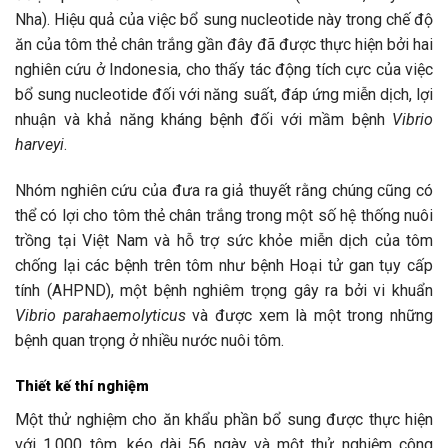
Nha). Hiệu quả của việc bổ sung nucleotide này trong chế độ
ăn của tôm thẻ chân trắng gần đây đã được thực hiện bởi hai
nghiên cứu ở Indonesia, cho thấy tác động tích cực của việc
bổ sung nucleotide đối với năng suất, đáp ứng miễn dịch, lợi
nhuận và khả năng kháng bệnh đối với mầm bệnh
Vibrio
harveyi
.
Nhóm nghiên cứu của đưa ra giả thuyết rằng chúng cũng có
thể có lợi cho tôm thẻ chân trắng trong một số hệ thống nuôi
trồng tại Việt Nam và hỗ trợ sức khỏe miễn dịch của tôm
chống lại các bệnh trên tôm như bệnh Hoại tử gan tụy cấp
tính (AHPND), một bệnh nghiêm trọng gây ra bởi vi khuẩn
Vibrio parahaemolyticus
và được xem là một trong những
bệnh quan trọng ở nhiều nước nuôi tôm.
Thiết kế thí nghiệm
Một thử nghiệm cho ăn khẩu phần bổ sung được thực hiện
với 1.000 tôm, kéo dài 56 ngày và một thử nghiệm công