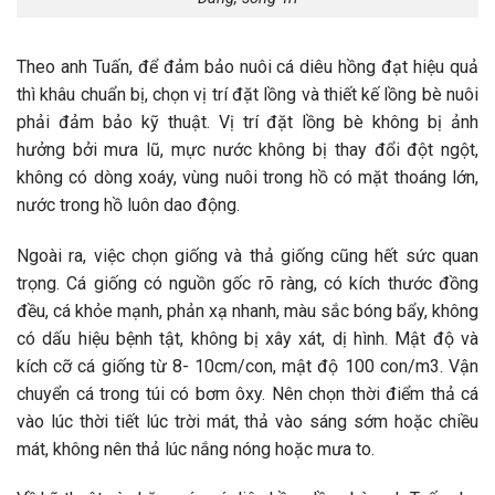
Theo anh Tuấn, để đảm bảo nuôi cá diêu hồng đạt hiệu quả
thì khâu chuẩn bị, chọn vị trí đặt lồng và thiết kế lồng bè nuôi
phải đảm bảo kỹ thuật. Vị trí đặt lồng bè không bị ảnh
hưởng bởi mưa lũ, mực nước không bị thay đổi đột ngột,
không có dòng xoáy, vùng nuôi trong hồ có mặt thoáng lớn,
nước trong hồ luôn dao động.
Ngoài ra, việc chọn giống và thả giống cũng hết sức quan
trọng. Cá giống có nguồn gốc rõ ràng, có kích thước đồng
đều, cá khỏe mạnh, phản xạ nhanh, màu sắc bóng bẩy, không
có dấu hiệu bệnh tật, không bị xây xát, dị hình. Mật độ và
kích cỡ cá giống từ 8- 10cm/con, mật độ 100 con/m3. Vận
chuyển cá trong túi có bơm ôxy. Nên chọn thời điểm thả cá
vào lúc thời tiết lúc trời mát, thả vào sáng sớm hoặc chiều
mát, không nên thả lúc nắng nóng hoặc mưa to.