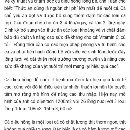
Về kỹ thuật và chăm sóc cá diêu hồng lồng bè, anh Tuấn cho
biết: “Thức ăn cũng là nguồn chi phí lớn nhất để nuôi cá. Cá
chủ yếu ăn bột và được bổ sung thêm đạm từ các loài cá
tạp. Giai đoạn nhỏ cho ăn 3-4 lần/ngày, cá lớn 2 lần/ngày.
Định kỳ bổ sung vào thức ăn các loại khoáng và vi chất đảm
bảo đủ chất và nâng cao sức đề kháng cho cá: Vitamin C, củ
tỏi… Đồng thời cần có các biện pháp phòng và trị bệnh cho
cá và phải tiến hành đồng bộ với việc vệ sinh lồng lưới, đáy
lồng lưới và cải thiện môi trường thường xuyên và nâng cao
sức đề kháng của vật nuôi thì mới mang lại hiệu quả cao”.
Cá diêu hồng dễ nuôi, ít bệnh mà đem lại hiệu quả kinh tế
cao, cùng với đó là điều kiện tự nhiên thuận lợi nên tôi quyết
tâm mở rộng mô hình để nâng cao thu nhập. Hiện nay, mô
hình của anh có diện tích 1200m2 với 26 lồng nuôi với 3 loại
lồng: 1 loại 108m3, 160m3, 60 m3.
Cá diêu hồng là một loại cá có chất lượng thịt thơm ngon, thịt
không quá nhiều xương. Đặc biệt là cá có hàm lượng mỡ cao