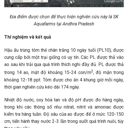
Địa điểm được chọn để thực hiện nghiên cứu này là SK
Aquafarms tại Andhra Pradesh
Thí nghiệm và kết quả
Hậu ấu trùng tôm thẻ chân trắng 10 ngày tuổi (PL10), được
cung cấp bởi một trại giống có uy tín. Các PL được thả vào
ao sau khi trải qua quá trình thích nghi đầy đủ. PL được thả
2
trong 14 ao, mật độ khoảng 15-24 con/m
, độ mặn trong
khoảng 12-18 ppt. Tôm được cho ăn 4 khung giờ mỗi ngày,
thời gian nghiên cứu kéo dài 174 ngày.
Nhiệt độ nước, oxy hòa tan và độ pH được đo hàng ngày,
trong khi các thông số như nitrat, nitrit và amoniac được
kiểm tra hàng tuần. Độ sâu của ao được để ở mức 120-150
cm, tiến hành thay nước 2-3 lần trong suốt quá trình nuôi, tùy