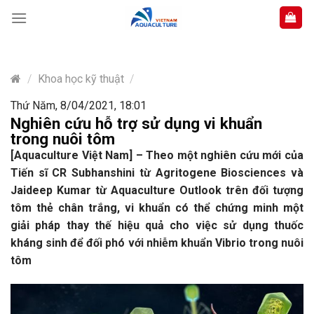
Skip
to
content
/
Khoa học kỹ thuật
/
Thứ Năm, 8/04/2021, 18:01
Nghiên cứu hỗ trợ sử dụng vi khuẩn
trong nuôi tôm
[Aquaculture Việt Nam] – Theo một nghiên cứu mới của
Tiến sĩ CR Subhanshini từ Agritogene Biosciences và
Jaideep Kumar từ Aquaculture Outlook trên đối tượng
tôm thẻ chân trắng, vi khuẩn có thể chứng minh một
giải pháp thay thế hiệu quả cho việc sử dụng thuốc
kháng sinh để đối phó với nhiễm khuẩn Vibrio trong nuôi
tôm