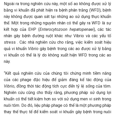
Ngoài ra trong nghiên cứu này, một số ao không được xử lý
bằng vi khuẩn đã phát hiện ra bệnh phân trắng (WFD), bệnh
này không được quan sát tại những ao sử dụng thực khuẩn
thể. Một trong những nguyên nhân có thể gây ra WFD là sự
kết hợp của EHP (
Enterocytozoon hepatopenaei
), các tác
nhân gây bệnh đường ruột khác như Vibrio và các yếu tố
stress . Các nhà nghiên cứu cho rằng, việc kiểm soát hiệu
quả vi khuẩn
Vibrio
gây bệnh trong các ao được xử lý bằng
vi khuẩn có thể là lý do không xuất hiện WFD trong các ao
này.
“Kết quả nghiên cứu của chúng tôi chứng minh tiềm năng
của các phage đặc hiệu để giảm đáng kể tác động của
Vibrio
, đồng thời tác động tích cực đến tỷ lệ sống của tôm.
Nghiên cứu cũng cho thấy rằng, phương pháp sử dụng lợi
khuẩn có thể tiết kiệm hơn so với sử dụng men vi sinh trong
nuôi tôm. Do đó, liệu pháp phage có thể là một phương pháp
thay thế thực tế để kiểm soát vi khuẩn gây bệnh trong nuôi