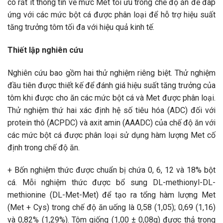
có rất ít thông tin về mức Met tối ưu trong chế độ ăn để đáp
ứng với các mức bột cá được phân loại để hỗ trợ hiệu suất
tăng trưởng tôm tối đa với hiệu quả kinh tế.
Thiết lập nghiên cứu
Nghiên cứu bao gồm hai thử nghiệm riêng biệt. Thử nghiệm
đầu tiên được thiết kế để đánh giá hiệu suất tăng trưởng của
tôm khi được cho ăn các mức bột cá và Met được phân loại.
Thử nghiệm thứ hai xác định hệ số tiêu hóa ​​(ADC) đối với
protein thô (ACPDC) và axit amin (AAADC) của chế độ ăn với
các mức bột cá được phân loại sử dụng hàm lượng Met cố
định trong chế độ ăn.
+ Bốn nghiệm thức được chuẩn bị chứa 0, 6, 12 và 18% bột
cá. Mỗi nghiệm thức được bổ sung DL-methionyl-DL-
methionine (DL-Met-Met) để tạo ra tổng hàm lượng Met
(Met + Cys) trong chế độ ăn uống là 0,58 (1,05); 0,69 (1,16)
và 0,82% (1,29%). Tôm giống (1,00 ± 0,08g) được thả trong