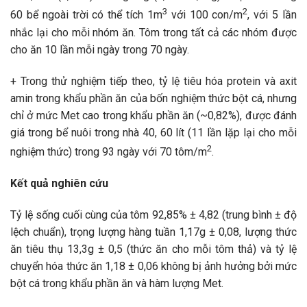
3
2
60 bể ngoài trời có thể tích 1m
với 100 con/m
, với 5 lần
nhắc lại cho mỗi nhóm ăn. Tôm trong tất cả các nhóm được
cho ăn 10 lần mỗi ngày trong 70 ngày.
+ Trong thử nghiệm tiếp theo, tỷ lệ tiêu hóa protein và axit
amin trong khẩu phần ăn của bốn nghiệm thức bột cá, nhưng
chỉ ở mức Met cao trong khẩu phần ăn (~0,82%), được đánh
giá trong bể nuôi trong nhà 40, 60 lít (11 lần lặp lại cho mỗi
2
nghiệm thức) trong 93 ngày với 70 tôm/m
.
Kết quả nghiên cứu
Tỷ lệ sống cuối cùng của tôm 92,85% ± 4,82 (trung bình ± độ
lệch chuẩn), trọng lượng hàng tuần 1,17g ± 0,08, lượng thức
ăn tiêu thụ ​​13,3g ± 0,5 (thức ăn cho mỗi tôm thả) và tỷ lệ
chuyển hóa thức ăn 1,18 ± 0,06 không bị ảnh hưởng bởi mức
bột cá trong khẩu phần ăn và hàm lượng Met.