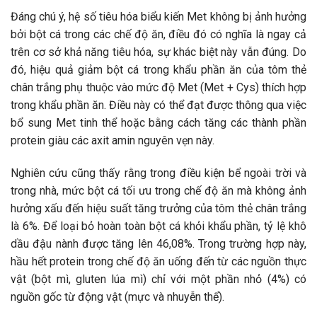
Đáng chú ý, hệ số tiêu hóa biểu kiến ​​Met không bị ảnh hưởng
bởi bột cá trong các chế độ ăn, điều đó có nghĩa là ngay cả
trên cơ sở khả năng tiêu hóa, sự khác biệt này vẫn đúng. Do
đó, hiệu quả giảm bột cá trong khẩu phần ăn của tôm thẻ
chân trắng phụ thuộc vào mức độ Met (Met + Cys) thích hợp
trong khẩu phần ăn. Điều này có thể đạt được thông qua việc
bổ sung Met tinh thể hoặc bằng cách tăng các thành phần
protein giàu các axit amin nguyên vẹn này.
Nghiên cứu cũng thấy rằng trong điều kiện bể ngoài trời và
trong nhà, mức bột cá tối ưu trong chế độ ăn mà không ảnh
hưởng xấu đến hiệu suất tăng trưởng của tôm thẻ chân trắng
là 6%. Để loại bỏ hoàn toàn bột cá khỏi khẩu phần, tỷ lệ khô
dầu đậu nành được tăng lên 46,08%. Trong trường hợp này,
hầu hết protein trong chế độ ăn uống đến từ các nguồn thực
vật (bột mì, gluten lúa mì) chỉ với một phần nhỏ (4%) có
nguồn gốc từ động vật (mực và nhuyễn thể).