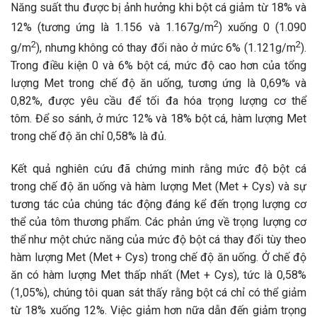
Năng suất thu được bị ảnh hưởng khi bột cá giảm từ 18% và
2
12% (tương ứng là 1.156 và 1.167g/m
) xuống 0 (1.090
2
2
g/m
), nhưng không có thay đổi nào ở mức 6% (1.121g/m
).
Trong điều kiện 0 và 6% bột cá, mức độ cao hơn của tổng
lượng Met trong chế độ ăn uống, tương ứng là 0,69% và
0,82%, được yêu cầu để tối đa hóa trọng lượng cơ thể
tôm. Để so sánh, ở mức 12% và 18% bột cá, hàm lượng Met
trong chế độ ăn chỉ 0,58% là đủ.
Kết quả nghiên cứu đã chứng minh rằng mức độ bột cá
trong chế độ ăn uống và hàm lượng Met (Met + Cys) và sự
tương tác của chúng tác động đáng kể đến trọng lượng cơ
thể của tôm thương phẩm. Các phản ứng về trọng lượng cơ
thể như một chức năng của mức độ bột cá thay đổi tùy theo
hàm lượng Met (Met + Cys) trong chế độ ăn uống. Ở chế độ
ăn có hàm lượng Met thấp nhất (Met + Cys), tức là 0,58%
(1,05%), chúng tôi quan sát thấy rằng bột cá chỉ có thể giảm
từ 18% xuống 12%. Việc giảm hơn nữa dẫn đến giảm trọng