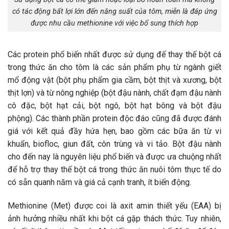
có tác động bất lợi lớn đến năng suất của tôm, miễn là đáp ứng
được nhu cầu methionine với việc bổ sung thích hợp
Các protein phổ biến nhất được sử dụng để thay thế bột cá
trong thức ăn cho tôm là các sản phẩm phụ từ ngành giết
mổ động vật (bột phụ phẩm gia cầm, bột thịt và xương, bột
thịt lợn) và từ nông nghiệp (bột đậu nành, chất đạm đậu nành
cô đặc, bột hạt cải, bột ngô, bột hạt bông và bột đậu
phộng). Các thành phần protein độc đáo cũng đã được đánh
giá với kết quả đầy hứa hẹn, bao gồm các bữa ăn từ vi
khuẩn, biofloc, giun đất, côn trùng và vi tảo. Bột đậu nành
cho đến nay là nguyên liệu phổ biến và được ưa chuộng nhất
để hỗ trợ thay thế bột cá trong thức ăn nuôi tôm thực tế do
có sẵn quanh năm và giá cả cạnh tranh, ít biến động.
Methionine (Met) được coi là axit amin thiết yếu (EAA) bị
ảnh hưởng nhiều nhất khi bột cá gặp thách thức. Tuy nhiên,