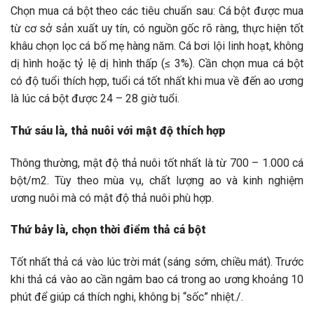
Chọn mua cá bột theo các tiêu chuẩn sau: Cá bột được mua
từ cơ sở sản xuất uy tín, có nguồn gốc rõ ràng, thực hiện tốt
khâu chọn lọc cá bố mẹ hàng năm. Cá bơi lội linh hoạt, không
dị hình hoặc tỷ lệ dị hình thấp (≤ 3%). Cần chọn mua cá bột
có độ tuổi thích hợp, tuổi cá tốt nhất khi mua về đến ao ương
là lúc cá bột được 24 – 28 giờ tuổi.
Thứ sáu là, thả nuôi với mật độ thích hợp
Thông thường, mật độ thả nuôi tốt nhất là từ 700 – 1.000 cá
bột/m2. Tùy theo mùa vụ, chất lượng ao và kinh nghiệm
ương nuôi mà có mật độ thả nuôi phù hợp.
Thứ bảy là, chọn thời điểm thả cá bột
Tốt nhất thả cá vào lúc trời mát (sáng sớm, chiều mát). Trước
khi thả cá vào ao cần ngâm bao cá trong ao ương khoảng 10
phút để giúp cá thích nghi, không bị “sốc” nhiệt./.