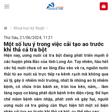
Skip
to
content
/
Khoa học kỹ thuật
/
Thứ Sáu, 21/06/2024, 11:21
Một số lưu ý trong việc cải tạo ao trước
khi thả cá tra bột
Hiện nay, ương nuôi cá tra bột đang phát triển mạnh ở
các huyện phía Bắc của tỉnh Long An. Tuy nhiên, hầu hết
các hộ nuôi chưa có ao lắng đầu vào và ra, nguồn nước
thải từ ao nuôi xả trực tiếp ra kênh rạch mà không qua
xử lý, gây ô nhiễm môi trường, nhất là những ao bị nhiễm
bệnh, có chứa trùn bánh xe, trùn loa kèn, nấm,… làm
tăng nguy cơ bùng phát dịch bệnh trên diện rộng. Để hạn
chế mầm bệnh xâm nhập, phát sinh và gây hại, người
ương nuôi cá tra giống cần thực hiện tốt một số biện
pháp cải tạo ao trước khi thả cá bột, cụ thể như sau: