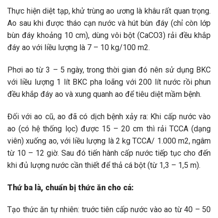
Thực hiện diệt tạp, khử trùng ao ương là khâu rất quan trọng.
Ao sau khi được tháo cạn nước và hút bùn đáy (chỉ còn lớp
bùn đáy khoảng 10 cm), dùng vôi bột (CaCO3) rải đều khắp
đáy ao với liều lượng là 7 – 10 kg/100 m2.
Phơi ao từ 3 – 5 ngày, trong thời gian đó nên sử dụng BKC
với liều lượng 1 lít BKC pha loãng với 200 lít nước rồi phun
đều khắp đáy ao và xung quanh ao để tiêu diệt mầm bệnh.
Đối với ao cũ, ao đã có dịch bệnh xảy ra: Khi cấp nước vào
ao (có hệ thống lọc) được 15 – 20 cm thì rải TCCA (dạng
viên) xuống ao, với liều lượng là 2 kg TCCA/ 1.000 m2, ngâm
từ 10 – 12 giờ. Sau đó tiến hành cấp nước tiếp tục cho đến
khi đủ lượng nước cần thiết để thả cá bột (từ 1,3 – 1,5 m).
Thứ ba là, chuẩn bị thức ăn cho cá:
Tạo thức ăn tự nhiên: truớc tiên cấp nước vào ao từ 40 – 50