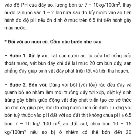
2
vào độ PH của đáy ao, lượng bón từ 7 – 10kg/100m
, thay
nước ra nước vào 1 – 2 lần nữa sau đó lấy nước vào ao tiến
hành đo độ pH nếu ổn định ở mức trên 6,5 thì tiến hành gây
màu nước.
* Đối với ao nuôi cũ: Gồm các bước như sau:
– Bước 1: Xử lý ao:
Tát cạn nước ao, tu sửa bờ cống cấp
thoát nước, vét bùn đáy chỉ để lại mức 20 cm bùn đáy, san
phẳng đáy giúp sinh vật đáy phát triển tốt và tiện thu hoạch.
– Bước 2: Bón vôi:
Dùng vôi bột (vôi tỏa) rắc đều đáy và
quanh bờ ao nhằm làm môi trường đáy tơi xốp, diệt ký sinh
trùng gây bệnh, giúp động vật đáy phát triển tạo cơ sở thức
ăn cho cá, giúp pH, môi trường nước luôn ổn định. Lượng vôi
bón tuỳ thuộc vào pH đất với ao đất thịt không chua pH ≥ 6,5
2
bón 7 – 10 kg/ 100 m
, ao đất sét, chua bón 10 – 15
2
kg/100m
nếu ao bị ô nhiễm có thể bón đến 20