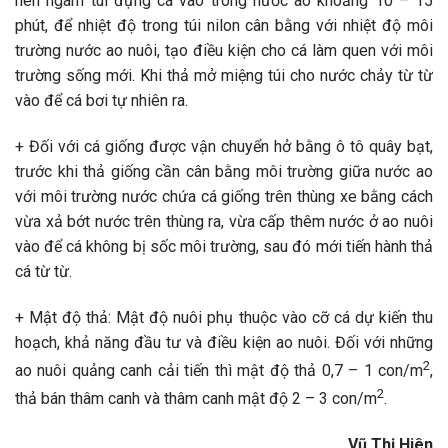
nên ngâm túi đựng cá vào trong nước ao khoảng 10 – 15
phút, để nhiệt độ trong túi nilon cân bằng với nhiệt độ môi
trường nước ao nuôi, tạo điều kiện cho cá làm quen với môi
trường sống mới. Khi thả mở miệng túi cho nước chảy từ từ
vào để cá bơi tự nhiên ra.
+ Đối với cá giống được vận chuyển hở bằng ô tô quây bạt,
trước khi thả giống cần cân bằng môi trường giữa nước ao
với môi trường nước chứa cá giống trên thùng xe bằng cách
vừa xả bớt nước trên thùng ra, vừa cấp thêm nước ở ao nuôi
vào để cá không bị sốc môi trường, sau đó mới tiến hành thả
cá từ từ.
+ Mật độ thả: Mật độ nuôi phụ thuộc vào cỡ cá dự kiến thu
hoạch, khả năng đầu tư và điều kiện ao nuôi. Đối với những
2
ao nuôi quảng canh cải tiến thì mật độ thả 0,7 – 1 con/m
,
2
thả bán thâm canh và thâm canh mật độ 2 – 3 con/m
.
Vũ Thị Hiên