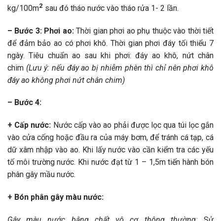
2
kg/100m
sau đó tháo nước vào tháo rửa 1- 2 lần.
–
Bước 3: Phơi ao:
Thời gian phơi ao phụ thuộc vào thời tiết
để đảm bảo ao có phơi khô. Thời gian phơi đáy tối thiểu 7
ngày. Tiêu chuẩn ao sau khi phơi: đáy ao khô, nứt chân
chim
(Lưu ý: nếu đáy ao bị nhiễm phèn thì chỉ nên phơi khô
đáy ao không phơi nứt chân chim)
–
Bước 4:
+ Cấp nước:
Nước cấp vào ao phải được lọc qua túi lọc gắn
vào cửa cống hoặc đầu ra của máy bơm, để tránh cá tạp, cá
dữ xâm nhập vào ao. Khi lấy nước vào cần kiểm tra các yếu
tố môi trường nước. Khi nước đạt từ 1 – 1,5m tiến hành bón
phân gây mầu nước.
+ Bón phân gây màu nước:
Gây màu nước bằng chất vô cơ thông thường:
Sử