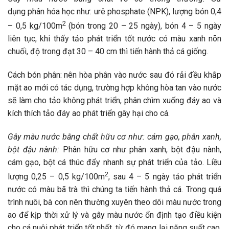
dụng phân hóa học như: urê phosphate (NPK), lượng bón 0,4
2
– 0,5 kg/100m
(bón trong 20 – 25 ngày), bón 4 – 5 ngày
liên tục, khi thấy tảo phát triển tốt nước có màu xanh nõn
chuối, độ trong đạt 30 – 40 cm thì tiến hành thả cá giống.
Cách bón phân: nên hòa phân vào nước sau đó rải đều khắp
mặt ao mới có tác dụng, trường hợp không hòa tan vào nước
sẽ làm cho tảo không phát triển, phân chìm xuống đáy ao và
kích thích tảo đáy ao phát triển gây hại cho cá.
Gây màu nước bằng chất hữu cơ như: cám gạo, phân xanh,
bột đậu nành:
Phân hữu cơ như phân xanh, bột đậu nành,
cám gạo, bột cá thúc đẩy nhanh sự phát triển của tảo. Liều
2
lượng 0,25 – 0,5 kg/100m
, sau 4 – 5 ngày tảo phát triển
nước có màu bã trà thì chúng ta tiến hành thả cá. Trong quá
trình nuôi, bà con nên thường xuyên theo dõi màu nước trong
ao để kịp thời xử lý và gây màu nước ổn định tạo điều kiện
cho cá nuôi phát triển tốt nhất, từ đó mang lại năng suất cao.