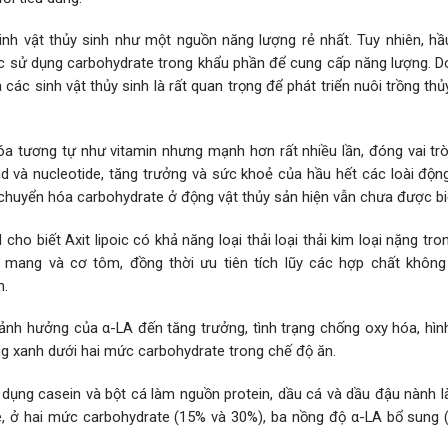
nh vật thủy sinh như một nguồn năng lượng rẻ nhất. Tuy nhiên, hầ
ệc sử dụng carbohydrate trong khẩu phần để cung cấp năng lượng. Do
ác sinh vật thủy sinh là rất quan trọng để phát triển nuôi trồng th
hóa tương tự như vitamin nhưng mạnh hơn rất nhiều lần, đóng vai tr
id và nucleotide, tăng trưởng và sức khoẻ của hầu hết các loài độn
a chuyển hóa carbohydrate ở động vật thủy sản hiện vẫn chưa được biế
cho biết Axit lipoic có khả năng loại thải loại thải kim loại nặng tr
 mang và cơ tôm, đồng thời ưu tiên tích lũy các hợp chất khôn
n.
nh hưởng của α-LA đến tăng trưởng, tình trạng chống oxy hóa, hình
g xanh dưới hai mức carbohydrate trong chế độ ăn.
dụng casein và bột cá làm nguồn protein, dầu cá và dầu đậu nành 
te, ở hai mức carbohydrate (15% và 30%), ba nồng độ α-LA bổ sung (