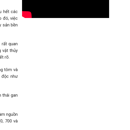
u hết các
 đó, việc
ủy sản bền
ò rất quan
g vật thủy
t rõ.
ong tôm và
g độc như
 thái gan
làm nguồn
0, 700 và