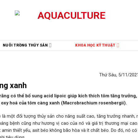
NUÔI TRỒNG THỦY SẢN
KHOA HỌC KỸ THUẬT
Thứ Sáu, 5/11/2021
àng xanh
ng có thể bổ sung acid lipoic giúp kích thích tôm tăng trưởng,
g oxy hoá của tôm càng xanh (Macrobrachium rosenbergii).
) là một đối tượng thủy sản cho năng suất cao, tăng trưởng nhanh, 
háng bệnh cũng như hương vị cao của nó và giá trị thương mại cao.
t amin thiết yếu, axit béo không bão hòa và ít chất béo. Do đó, nó c
ời tiêu dùng.