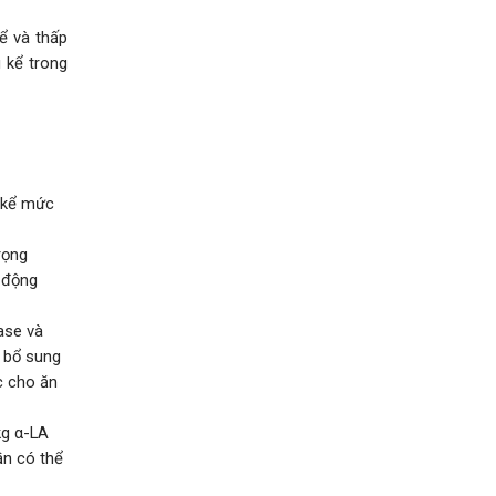
ể và thấp
 kể trong
 kể mức
rọng
t động
ase và
 bổ sung
c cho ăn
kg α-LA
ần có thể