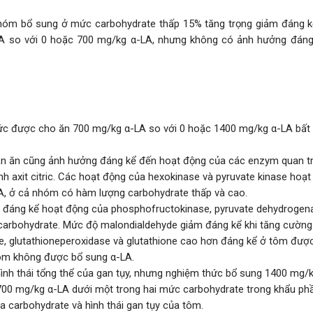
hóm bổ sung ở mức carbohydrate thấp 15% tăng trọng giảm đáng k
A so với 0 hoặc 700 mg/kg α-LA, nhưng không có ảnh hưởng đáng
hức được cho ăn 700 mg/kg α-LA so với 0 hoặc 1400 mg/kg α-LA bất
ần ăn cũng ảnh hưởng đáng kể đến hoạt động của các enzym quan t
nh axit citric. Các hoạt động của hexokinase và pyruvate kinase hoạ
A, ở cả nhóm có hàm lượng carbohydrate thấp và cao.
 đáng kể hoạt động của phosphofructokinase, pyruvate dehydrogen
carbohydrate. Mức độ malondialdehyde giảm đáng kể khi tăng cường
e, glutathioneperoxidase và glutathione cao hơn đáng kể ở tôm đượ
tôm không được bổ sung α-LA.
nh thái tổng thể của gan tụy, nhưng nghiệm thức bổ sung 1400 mg/
 700 mg/kg α-LA dưới một trong hai mức carbohydrate trong khẩu ph
óa carbohydrate và hình thái gan tụy của tôm.