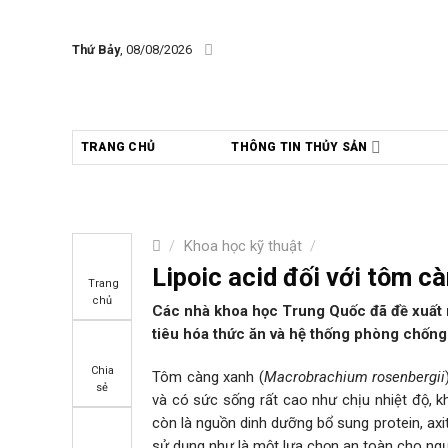
Skip
to
Thứ Bảy
, 08/08/2026
content
TRANG CHỦ
THÔNG TIN THỦY SẢN
/
Khoa học kỹ thuật
/
Lipoic acid đối với tôm c
Trang
chủ
Các nhà khoa học Trung Quốc đã đề xuất rằ
tiêu hóa thức ăn và hệ thống phòng chốn
Chia
Tôm càng xanh (
Macrobrachium rosenbergii
sẻ
và có sức sống rất cao như chịu nhiệt độ, k
còn là nguồn dinh dưỡng bổ sung protein, axi
sử dụng như là một lựa chọn an toàn cho ngư