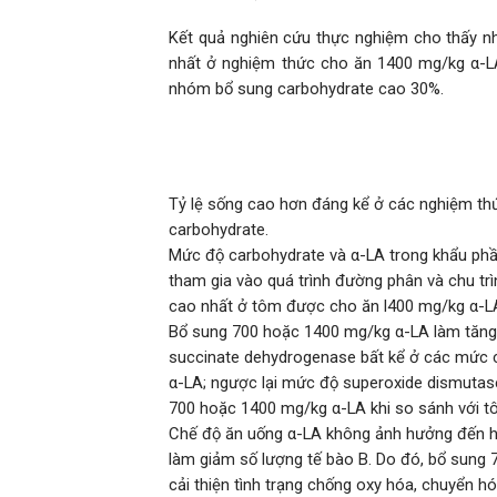
Kết quả nghiên cứu thực nghiệm cho thấy n
nhất ở nghiệm thức cho ăn 1400 mg/kg α-L
nhóm bổ sung carbohydrate cao 30%.
Tỷ lệ sống cao hơn đáng kể ở các nghiệm t
carbohydrate.
Mức độ carbohydrate và α-LA trong khẩu ph
tham gia vào quá trình đường phân và chu trì
cao nhất ở tôm được cho ăn l400 mg/kg α-L
Bổ sung 700 hoặc 1400 mg/kg α-LA làm tăng
succinate dehydrogenase bất kể ở các mức 
α-LA; ngược lại mức độ superoxide dismutas
700 hoặc 1400 mg/kg α-LA khi so sánh với 
Chế độ ăn uống α-LA không ảnh hưởng đến hì
làm giảm số lượng tế bào B. Do đó, bổ sung
cải thiện tình trạng chống oxy hóa, chuyển h