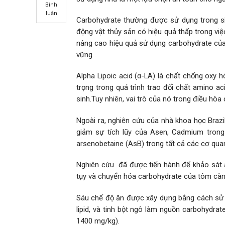
Bình
luận
Carbohydrate thường được sử dụng trong si
động vật thủy sản có hiệu quả thấp trong vi
nâng cao hiệu quả sử dụng carbohydrate của c
vững .
Alpha Lipoic acid (α-LA) là chất chống oxy 
trọng trong quá trình trao đổi chất amino ac
sinh.Tuy nhiên, vai trò của nó trong điều hò
Ngoài ra, nghiên cứu của nhà khoa học Brazil 
giảm sự tích lũy của Asen, Cadmium trong
arsenobetaine (AsB) trong tất cả các cơ qua
Nghiên cứu đã được tiến hành để khảo sát ả
tụy và chuyển hóa carbohydrate của tôm càn
Sáu chế độ ăn được xây dựng bằng cách sử 
lipid, và tinh bột ngô làm nguồn carbohydra
1400 mg/kg).