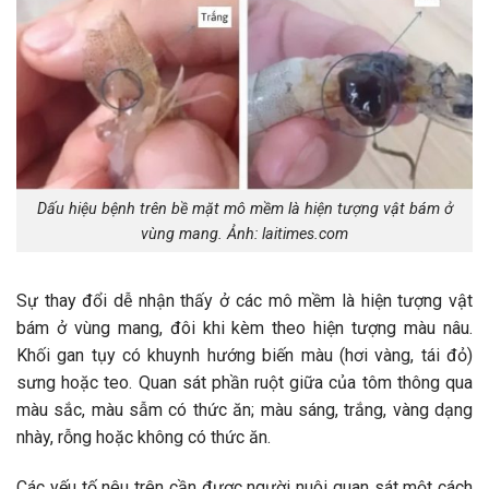
Dấu hiệu bệnh trên bề mặt mô mềm là hiện tượng vật bám ở
vùng mang. Ảnh: laitimes.com
Sự thay đổi dễ nhận thấy ở các mô mềm là hiện tượng vật
bám ở vùng mang, đôi khi kèm theo hiện tượng màu nâu.
Khối gan tụy có khuynh hướng biến màu (hơi vàng, tái đỏ)
sưng hoặc teo. Quan sát phần ruột giữa của tôm thông qua
màu sắc, màu sẫm có thức ăn; màu sáng, trắng, vàng dạng
nhày, rỗng hoặc không có thức ăn.
Các yếu tố nêu trên cần được người nuôi quan sát một cách