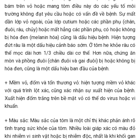
bám trên vỏ hoặc mang tôm điều này do các yếu tố môi
trường không đạt yêu cầu hoặc có vấn đề về bệnh. Sự mất
dần lớp vỏ ngoài, của lớp cutium hoặc các phần phụ (chân,
đuôi, râu, chủy) hoặc mất hẳng các phần phụ, có hoặc không
bị hóa đen (melanin hóa) cũng là dấu hiệu bệnh. Hiện tượng
đứt râu là một dấu hiệu cảnh báo sớm. Ở tôm he khỏe râu có
thể mọc dài hơn 1/3 chiều dài cơ thể. Hơn nữa, chứng ăn
mòn và phồng đuôi (chân đuôi và gai đuôi) bị hoặc không bị
hóa đen, cũng là một dấu hiệu ban đầu của bệnh.
+ Mềm vỏ, đốm và tổn thương vỏ: hiện tượng mềm vỏ khác
với quá trình lột xác, cũng xác nhận sự xuất hiện của bệnh.
Xuất hiện đốm trắng trên bề mặt vỏ có thể do virus hoặc vi
khuẩn.
+ Màu sắc: Màu sắc của tôm là một chỉ thị khác phản ánh rõ
tình trạng sức khỏe của tôm. Nhiều loài giáp xác có màu đỏ
khi nhiễm vi sinh vật hoặc bị nhiễm độc, nhất là khi khối gan