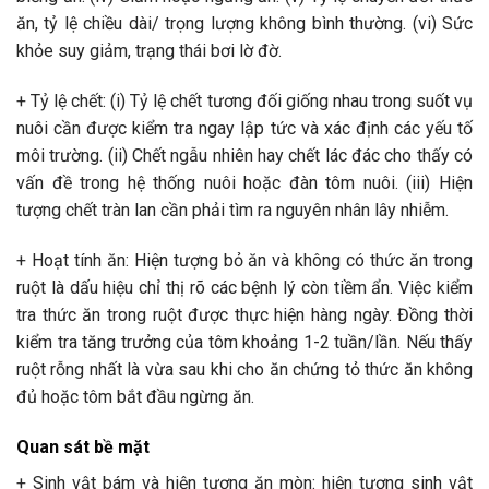
ăn, tỷ lệ chiều dài/ trọng lượng không bình thường. (vi) Sức
khỏe suy giảm, trạng thái bơi lờ đờ.
+ Tỷ lệ chết: (i) Tỷ lệ chết tương đối giống nhau trong suốt vụ
nuôi cần được kiểm tra ngay lập tức và xác định các yếu tố
môi trường. (ii) Chết ngẫu nhiên hay chết lác đác cho thấy có
vấn đề trong hệ thống nuôi hoặc đàn tôm nuôi. (iii) Hiện
tượng chết tràn lan cần phải tìm ra nguyên nhân lây nhiễm.
+ Hoạt tính ăn: Hiện tượng bỏ ăn và không có thức ăn trong
ruột là dấu hiệu chỉ thị rõ các bệnh lý còn tiềm ẩn. Việc kiểm
tra thức ăn trong ruột được thực hiện hàng ngày. Đồng thời
kiểm tra tăng trưởng của tôm khoảng 1-2 tuần/lần. Nếu thấy
ruột rỗng nhất là vừa sau khi cho ăn chứng tỏ thức ăn không
đủ hoặc tôm bắt đầu ngừng ăn.
Quan sát bề mặt
+ Sinh vật bám và hiện tượng ăn mòn: hiện tượng sinh vật