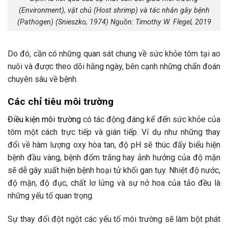
(Environment), vật chủ (Host shrimp) và tác nhân gây bệnh
(Pathogen) (Snieszko, 1974) Nguồn: Timothy W. Flegel, 2019
Do đó, cần có những quan sát chung về sức khỏe tôm tại ao
nuôi và được theo dõi hằng ngày, bên cạnh những chẩn đoán
chuyên sâu về bệnh.
Các chỉ tiêu môi trường
Điều kiện môi trường
có tác động đáng kể đến sức khỏe của
tôm một cách trực tiếp và gián tiếp. Ví dụ như những thay
đổi về hàm lượng oxy hòa tan, độ pH sẽ thúc đẩy biểu hiện
bệnh đầu vàng, bệnh đốm trắng hay ảnh hưởng của độ mặn
sẽ dễ gây xuất hiện bệnh hoại tử khối gan tụy. Nhiệt độ nước,
độ mặn, độ đục, chất lơ lửng và sự nở hoa của tảo đều là
những yếu tố quan trọng.
Sự thay đổi đột ngột các yếu tố môi trường sẽ làm bột phát