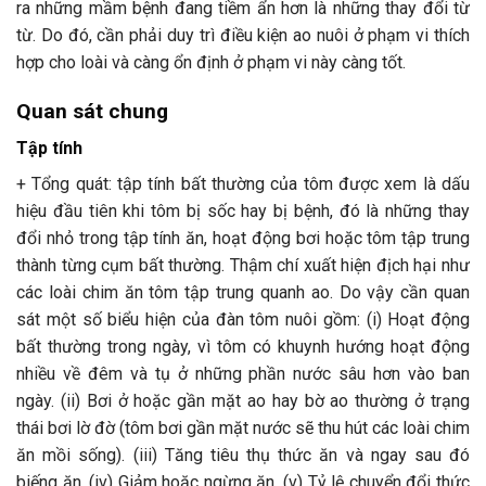
ra những mầm bệnh đang tiềm ẩn hơn là những thay đổi từ
từ. Do đó, cần phải duy trì điều kiện ao nuôi ở phạm vi thích
hợp cho loài và càng ổn định ở phạm vi này càng tốt.
Quan sát chung
Tập tính
+ Tổng quát: tập tính bất thường của tôm được xem là dấu
hiệu đầu tiên khi tôm bị sốc hay bị bệnh, đó là những thay
đổi nhỏ trong tập tính ăn, hoạt động bơi hoặc tôm tập trung
thành từng cụm bất thường. Thậm chí xuất hiện địch hại như
các loài chim ăn tôm tập trung quanh ao. Do vậy cần quan
sát một số biểu hiện của đàn tôm nuôi gồm: (i) Hoạt động
bất thường trong ngày, vì tôm có khuynh hướng hoạt động
nhiều về đêm và tụ ở những phần nước sâu hơn vào ban
ngày. (ii) Bơi ở hoặc gần mặt ao hay bờ ao thường ở trạng
thái bơi lờ đờ (tôm bơi gần mặt nước sẽ thu hút các loài chim
ăn mồi sống). (iii) Tăng tiêu thụ thức ăn và ngay sau đó
biếng ăn. (iv) Giảm hoặc ngừng ăn. (v) Tỷ lệ chuyển đổi thức