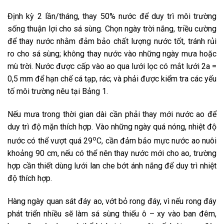
Định kỳ 2 lần/tháng, thay 50% nước để duy trì môi trường
sống thuận lợi cho sá sùng. Chọn ngày trời nắng, triều cường
để thay nước nhằm đảm bảo chất lượng nước tốt, tránh rủi
ro cho sá sùng; không thay nước vào những ngày mưa hoặc
mù trời. Nước được cấp vào ao qua lưới lọc có mắt lưới 2a =
0,5 mm để hạn chế cá tạp, rác; và phải được kiểm tra các yếu
tố môi trường nêu tại Bảng 1.
Nếu mưa trong thời gian dài cần phải thay mới nước ao để
duy trì độ mặn thích hợp. Vào những ngày quá nóng, nhiệt độ
o
nước có thể vượt quá 29
C, cần đảm bảo mực nước ao nuôi
khoảng 90 cm, nếu có thể nên thay nước mới cho ao, trường
hợp cần thiết dùng lưới lan che bớt ánh nắng để duy trì nhiệt
độ thích hợp.
Hàng ngày quan sát đáy ao, vớt bỏ rong đáy, vì nếu rong đáy
phát triển nhiều sẽ làm sá sùng thiếu ô – xy vào ban đêm,