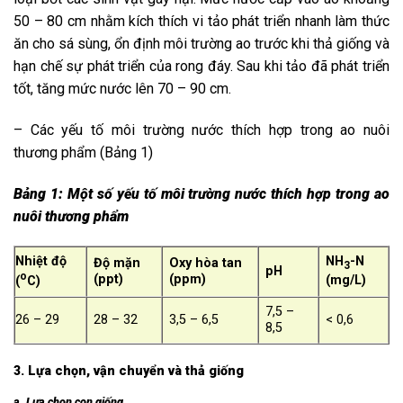
50 – 80 cm nhằm kích thích vi tảo phát triển nhanh làm thức
ăn cho sá sùng, ổn định môi trường ao trước khi thả giống và
hạn chế sự phát triển của rong đáy. Sau khi tảo đã phát triển
tốt, tăng mức nước lên 70 – 90 cm.
– Các yếu tố môi trường nước thích hợp trong ao nuôi
thương phẩm (Bảng 1)
Bảng 1: Một số yếu tố môi trường nước thích hợp trong ao
nuôi thương phẩm
Nhiệt độ
NH
-N
Độ mặn
Oxy hòa tan
3
pH
o
(ppt)
(ppm)
(mg/L)
(
C)
7,5 –
26 – 29
28 – 32
3,5 – 6,5
< 0,6
8,5
3. Lựa chọn, vận chuyển và thả giống
a. Lựa chọn con giống