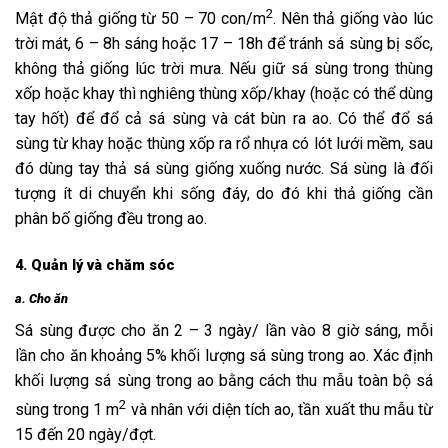
2
Mật độ thả giống từ 50 – 70 con/m
. Nên thả giống vào lúc
trời mát, 6 – 8h sáng hoặc 17 – 18h để tránh sá sùng bị sốc,
không thả giống lúc trời mưa. Nếu giữ sá sùng trong thùng
xốp hoặc khay thì nghiêng thùng xốp/khay (hoặc có thể dùng
tay hốt) để đổ cả sá sùng và cát bùn ra ao. Có thể đổ sá
sùng từ khay hoặc thùng xốp ra rổ nhựa có lót lưới mềm, sau
đó dùng tay thả sá sùng giống xuống nước. Sá sùng là đối
tượng ít di chuyển khi sống đáy, do đó khi thả giống cần
phân bố giống đều trong ao.
4. Quản lý và chăm sóc
a. Cho ăn
Sá sùng được cho ăn 2 – 3 ngày/ lần vào 8 giờ sáng, mỗi
lần cho ăn khoảng 5% khối lượng sá sùng trong ao. Xác định
khối lượng sá sùng trong ao bằng cách thu mẫu toàn bộ sá
2
sùng trong 1 m
và nhân với diện tích ao, tần xuất thu mẫu từ
15 đến 20 ngày/đợt.