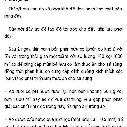
– Tháo/bơm cạn ao và phơi khô để dọn sạch các chất bẩn,
rong đáy.
– Cày xới đáy ao để tạo độ tơi xốp cho đất, tiếp tục phơi
đáy.
– Sau 2 ngày, tiến hành bón phân hữu cơ (phân bò khô ủ với
5% vôi trong thời gian một tuần) với số lượng 100 kg/1000
2
m
ao để cung cấp mùn bã hữu cơ làm thức ăn cho sá sùng,
đồng thời phân hữu cơ cung cấp dinh dưỡng kích thích các
loài vi tảo phát triển làm thức ăn cho sá sùng.
– Ao nuôi có pH nước dưới 7,5 nên bón khoảng 50 kg vôi
2
bột/1.000 m
đáy ao để vừa sát trùng, vừa góp phần phân
giải các chất khí độc trong đáy, ổn định pH trong ao.
– Ao được cấp nước qua lưới lọc (mắt lưới 2a = 0,5 mm) để
loại bớt các sinh vật gây hại. Mức nước cấp vào ao khoảng