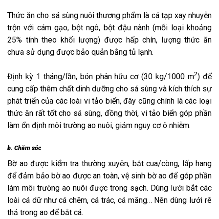
Thức ăn cho sá sùng nuôi thương phẩm là cá tạp xay nhuyễn
trộn với cám gạo, bột ngô, bột đậu nành (mỗi loại khoảng
25% tính theo khối lượng) được hấp chín, lượng thức ăn
chưa sử dụng được bảo quản bằng tủ lạnh.
2
Định kỳ 1 tháng/lần, bón phân hữu cơ (30 kg/1000 m
) để
cung cấp thêm chất dinh dưỡng cho sá sùng và kích thích sự
phát triển của các loài vi tảo biển, đây cũng chính là các loại
thức ăn rất tốt cho sá sùng, đồng thời, vi tảo biển góp phần
làm ổn định môi trường ao nuôi, giảm nguy cơ ô nhiễm.
b. Chăm sóc
Bờ ao được kiểm tra thường xuyên, bắt cua/còng, lấp hang
để đảm bảo bờ ao được an toàn, vệ sinh bờ ao để góp phần
làm môi trường ao nuôi được trong sạch. Dùng lưới bắt các
loài cá dữ như cá chẽm, cá trác, cá măng… Nên dùng lưới rê
thả trong ao để bắt cá.