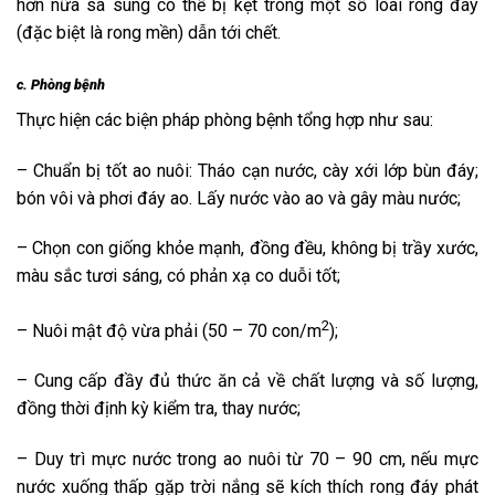
hơn nữa sá sùng có thể bị kẹt trong một số loài rong đáy
(đặc biệt là rong mền) dẫn tới chết.
c. Phòng bệnh
Thực hiện các biện pháp phòng bệnh tổng hợp như sau:
– Chuẩn bị tốt ao nuôi: Tháo cạn nước, cày xới lớp bùn đáy;
bón vôi và phơi đáy ao. Lấy nước vào ao và gây màu nước;
– Chọn con giống khỏe mạnh, đồng đều, không bị trầy xước,
màu sắc tươi sáng, có phản xạ co duỗi tốt;
2
– Nuôi mật độ vừa phải (50 – 70 con/m
);
– Cung cấp đầy đủ thức ăn cả về chất lượng và số lượng,
đồng thời định kỳ kiểm tra, thay nước;
– Duy trì mực nước trong ao nuôi từ 70 – 90 cm, nếu mực
nước xuống thấp gặp trời nắng sẽ kích thích rong đáy phát