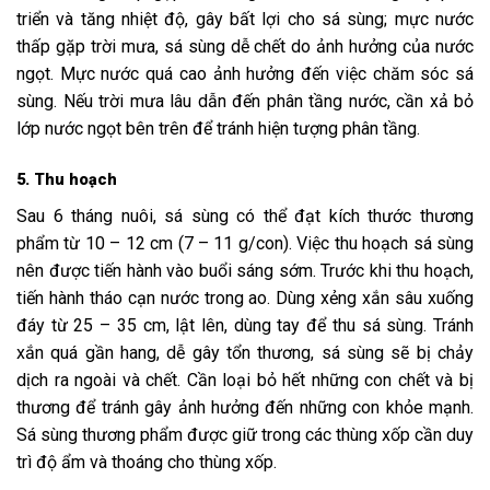
triển và tăng nhiệt độ, gây bất lợi cho sá sùng; mực nước
thấp gặp trời mưa, sá sùng dễ chết do ảnh hưởng của nước
ngọt. Mực nước quá cao ảnh hưởng đến việc chăm sóc sá
sùng. Nếu trời mưa lâu dẫn đến phân tầng nước, cần xả bỏ
lớp nước ngọt bên trên để tránh hiện tượng phân tầng.
5. Thu hoạch
Sau 6 tháng nuôi, sá sùng có thể đạt kích thước thương
phẩm từ 10 – 12 cm (7 – 11 g/con). Việc thu hoạch sá sùng
nên được tiến hành vào buổi sáng sớm. Trước khi thu hoạch,
tiến hành tháo cạn nước trong ao. Dùng xẻng xắn sâu xuống
đáy từ 25 – 35 cm, lật lên, dùng tay để thu sá sùng. Tránh
xắn quá gần hang, dễ gây tổn thương, sá sùng sẽ bị chảy
dịch ra ngoài và chết. Cần loại bỏ hết những con chết và bị
thương để tránh gây ảnh hưởng đến những con khỏe mạnh.
Sá sùng thương phẩm được giữ trong các thùng xốp cần duy
trì độ ẩm và thoáng cho thùng xốp.