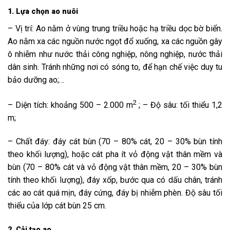
1. Lựa chọn ao nuôi
– Vị trí: Ao nằm ở vùng trung triều hoặc hạ triều dọc bờ biển.
Ao nằm xa các nguồn nước ngọt đổ xuống, xa các nguồn gây
ô nhiễm như nước thải công nghiệp, nông nghiệp, nước thải
dân sinh. Tránh những nơi có sóng to, để hạn chế việc duy tu
bảo dưỡng ao;…
2
– Diện tích: khoảng 500 – 2.000 m
; – Độ sâu: tối thiểu 1,2
m;
– Chất đáy: đáy cát bùn (70 – 80% cát, 20 – 30% bùn tính
theo khối lượng), hoặc cát pha ít vỏ động vật thân mềm và
bùn (70 – 80% cát và vỏ động vật thân mềm, 20 – 30% bùn
tính theo khối lượng), đáy xốp, bước qua có dấu chân, tránh
các ao cát quá mịn, đáy cứng, đáy bị nhiễm phèn. Độ sâu tối
thiểu của lớp cát bùn 25 cm.
2. Cải tạo ao