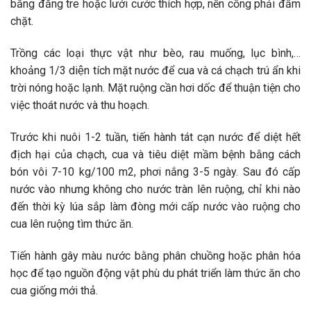
bằng đăng tre hoặc lưới cước thích hợp, nền cống phải đầm
chặt.
Trồng các loại thực vật như bèo, rau muống, lục bình,…
khoảng 1/3 diện tích mặt nước để cua và cá chạch trú ẩn khi
trời nóng hoặc lạnh. Mặt ruộng cần hơi dốc để thuận tiện cho
việc thoát nước và thu hoạch.
Trước khi nuôi 1-2 tuần, tiến hành tát cạn nước để diệt hết
địch hại của chạch, cua và tiêu diệt mầm bệnh bằng cách
bón vôi 7-10 kg/100 m2, phơi nắng 3-5 ngày. Sau đó cấp
nước vào nhưng không cho nước tràn lên ruộng, chỉ khi nào
đến thời kỳ lúa sắp làm đòng mới cấp nước vào ruộng cho
cua lên ruộng tìm thức ăn.
Tiến hành gây màu nước bằng phân chuồng hoặc phân hóa
học để tạo nguồn động vật phù du phát triển làm thức ăn cho
cua giống mới thả.