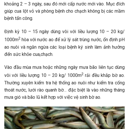
khoảng 2 – 3 ngày, sau đó mới cấp nước mới vào. Mục đích
giúp cua lột vỏ và phòng bệnh cho chạch không bị các mầm
bệnh tấn công.
Định kỳ 10 – 15 ngày dùng vôi với liều lượng 10 – 20 kg/
2
1000m
hòa với nước ao để xử lý sát trùng nước, ổn định pH
ao nuôi và ngăn ngừa các loại bệnh ký sinh làm ảnh hưởng
đến sức khỏe cua,chạch.
Vào đầu mùa mưa hoặc những ngày mưa bão liên tục dùng
2
vôi với liều lượng 10 – 20 kg/ 1000m
rải đều khắp bờ ao.
Thường xuyên kiểm tra hệ thống ao nuôi như kiểm tra cống
thoát nước, lưới rào quanh bờ… đặc biệt là vào những tháng
mưa gió và bão lũ kết hợp với việc vệ sinh bờ ao.