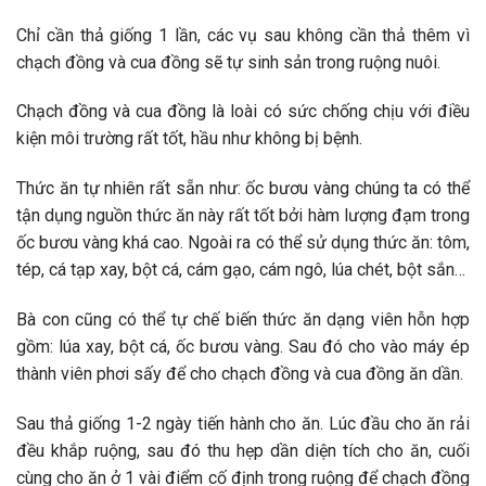
Chỉ cần thả giống 1 lần, các vụ sau không cần thả thêm vì
chạch đồng và cua đồng sẽ tự sinh sản trong ruộng nuôi.
Chạch đồng và cua đồng là loài có sức chống chịu với điều
kiện môi trường rất tốt, hầu như không bị bệnh.
Thức ăn tự nhiên rất sẵn như: ốc bươu vàng chúng ta có thể
tận dụng nguồn thức ăn này rất tốt bởi hàm lượng đạm trong
ốc bươu vàng khá cao. Ngoài ra có thể sử dụng thức ăn: tôm,
tép, cá tạp xay, bột cá, cám gạo, cám ngô, lúa chét, bột sắn…
Bà con cũng có thể tự chế biến thức ăn dạng viên hỗn hợp
gồm: lúa xay, bột cá, ốc bươu vàng. Sau đó cho vào máy ép
thành viên phơi sấy để cho chạch đồng và cua đồng ăn dần.
Sau thả giống 1-2 ngày tiến hành cho ăn. Lúc đầu cho ăn rải
đều khắp ruộng, sau đó thu hẹp dần diện tích cho ăn, cuối
cùng cho ăn ở 1 vài điểm cố định trong ruộng để chạch đồng