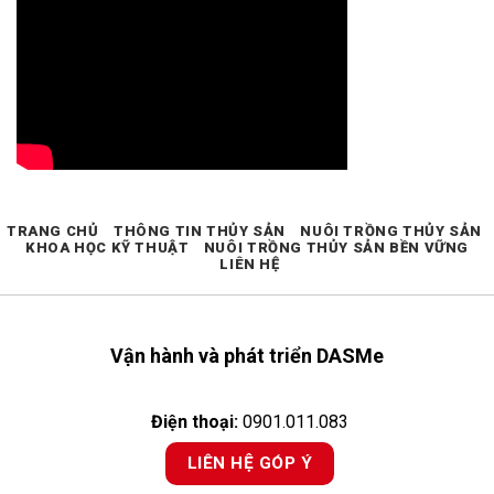
TRANG CHỦ
THÔNG TIN THỦY SẢN
NUÔI TRỒNG THỦY SẢN
KHOA HỌC KỸ THUẬT
NUÔI TRỒNG THỦY SẢN BỀN VỮNG
LIÊN HỆ
Vận hành và phát triển DASMe
Điện thoại:
0901.011.083
LIÊN HỆ GÓP Ý