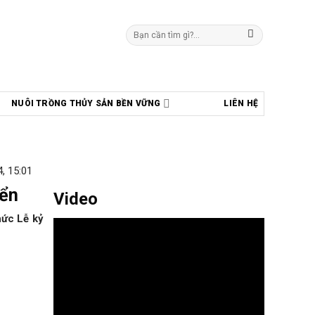
Tìm
kiếm:
NUÔI TRỒNG THỦY SẢN BỀN VỮNG
LIÊN HỆ
, 15:01
iển
Video
ức Lễ kỷ