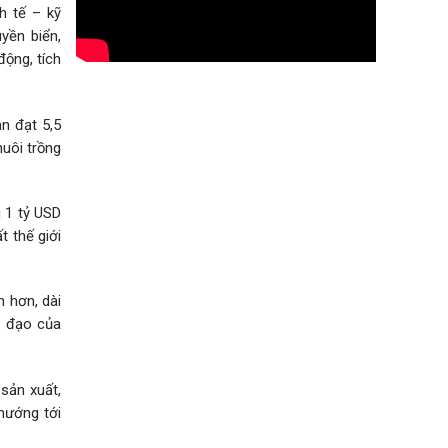
h tế – kỹ
yền biển,
ộng, tích
ản đạt 5,5
nuôi trồng
 1 tỷ USD
t thế giới
n hơn, dài
h đạo của
sản xuất,
hướng tới