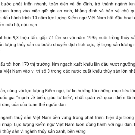
bước phát triển nhanh, toàn diện và ổn định, trở thành ngành kin
uan trọng vào việc giữ gìn an ninh, khẳng định và bảo vệ chủ qu
 dấu hành trình 10 năm lực lượng Kiểm ngư Việt Nam bắt đầu hoạt đ
iếm cứu hộ, cứu nạn.
 hơn 9,3 triệu tấn, gấp 7,1 lần so với năm 1995; nuôi trồng thủy s
ản lượng thủy sản có bước chuyển dịch tích cực, tỷ trọng sản lượng 
.
u tới hơn 170 thị trường, kim ngạch xuất khẩu lần đầu vượt ngưỡng
Việt Nam vào vị trí số 3 trong các nước xuất khẩu thủy sản lớn nhấ
n, cùng với lực lượng Kiểm ngư, tự tin hướng tới những mục tiêu lớ
ốc gia “mạnh về biển, giàu từ biển”, nhất quán với quan điểm lãn
 dân, của của toàn thể người dân.
ành thuỷ sản Việt Nam bền vững trong phát triển, hiện đại trong 
ội nhập. Lực lượng Kiểm ngư Việt Nam luôn đồng hành với ngư dân; 
ợi thủy sản vì ngành thủy sản xanh, bền vững.