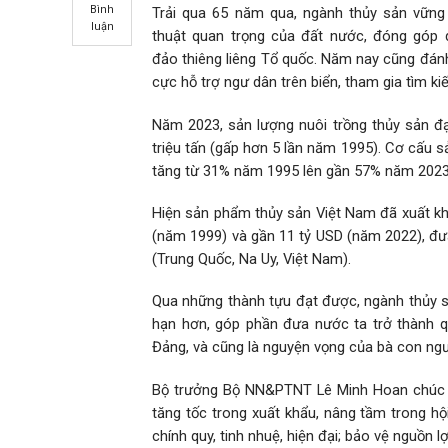
Bình
Trải qua 65 năm qua, ngành thủy sản vững 
luận
thuật quan trọng của đất nước, đóng góp q
đảo thiêng liêng Tổ quốc. Năm nay cũng đánh
cực hỗ trợ ngư dân trên biển, tham gia tìm k
Năm 2023, sản lượng nuôi trồng thủy sản đạt
triệu tấn (gấp hơn 5 lần năm 1995). Cơ cấu s
tăng từ 31% năm 1995 lên gần 57% năm 2023
Hiện sản phẩm thủy sản Việt Nam đã xuất khẩ
(năm 1999) và gần 11 tỷ USD (năm 2022), đưa 
(Trung Quốc, Na Uy, Việt Nam).
Qua những thành tựu đạt được, ngành thủy sả
hạn hơn, góp phần đưa nước ta trở thành qu
Đảng, và cũng là nguyện vọng của bà con ngư
Bộ trưởng Bộ NN&PTNT Lê Minh Hoan chúc ng
tăng tốc trong xuất khẩu, nâng tầm trong h
chính quy, tinh nhuệ, hiện đại; bảo vệ nguồn l