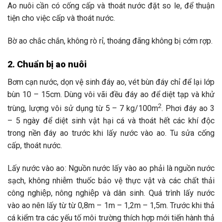
Ao nuôi cần có cống cấp và thoát nước đặt so le, để thuận
tiện cho việc cấp và thoát nước.
Bờ ao chắc chắn, không rò rỉ, thoáng đãng không bị cớm rợp.
2
. Chuẩn bị ao nuôi
Bơm cạn nước, dọn vệ sinh đáy ao, vét bùn đáy chỉ để lại lớp
bùn 10
–
15cm. Dùng vôi vãi đều đáy ao để diệt tạp và khử
2
trùng, lượng vôi sử dụng từ 5
–
7
kg/100m
. Phơi đáy ao 3
– 5 ngày để diệt sinh vật hại cá và thoát hết các khí độc
trong nền đáy ao trước khi lấy nước vào ao. Tu sửa cống
cấp
,
thoát nước.
Lấy nước vào ao: Nguồn nước lấy vào ao phải là nguồn nước
sạch, không nhiễm thuốc bảo vệ thực vật và các chất thải
công nghiệp, nông nghiệp và dân sinh. Quá trình lấy nước
vào ao nên lấy từ từ 0,8m – 1m – 1,2m – 1,5m. Trước khi thả
cá kiểm tra các yếu tố môi trường thích hợp mới tiến hành thả