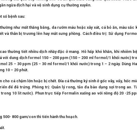
ăn ngừa địch hại và vệ sinh dụng cụ thường xuyên.
 số bệnh sau:
 thường như mất thăng bằng, da rướm máu hoặc xây xát, cá bỏ ăn, màu sắc 
yết và thân bị trương lên hay mắt sưng phồng. Cách điều trị: Sử dụng Formo
ao thường tiết nhiều dịch nhầy đặc ở mang. Hô hấp khó khăn, khi nhiễm b
 cá với dung dịch formol 150 – 200 ppm (150 – 200 ml formol/1 khối nước) tr
rmol 25 – 30 ppm (25 – 30 ml formol/1 khối nước) trong 1 – 2 ngày. Dùng H
ong 10 – 20 phút.
àm cho cá chậm lớn hoặc bị chết. Đỉa cá thường ký sinh ở gốc vây, vẩy, hốc m
triển để đẻ trứng. Phòng trị: Quản lý rong, tảo đa bào dạng sợi trong ao.
rong 10 lít nước). Phun trực tiếp Formalin xuống ao với nồng độ 20 -25 pp
ng 500- 800 gam/con thì tiến hành thu hoạch.
ất.