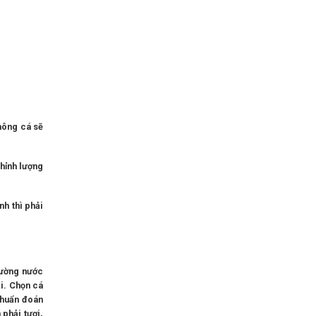
không cá sẽ
chỉnh lượng
nh thì phải
rường nước
ải. Chọn cá
chuẩn đoán
 phải tươi,