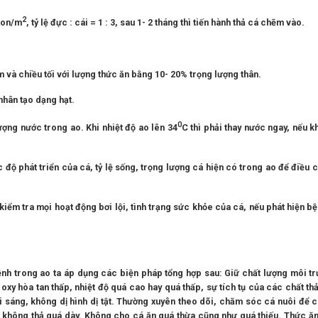
2
 con/m
, tỷ lệ đực : cái = 1 : 3, sau 1- 2 tháng thì tiến hành thả cá chẽm vào.
và chiều tối với lượng thức ăn bằng 10- 20% trọng lượng thân.
nhân tạo dạng hạt.
0
ượng nước trong ao. Khi nhiệt độ ao lên 34
C thì phải thay nước ngay, nếu 
c độ phát triển của cá, tỷ lệ sống, trọng lượng cá hiện có trong ao để điều 
iểm tra mọi hoạt động bơi lội, tình trạng sức khỏe của cá, nếu phát hiện bệ
nh trong ao ta áp dụng các biện pháp tổng hợp sau: Giữ chất lượng môi t
oxy hòa tan thấp, nhiệt độ quá cao hay quá thấp, sự tích tụ của các chất th
 sáng, không dị hình dị tật. Thường xuyên theo dõi, chăm sóc cá nuôi để 
, không thả quá dày. Không cho cá ăn quá thừa cũng như quá thiếu. Thức ăn