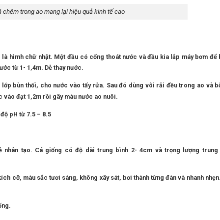
 chẽm trong ao mang lại hiệu quả kinh tế cao
 là hìmh chữ nhật. Một đầu có cống thoát nước và đầu kia lắp máy bơm để
ước từ 1- 1,4m. Dễ thay nước.
i lớp bùn thối, cho nước vào tẩy rửa. Sau đó dùng vôi rải đều trong ao và b
ớc vào đạt 1,2m rồi gây màu nước ao nuôi.
độ pH từ 7.5 – 8.5
 nhân tạo. Cá giống có độ dài trung bình 2- 4cm và trọng lượng trung 
ích cỡ, màu sắc tươi sáng, không xây sát, bơi thành từng đàn và nhanh nhẹ
ống.