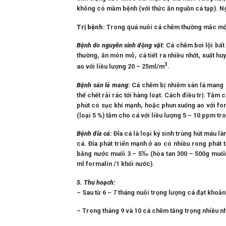
không có mầm bệnh (với thức ăn nguồn cá tạp). Ng
Trị bệnh:
Trong quá nuôi cá chẽm thường mắc một
Bệnh do nguyên sinh động vật:
Cá chẽm bơi lội bất
thường, ăn mòn mô, cá tiết ra nhiều nhớt, xuất hu
3
ao với liều lượng 20 – 25ml/m
.
Bệnh sán lá mang:
Cá chẽm bị nhiễm sán lá mang c
thể chết rải rác tới hàng loạt. Cách điều trị: Tắm
phút có sục khí mạnh, hoặc phun xuống ao với fo
(loại 5 %) tắm cho cá với liều lượng 5 – 10 ppm tr
Bệnh đỉa cá:
Đỉa cá là loại ký sinh trùng hút máu l
cá. Đỉa phát triển mạnh ở ao có nhiều rong phát 
bằng nước muối 3 – 5‰ (hòa tan 300 – 500g muối t
ml formalin /1 khối nước).
5. Thu hoạch:
– Sau từ 6 – 7 tháng nuôi trọng lượng cá đạt khoả
– Trong tháng 9 và 10 cá chẽm tăng trọng nhiều nh