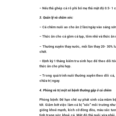
– Nếu thả ghép cá rô phi bố mẹ thả mật độ 0.5- 1
3. Quản lý và chăm sóc:
– Cá chẽm nuôi ao cho ăn 2 lần/ngày vào sáng sớm 
– Thức ăn cho cá gồm cá tạp, tôm nhỏ và thức ăn 
– Thường xuyên thay nước, mỗi lần thay 20- 30% l
chết.
– Định kỳ 1 tháng kiểm tra sinh học để theo dõi tố
thức ăn cho phù hợp.
– Trong quá trình nuôi thường xuyên theo dõi cá, k
chữa trị ngay.
4. Phòng và trị một số bệnh thường gặp ở cá chẽm
Phòng bệnh: Để hạn chế sự phát sinh của mầm bệ
tốt. Giảm bớt việc làm cá bị “sốc” môi trường như 
giống khoẻ mạnh, kích cỡ đồng đều, màu sắc tươi
tình trạng sức khoẻ cá. Mật độ thả nuôi vừa phải