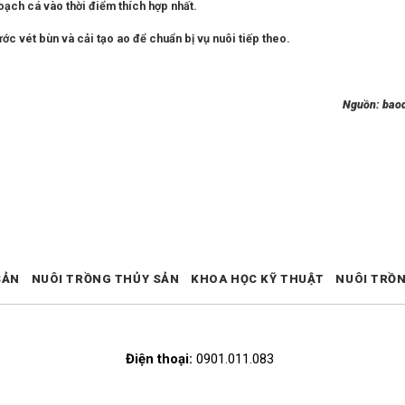
oạch cá vào thời điểm thích hợp nhất.
ước vét bùn và cải tạo ao để chuẩn bị vụ nuôi tiếp theo.
Nguồn: bao
SẢN
NUÔI TRỒNG THỦY SẢN
KHOA HỌC KỸ THUẬT
NUÔI TRỒ
Điện thoại:
0901.011.083