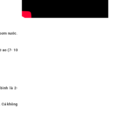
 bơm nước.
ờ ao (7- 10
bình là 2-
n. Cá không