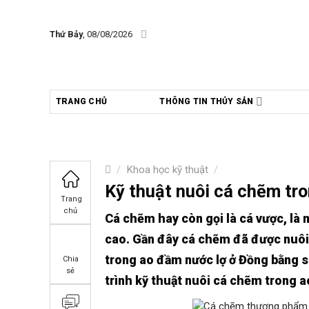
Skip
to
Thứ Bảy
, 08/08/2026
content
TRANG CHỦ
THÔNG TIN THỦY SẢN
/
Khoa học kỹ thuật
/
Kỹ thuật nuôi cá chẽm tr
Trang
chủ
Cá chẽm hay còn gọi là cá vược, là m
cao. Gần đây cá chẽm đã được nuôi 
trong ao đầm nước lợ ở Đồng bằng s
Chia
sẻ
trình kỹ thuật nuôi cá chẽm trong a