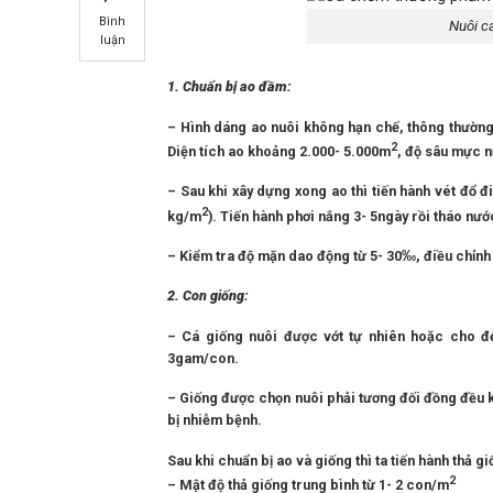
Bình
Nuôi cá
luận
1. Chuẩn bị ao đầm:
– Hình dáng ao nuôi không hạn chế, thông thường
2
Diện tích ao khoảng 2.000- 5.000m
, độ sâu mực n
– Sau khi xây dựng xong ao thì tiến hành vét đổ đ
2
kg/m
). Tiến hành phơi nắng 3- 5ngày rồi tháo nư
– Kiểm tra độ mặn dao động từ 5- 30‰, điều chỉnh 
2. Con giống:
– Cá giống nuôi được vớt tự nhiên hoặc cho đẻ
3gam/con.
– Giống được chọn nuôi phải tương đối đồng đều k
bị nhiễm bệnh.
Sau khi chuẩn bị ao và giống thì ta tiến hành thả gi
2
– Mật độ thả giống trung bình từ 1- 2 con/m