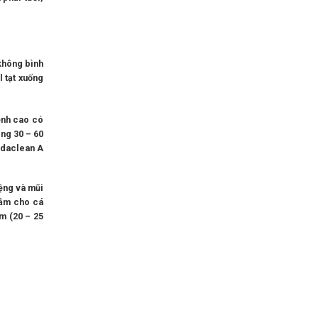
không bình
l tạt xuống
ệnh cao có
ong 30 – 60
adaclean A
iệng và mũi
 Tắm cho cá
m (20 – 25