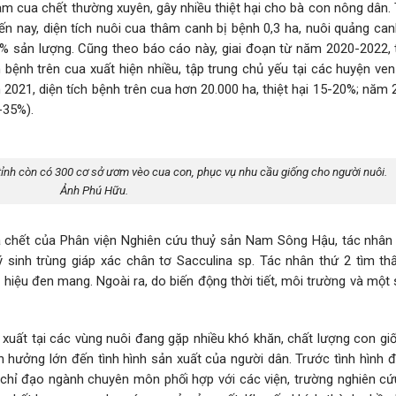
m cua chết thường xuyên, gây nhiều thiệt hại cho bà con nông dân.
 nay, diện tích nuôi cua thâm canh bị bệnh 0,3 ha, nuôi quảng can
0% sản lượng. Cũng theo báo cáo này, giai đoạn từ năm 2020-2022, 
 bệnh trên cua xuất hiện nhiều, tập trung chủ yếu tại các huyện ve
021, diện tích bệnh trên cua hơn 20.000 ha, thiệt hại 15-20%; năm 
-35%).
 tỉnh còn có 300 cơ sở ươm vèo cua con, phục vụ nhu cầu giống cho người nuôi.
Ảnh Phú Hữu.
a chết của Phân viện Nghiên cứu thuỷ sản Nam Sông Hậu, tác nhân
 sinh trùng giáp xác chân tơ Sacculina sp. Tác nhân thứ 2 tìm th
hiệu đen mang. Ngoài ra, do biến động thời tiết, môi trường và một
xuất tại các vùng nuôi đang gặp nhiều khó khăn, chất lượng con gi
 hưởng lớn đến tình hình sản xuất của người dân. Trước tình hình đ
chỉ đạo ngành chuyên môn phối hợp với các viện, trường nghiên cứ