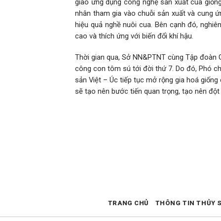
giao ứng dụng công nghệ sản xuất cua giống
nhân tham gia vào chuỗi sản xuất và cung 
hiệu quả nghề nuôi cua. Bên cạnh đó, nghiê
cao và thích ứng với biến đổi khí hậu.
Thời gian qua, Sở NN&PTNT cùng Tập đoàn Giố
công con tôm sú tới đời thứ 7. Do đó, Phó c
sản Việt – Úc tiếp tục mở rộng gia hoá giống
sẽ tạo nên bước tiến quan trọng, tạo nên độ
TRANG CHỦ
THÔNG TIN THỦY 