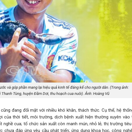
ớc và góp phần mang lại hiệu quả kinh tế đáng kể cho người dân. (Trong ảnh:
 Thanh Tùng, huyện Ðầm Dơi, thu hoạch cua nuôi). Ảnh: Hoàng Vũ
u cũng đang đối mặt với nhiều khó khăn, thách thức. Cụ thể, hệ thố
i của thời tiết, môi trường, dịch bệnh xuất hiện thường xuyên vào 
 nghề cua; tổ chức sản xuất còn manh mún, nhỏ lẻ; thị trường tiêu
lực chưa đáp ứng yêu cầu phát triển; ứng dụng khoa học, công ngh