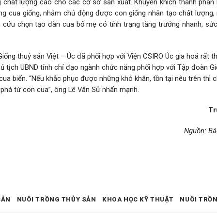
 chất lượng cao cho các cơ sở sản xuất. Khuyến khích thành phần 
ứng cua giống, nhằm chủ động được con giống nhân tạo chất lượng,
n cứu chọn tạo đàn cua bố mẹ có tính trạng tăng trưởng nhanh, sức
ng thuỷ sản Việt – Úc đã phối hợp với Viện CSIRO Úc gia hoá rất t
hủ tịch UBND tỉnh chỉ đạo ngành chức năng phối hợp với Tập đoàn Gi
 cua biển. “Nếu khắc phục được những khó khăn, tồn tại nêu trên thì 
t phá từ con cua”, ông Lê Văn Sử nhấn mạnh.
Tr
Nguồn: B
SẢN
NUÔI TRỒNG THỦY SẢN
KHOA HỌC KỸ THUẬT
NUÔI TRỒ