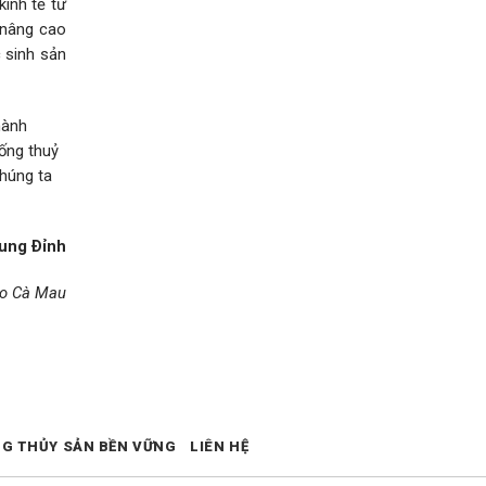
kinh tế tư
 nâng cao
 sinh sản
hành
ống thuỷ
chúng ta
ung Ðỉnh
áo Cà Mau
NG THỦY SẢN BỀN VỮNG
LIÊN HỆ