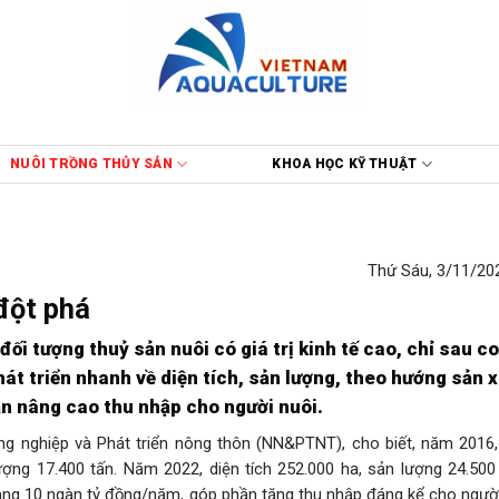
NUÔI TRỒNG THỦY SẢN
KHOA HỌC KỸ THUẬT
Thứ Sáu, 3/11/202
đột phá
ối tượng thuỷ sản nuôi có giá trị kinh tế cao, chỉ sau c
t triển nhanh về diện tích, sản lượng, theo hướng sản 
ần nâng cao thu nhập cho người nuôi.
nghiệp và Phát triển nông thôn (NN&PTNT), cho biết, năm 2016, 
ợng 17.400 tấn. Năm 2022, diện tích 252.000 ha, sản lượng 24.500 
ng 10 ngàn tỷ đồng/năm, góp phần tăng thu nhập đáng kể cho người