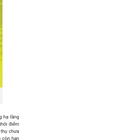
ng hạ tầng
thời điểm
 thụ chưa
ệ còn hạn