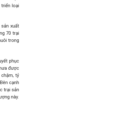
triển loại
 sản xuất
ng 70 trại
uôi trong
uyết phục
chưa được
g chậm, tỷ
 Bên cạnh
c trại sản
tượng này.