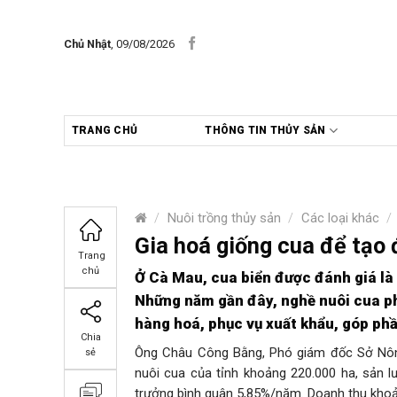
Skip
to
Chủ Nhật
, 09/08/2026
content
TRANG CHỦ
THÔNG TIN THỦY SẢN
/
Nuôi trồng thủy sản
/
Các loại khác
/
Gia hoá giống cua để tạo 
Trang
chủ
Ở Cà Mau, cua biển được đánh giá là đ
Những năm gần đây, nghề nuôi cua phá
hàng hoá, phục vụ xuất khẩu, góp ph
Chia
Ông Châu Công Bằng, Phó giám đốc Sở Nông 
sẻ
nuôi cua của tỉnh khoảng 220.000 ha, sản lư
trưởng bình quân 5,85%/năm. Doanh thu khoả