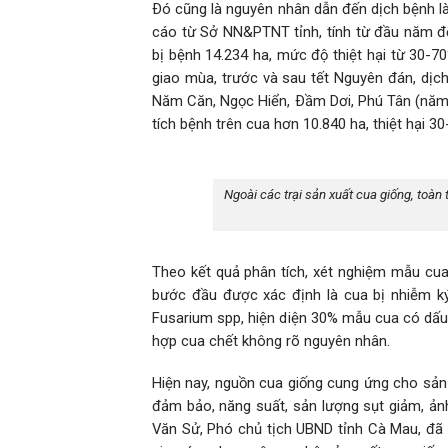
Ðó cũng là nguyên nhân dẫn đến dịch bệnh là
cáo từ Sở NN&PTNT tỉnh, tính từ đầu năm đến
bị bệnh 14.234 ha, mức độ thiệt hại từ 30-7
giao mùa, trước và sau tết Nguyên đán, dịch
Năm Căn, Ngọc Hiển, Ðầm Dơi, Phú Tân (năm 2
tích bệnh trên cua hơn 10.840 ha, thiệt hại 30
Ngoài các trại sản xuất cua giống, toàn
Theo kết quả phân tích, xét nghiệm mẫu cu
bước đầu được xác định là cua bị nhiễm ký
Fusarium spp, hiện diện 30% mẫu cua có dấu 
hợp cua chết không rõ nguyên nhân.
Hiện nay, nguồn cua giống cung ứng cho sản 
đảm bảo, năng suất, sản lượng sụt giảm, ảnh
Văn Sử, Phó chủ tịch UBND tỉnh Cà Mau, đã 