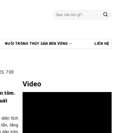
Tìm
kiếm:
NUÔI TRỒNG THỦY SẢN BỀN VỮNG
LIÊN HỆ
3, 7:00
Video
on tôm.
xuất
diện tích
tấn, tăng
 dân trên