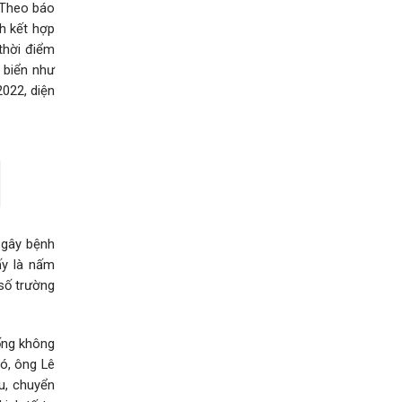
 Theo báo
h kết hợp
thời điểm
n biển như
2022, diện
 gây bệnh
ấy là nấm
 số trường
ống không
ó, ông Lê
u, chuyển