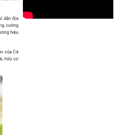
hỉ dẫn địa
ăng cường
hương hiệu
 mặn của Cà
i, hữu cơ