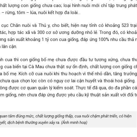
hất lượng con giống chưa cao; loại hình nuôi mới chỉ tập trung phát 
– rừng, tôm – lúa, nuôi kết hợp đa loài…
cục Chăn nuôi và Thú y, cho biết, hiện nay tỉnh có khoảng 523 trại
 tác, hợp tác xã và 300 cơ sở ương dưỡng nhỏ lẻ. Trong đó, có khoả
ng sản xuất khoảng 1 tỷ con cua giống, đáp ứng 100% nhu cầu thả n
 lân cận.
ành cua thì con giống bố mẹ chưa được đầu tư tương xứng, chưa th
ng cua biển tại Cà Mau chưa thật sự ổn định, chất lượng con giống 
a bố mẹ. Kích cỡ cua nuôi khi thu hoạch vì thế nhỏ dần, tăng trưởn
chưa qua chọn lọc còn có nguy cơ lai cận huyết và thoái hoá giống.
hông được cơ quan quản lý kiểm soát. Thực tế đã qua, do đa phần cá
tôm giống, nên chưa đáp ứng được yêu cầu kỹ thuật sản xuất với đối 
uan tâm đúng mức, chất lượng giống thấp, cua nuôi chậm phát triển, có hiện
yết, dịch bệnh thường xuyên xảy ra. (Ảnh minh hoạ)