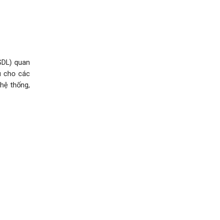
SDL) quan
ệu cho các
hệ thống,