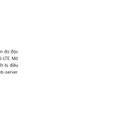
rạm đo độc
G-LTE. Mô
t bị điều
eb-server.