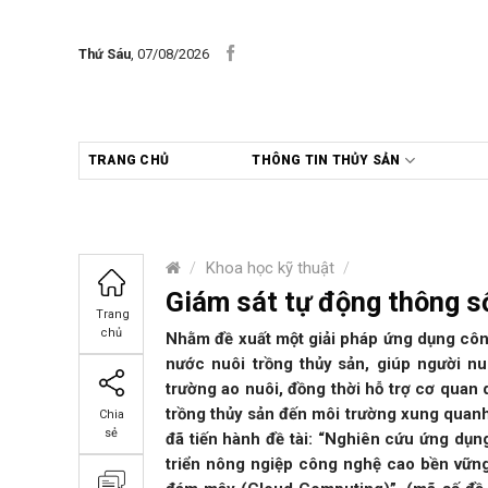
Skip
to
Thứ Sáu
, 07/08/2026
content
TRANG CHỦ
THÔNG TIN THỦY SẢN
/
Khoa học kỹ thuật
/
Giám sát tự động thông s
Trang
chủ
Nhằm đề xuất một giải pháp ứng dụng công
nước nuôi trồng thủy sản, giúp người n
trường ao nuôi, đồng thời hỗ trợ cơ quan
trồng thủy sản đến môi trường xung qua
Chia
sẻ
đã tiến hành đề tài: “Nghiên cứu ứng dụn
triển nông ngiệp công nghệ cao bền vững 