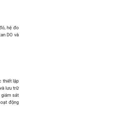
đó, hệ đo
 tan DO và
thiết lập
à lưu trữ
m giám sát
hoạt động