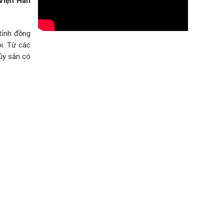
Viện Hàn
 tỉnh đồng
i. Từ các
hủy sản có