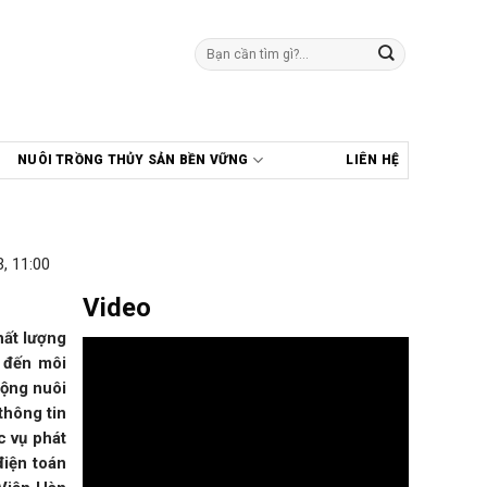
Tìm
kiếm:
NUÔI TRỒNG THỦY SẢN BỀN VỮNG
LIÊN HỆ
, 11:00
Video
hất lượng
 đến môi
động nuôi
thông tin
c vụ phát
điện toán