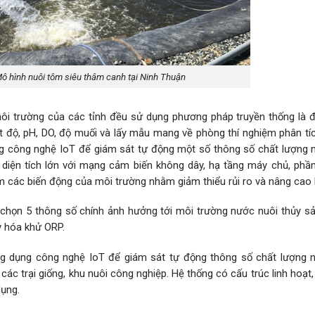
Mô hình nuôi tôm siêu thâm canh tại Ninh Thuận
môi trường của các tỉnh đều sử dụng phương pháp truyền thống là đ
 độ, pH, DO, độ muối và lấy mẫu mang về phòng thí nghiệm phân tíc
ng công nghệ IoT để giám sát tự động một số thông số chất lượng 
i diện tích lớn với mạng cảm biến không dây, hạ tầng máy chủ, ph
ớm các biến động của môi trường nhằm giảm thiểu rủi ro và nâng cao 
chọn 5 thông số chính ảnh hưởng tới môi trường nước nuôi thủy sản
y hóa khử ORP.
g dụng công nghệ IoT để giám sát tự động thông số chất lượng 
 các trại giống, khu nuôi công nghiệp. Hệ thống có cấu trúc linh hoạt,
dụng.