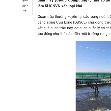
đám mây (Cloud Computing)”, (mã số đề 
lâm KHCNVN xếp loại khá.
Bình
luận
Quan trắc thường xuyên tại các vùng nuôi tr
bằng sông Cửu Long (ĐBSCL) chủ động theo 
kết quả quan trắc này, cơ quan quản lý có t
tác động như thế nào đến môi trường xung q