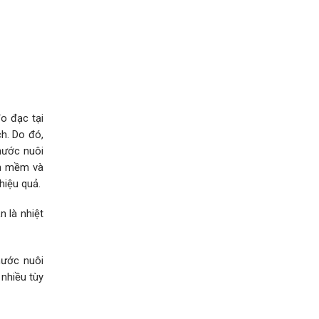
o đạc tại
h. Do đó,
nước nuôi
ần mềm và
hiệu quả.
 là nhiệt
nước nuôi
 nhiều tùy