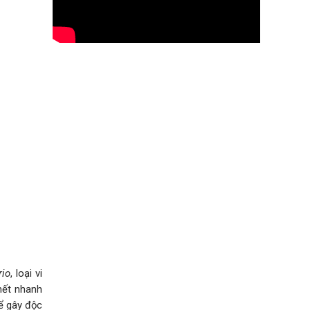
rio
, loại vi
hết nhanh
hể gây độc