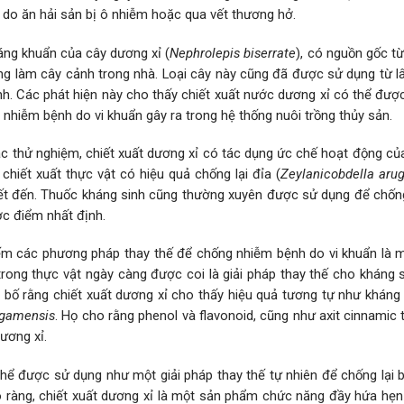
 do ăn hải sản bị ô nhiễm hoặc qua vết thương hở.
áng khuẩn của cây dương xỉ (
Nephrolepis biserrate
), có nguồn gốc t
g làm cây cảnh trong nhà. Loại cây này cũng đã được sử dụng từ lâ
nh. Các phát hiện này cho thấy chiết xuất nước dương xỉ có thể đượ
 nhiễm bệnh do vi khuẩn gây ra trong hệ thống nuôi trồng thủy sản.
ác thử nghiệm, chiết xuất dương xỉ có tác dụng ức chế hoạt động củ
 chiết xuất thực vật có hiệu quả chống lại đỉa (
Zeylanicobdella aru
iết đến. Thuốc kháng sinh cũng thường xuyên được sử dụng để chống
c điểm nhất định.
iếm các phương pháp thay thế để chống nhiễm bệnh do vi khuẩn là 
trong thực vật ngày càng được coi là giải pháp thay thế cho kháng 
 bố rằng chiết xuất dương xỉ cho thấy hiệu quả tương tự như kháng 
ugamensis
. Họ cho rằng phenol và flavonoid, cũng như axit cinnamic 
ương xỉ.
hể được sử dụng như một giải pháp thay thế tự nhiên để chống lại b
õ ràng, chiết xuất dương xỉ là một sản phẩm chức năng đầy hứa hẹn