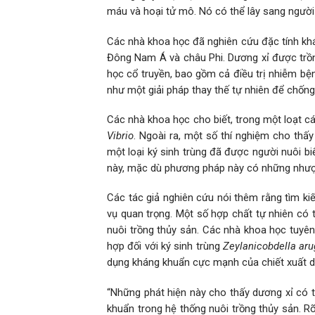
máu và hoại tử mô. Nó có thể lây sang người
Các nhà khoa học đã nghiên cứu đặc tính kh
Đông Nam Á và châu Phi. Dương xỉ được trồn
học cổ truyền, bao gồm cả điều trị nhiễm bệ
như một giải pháp thay thế tự nhiên để chống
Các nhà khoa học cho biết, trong một loạt c
Vibrio
. Ngoài ra, một số thí nghiệm cho thấy
một loại ký sinh trùng đã được người nuôi b
này, mặc dù phương pháp này có những nhượ
Các tác giả nghiên cứu nói thêm rằng tìm k
vụ quan trọng. Một số hợp chất tự nhiên có 
nuôi trồng thủy sản. Các nhà khoa học tuyên
hợp đối với ký sinh trùng
Zeylanicobdella ar
dụng kháng khuẩn cực mạnh của chiết xuất d
“Những phát hiện này cho thấy dương xỉ có t
khuẩn trong hệ thống nuôi trồng thủy sản. R