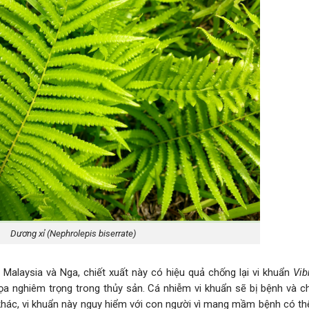
Dương xỉ (Nephrolepis biserrate)
alaysia và Nga, chiết xuất này có hiệu quả chống lại vi khuẩn
Vib
ọa nghiêm trọng trong thủy sản. Cá nhiễm vi khuẩn sẽ bị bệnh và c
t khác, vi khuẩn này nguy hiểm với con người vì mang mầm bệnh có t