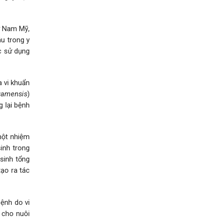
ừ Nam Mỹ,
u trong y
c sử dụng
a vi khuẩn
gamensis
)
 lại bệnh
một nhiệm
sinh trong
sinh tổng
tạo ra tác
ệnh do vi
 cho nuôi