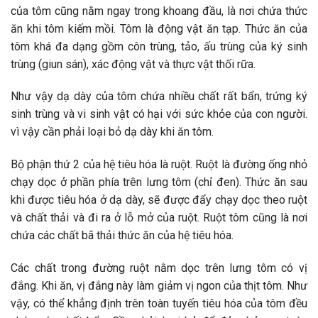
của tôm cũng nằm ngay trong khoang đầu, là nơi chứa thức
ăn khi tôm kiếm mồi. Tôm là động vật ăn tạp. Thức ăn của
tôm khá đa dạng gồm côn trùng, tảo, ấu trùng của ký sinh
trùng (giun sán), xác động vật và thực vật thối rữa.
Như vậy dạ dày của tôm chứa nhiều chất rất bẩn, trứng ký
sinh trùng và vi sinh vật có hại với sức khỏe của con người.
vì vậy cần phải loại bỏ dạ dày khi ăn tôm.
Bộ phận thứ 2 của hệ tiêu hóa là ruột. Ruột là đường ống nhỏ
chạy dọc ở phần phía trên lưng tôm (chỉ đen). Thức ăn sau
khi được tiêu hóa ở dạ dày, sẽ được đẩy chạy dọc theo ruột
và chất thải và đi ra ở lỗ mở của ruột. Ruột tôm cũng là nơi
chứa các chất bã thải thức ăn của hệ tiêu hóa.
Các chất trong đường ruột nằm dọc trên lưng tôm có vị
đắng. Khi ăn, vị đắng này làm giảm vị ngon của thịt tôm. Như
vậy, có thể khẳng định trên toàn tuyến tiêu hóa của tôm đều