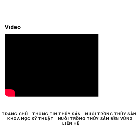
Video
TRANG CHỦ
THÔNG TIN THỦY SẢN
NUÔI TRỒNG THỦY SẢN
KHOA HỌC KỸ THUẬT
NUÔI TRỒNG THỦY SẢN BỀN VỮNG
LIÊN HỆ