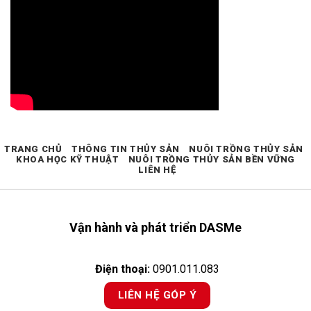
TRANG CHỦ
THÔNG TIN THỦY SẢN
NUÔI TRỒNG THỦY SẢN
KHOA HỌC KỸ THUẬT
NUÔI TRỒNG THỦY SẢN BỀN VỮNG
LIÊN HỆ
Vận hành và phát triển DASMe
Điện thoại:
0901.011.083
LIÊN HỆ GÓP Ý