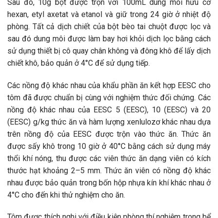
Sau đó, 10g bột được trộn với 100mL dung môi hữu cơ
hexan, etyl axetat và etanol và giữ trong 24 giờ ở nhiệt độ
phòng. Tất cả dịch chiết của bột bèo tai chuột được lọc và
sau đó dung môi được làm bay hơi khỏi dịch lọc bằng cách
sử dụng thiết bị cô quay chân không và đông khô để lấy dịch
chiết khô, bảo quản ở 4°C để sử dụng tiếp.
Các nồng độ khác nhau của khẩu phần ăn kết hợp EESC cho
tôm đã được chuẩn bị cùng với nghiệm thức đối chứng. Các
nồng độ khác nhau của EESC 5 (EESC), 10 (EESC) và 20
(EESC) g/kg thức ăn và hàm lượng xenlulozơ khác nhau dựa
trên nồng độ của EESC được trộn vào thức ăn. Thức ăn
được sấy khô trong 10 giờ ở 40°C bằng cách sử dụng máy
thổi khí nóng, thu được các viên thức ăn dạng viên có kích
thước hạt khoảng 2–5 mm. Thức ăn viên có nồng độ khác
nhau được bảo quản trong bốn hộp nhựa kín khí khác nhau ở
4°C cho đến khi thử nghiệm cho ăn.
Tôm được thích nghi với điều kiện phòng thí nghiệm trong bể