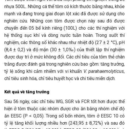
nhựa 500L. Những cá thể tôm có kích thước bằng nhau, khỏe
mạnh và đang trong giai đoạn lột xác đã được sử dụng cho
nghiên cứu. Những con tôm được chọn này sau đó được
chuyển đến 05 bể kính riêng (100L) cho các thí nghiệm với
hệ thống sục khí và dòng nước tuần hoàn. Trong suốt thí
nghiệm, các thông số khác nhau như nhiệt độ (27 ± 2 °C), pH
(8,4 ± 0,2) và độ mặn (30 ± 1,0‰) của thiết lập thí nghiệm
được duy trì ở mức không đổi. Các chỉ tiêu của tôm thẻ chân
trắng được đánh giá trong nghiên cứu bao gồm: tăng trưởng,
tỷ lệ sống khi cảm nhiễm với vi khuẩn
V. parahaemolyticus
,
chỉ tiêu sinh hóa, chỉ tiêu huyết học và chi tiêu miễn dịch.
Kết quả về tăng trưởng
Sau 56 ngày, các chỉ tiêu WG, SGR và FCR tốt hơn được thể
hiện ở tôm thuộc các nhóm được cho ăn bằng nhóm chế độ
ăn EESC (P < 0,05). Trong số bốn nhóm, tôm ở EESC 10 có
tỷ lệ tăng khối lượng nhiều hơn (243,95 ± 8,72%) và sau đó