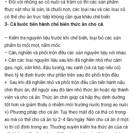
– Đối với những ao có nuôi cá trắm cỏ thì các sản phẩm
thực vật như lá sắn, lá chuối non, các loại rau và các loại cỏ
có thể cho ăn trực tiếp không cần qua khâu chế biến.
3- Cá bước tiến hành chế biến thức ăn cho cá.
– Kiểm tra nguyên liệu trước khi chế biến, loại bỏ các sản
phẩm bị mối mọt, nấm mốc.
– Cân, nghiền và phối trộn đều các sản nguyên liệu với nhau.
+ Cân các loại nguyên liệu sau khi đã nghiền nhỏ như cám
gạo, ngô, sắn khô, đậu tương, rau xanh (và cá tạp nếu có)
theo tỷ lệ định trước như phần trên sau đó phối trộn đều.
+ Sau khi đã nghiền nhỏ và phối trộn đều cần tiến hành nấu
chín thức ăn, để nguội sau đó làm nhỏ thức ăn hoặc ép thành
viên và cho cá ăn. Thức ăn chín giúp cá hấp thụ dinh dưỡng
tốt hơn và giảm thiểu ô nhiễm môi trường nước trong ao nuôi.
+) Phương pháp cho cá ăn: Tuỳ theo mật độ cá thả có trong
ao mà có thể cho cá ăn từ 2-4 lần/ngày. Nên cho cá ăn ở một
vị trí cố định trong ao. Thường xuyên kiểm tra thức ăn của cá