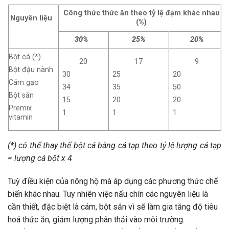
Công thức thức ăn theo tỷ lệ đạm khác nhau
Nguyên liệu
(%)
30%
25%
20%
Bột cá (*)
20
17
9
Bột đậu nành
30
25
20
Cám gạo
34
35
50
Bột sắn
15
20
20
Premix
1
1
1
vitamin
(*) có thể thay thế bột cá bằng cá tạp theo tỷ lệ lượng cá tạp
= lượng cá bột x 4
Tuỳ điều kiện của nông hộ mà áp dụng các phương thức chế
biến khác nhau. Tuy nhiên việc nấu chín các nguyên liệu là
cần thiết, đặc biệt là cám, bột sắn vì sẽ làm gia tăng độ tiêu
hoá thức ăn, giảm lượng phân thải vào môi trường.