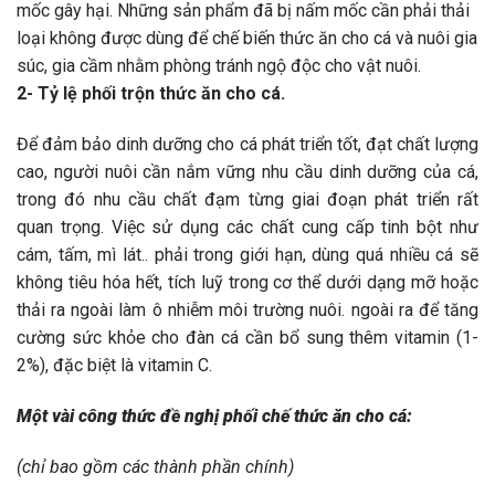
mốc gây hại. Những sản phẩm đã bị nấm mốc cần phải thải
loại không được dùng để chế biến thức ăn cho cá và nuôi gia
súc, gia cầm nhằm phòng tránh ngộ độc cho vật nuôi.
2- Tỷ lệ phối trộn thức ăn cho cá.
Để đảm bảo dinh dưỡng cho cá phát triển tốt, đạt chất lượng
cao, người nuôi cần nắm vững nhu cầu dinh dưỡng của cá,
trong đó nhu cầu chất đạm từng giai đoạn phát triển rất
quan trọng. Việc sử dụng các chất cung cấp tinh bột như
cám, tấm, mì lát.. phải trong giới hạn, dùng quá nhiều cá sẽ
không tiêu hóa hết, tích luỹ trong cơ thể dưới dạng mỡ hoặc
thải ra ngoài làm ô nhiễm môi trường nuôi. ngoài ra để tăng
cường sức khỏe cho đàn cá cần bổ sung thêm vitamin (1-
2%), đặc biệt là vitamin C.
Một vài công thức đề nghị phối chế thức ăn cho cá:
(chỉ bao gồm
cá
c thành phần chính)