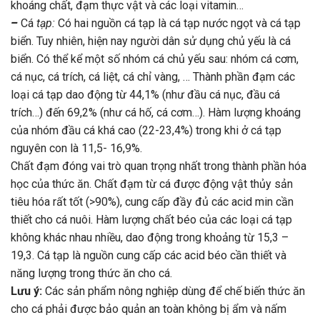
khoáng chất, đạm thực vật và các loại vitamin…
–
Cá
tạp
:
Có hai nguồn cá tạp là cá tạp nước ngọt và cá tạp
biển. Tuy nhiên, hiện nay người dân sử dụng chủ yếu là cá
biển. Có thể kể một số nhóm cá chủ yếu sau: nhóm cá cơm,
cá nục, cá trích, cá liệt, cá chỉ vàng, … Thành phần đạm các
loại cá tạp dao động từ 44,1% (như đầu cá nục, đầu cá
trích…) đến 69,2% (như cá hố, cá cơm…). Hàm lượng khoáng
của nhóm đầu cá khá cao (22-23,4%) trong khi ở cá tạp
nguyên con là 11,5- 16,9%.
Chất đạm đóng vai trò quan trọng nhất trong thành phần hóa
học của thức ăn. Chất đạm từ cá được động vật thủy sản
tiêu hóa rất tốt (>90%), cung cấp đầy đủ các acid min cần
thiết cho cá nuôi. Hàm lượng chất béo của các loại cá tạp
không khác nhau nhiều, dao động trong khoảng từ 15,3 –
19,3. Cá tạp là nguồn cung cấp các acid béo cần thiết và
năng lượng trong thức ăn cho cá.
Lưu ý:
Các sản phẩm nông nghiệp dùng để chế biến thức ăn
cho cá phải được bảo quản an toàn không bị ẩm và nấm