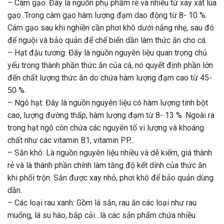
– Cám gạo: Đây là nguồn phụ phẩm rẻ và nhiều từ xay xát lúa
gạo. Trong cám gạo hàm lượng đạm dao động từ 8- 10 %.
Cám gạo sau khi nghiền cần phơi khô dưới nắng nhẹ, sau đó
để nguội và bảo quản để chế biến dần làm thức ăn cho cá.
– Hạt đậu tương: Đây là nguồn nguyên liệu quan trọng chủ
yếu trong thành phần thức ăn của cá, nó quyết định phần lớn
đến chất lượng thức ăn do chứa hàm lượng đạm cao từ 45-
50 %.
– Ngô hạt: Đây là nguồn nguyên liệu có hàm lượng tinh bột
cao, lượng đường thấp, hàm lượng đạm từ 8- 13 %. Ngoài ra
trong hạt ngô còn chứa các nguyên tố vi lượng và khoáng
chất như các vitamin B1, vitamin PP…
– Sắn khô: Là nguồn nguyên liệu nhiều và dễ kiếm, giá thành
rẻ và là thành phần chính làm tăng độ kết dính của thức ăn
khi phối trộn. Sắn được xay nhỏ, phơi khô để bảo quản dùng
dần.
– Các loại rau xanh: Gồm lá sắn, rau ăn các loại như rau
muống, lá su hào, bắp cải…là các sản phẩm chứa nhiều