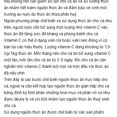
nếu không hết cần giảm số lần cho cá ăn và số lượng thức
ăn nhằm tiết kiệm nguồn thức ăn và đảm bảo vệ sinh môi
trường ao nuôi do thức ăn thừa phân huỷ.
Ngoài phương pháp chế biến và sử dụng thức ăn cho cá như
trên, người nuôi cần bổ sung một lượng nhỏ vitamin C vào
thức ăn để tăng sức đề kháng và phòng bệnh cho cá.
Vitamin C có thể ở dạng viên rời hoặc viên nén đóng vỉ có
bán tại các hiệu thuốc. Lượng vitamin C dùng khoảng từ 1,5-
2g/1kg thức ăn. Mỗi tháng nên cho cá ăn bổ xung vitamin C
một lần, mỗi lần cho cá ăn từ 3-5 ngày. Khi cho cá ăn cần
nghiền nhỏ vitamin C thành bột mịn và trộn đều với thức ăn
đã nấu chín.
Trên đây là các bước chế biến nguồn thức ăn trực tiếp cho
cá, ngoài ra cần kết hợp tạo nguồn thức ăn gián tiếp cho cá
bằng định kỳ bón phân chuồng hoai mục và phân vô cơ như
đạm, lân,ka ly và vôi bột nhằm tạo nguồn thức ăn thuỷ sinh
cho cá.
Sử dụng nguồn thức ăn được chế biến từ các sản phẩm