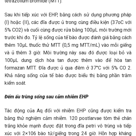
tetrazolium bromide (MTT).
Sau khi tiếp xúc với EHP, bằng cách sử dụng phương pháp
(I) hoặc (II), các đĩa được ủ trong cùng điều kiện (37oC với
5% CO2) và cuối cùng được rửa bằng 100µL môi trường mới
trước khi đo. Tỷ lệ sống của tế bào được đánh giá bằng cách
thêm 10µL thuốc thử MTT (0,5 mg MTT/mL) vào mỗi giếng
và ủ thêm 3 giờ. Môi trường này sau đó được loại bỏ và
100µL dung dịch hòa tan được thêm vào để hòa tan
formazan MTT. Đĩa được ủ qua đêm ở 37°C với 5% CO 2.
Khả năng sống của tế bào được biểu thị bằng phần trăm
kiểm soát.
Đếm ấu trùng sống sau cảm nhiễm EHP
Tác động của Aq đối với nhiễm EHP cũng được kiểm tra
bằng thử nghiệm cảm nhiễm. 120 postlarvae tôm thẻ chân
trắng khỏe mạnh được đặt trong đĩa petri vô trùng và tiếp
xúc với 2×106 bào tử/giếng trong 24 giờ. Hỗn hợp kháng