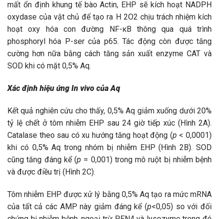
mất ổn định khung tế bào Actin, EHP sẽ kích hoạt NADPH
oxydase của vật chủ để tạo ra H 2O2 chịu trách nhiệm kích
hoạt oxy hóa con đường NF-κB thông qua quá trình
phosphoryl hóa P-ser của p65. Tác động còn được tăng
cường hơn nữa bằng cách tăng sản xuất enzyme CAT và
SOD khi có mặt 0,5% Aq.
Xác định hiệu ứng In vivo của Aq
Kết quả nghiên cứu cho thấy, 0,5% Aq giảm xuống dưới 20%
tỷ lệ chết ở tôm nhiễm EHP sau 24 giờ tiếp xúc (Hình 2A).
Catalase theo sau có xu hướng tăng hoạt động (
p
< 0,0001)
khi có 0,5% Aq trong nhóm bị nhiễm EHP (Hình 2B). SOD
cũng tăng đáng kể (
p
= 0,001) trong mô ruột bị nhiễm bệnh
và được điều trị (Hình 2C).
Tôm nhiễm EHP được xử lý bằng 0,5% Aq tạo ra mức mRNA
của tất cả các AMP này giảm đáng kể (
p
<0,05) so với đối
chứng bị nhiễm bệnh, ngoại trừ PEN4 và lysozyme trong đó