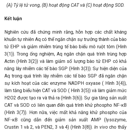
(A) Tỷ lệ tử vong, (B) hoạt động CAT và (C) hoạt động SOD.
Kết luận
Nghiên cứu đã chứng minh rằng, hỗn hợp các chất kháng
khuẩn tự nhiên Aq có thể ngăn chặn sự trưởng thành của bào
tử EHP và giảm nhiễm trùng tế bào biểu mô ruột tôm (Hình
3(1)). Trong ống nghiệm, Aq ngăn chặn quá trình trùng hợp
Actin (Hình 3(2)) và làm giảm số lượng bào tử EHP có khả
năng lây nhiễm các tế bào SGP (Hình 3(3)). Sự hiện diện của
Aq trong quá trình lây nhiễm các tế bào SGP đã ngăn chặn
sự kích hoạt của các enzyme NADPH oxyase ( Hình 3(4)),
làm tăng biểu hiện CAT và SOD ( Hình 3(5)) và làm giảm mức
H2O2 được tạo ra và thả ra (Hình 3(6)). Sự gia tăng sản xuất
CAT và SOD có liên quan đến quá trình khử phospho NF-κB
(Hình 3(7)). Hơn nữa, việc mất khả năng khử phospho của
NF-κB cũng dẫn đến giảm sản xuất AMP (lysozyme,
Crustin 1 và 2, và PEN2, 3 và 4) (Hình 3(8)).
In vivo
cho thấy