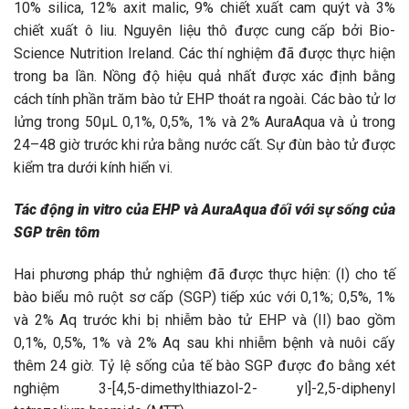
10% silica, 12% axit malic, 9% chiết xuất cam quýt và 3%
chiết xuất ô liu. Nguyên liệu thô được cung cấp bởi Bio-
Science Nutrition Ireland. Các thí nghiệm đã được thực hiện
trong ba lần. Nồng độ hiệu quả nhất được xác định bằng
cách tính phần trăm bào tử EHP thoát ra ngoài. Các bào tử lơ
lửng trong 50μL 0,1%, 0,5%, 1% và 2% AuraAqua và ủ trong
24–48 giờ trước khi rửa bằng nước cất. Sự đùn bào tử được
kiểm tra dưới kính hiển vi.
Tác động in vitro của EHP và AuraAqua đối với sự sống của
SGP trên tôm
Hai phương pháp thử nghiệm đã được thực hiện: (I) cho tế
bào biểu mô ruột sơ cấp (SGP) tiếp xúc với 0,1%; 0,5%, 1%
và 2% Aq trước khi bị nhiễm bào tử EHP và (II) bao gồm
0,1%, 0,5%, 1% và 2% Aq sau khi nhiễm bệnh và nuôi cấy
thêm 24 giờ. Tỷ lệ sống của tế bào SGP được đo bằng xét
nghiệm 3-[4,5-dimethylthiazol-2- yl]-2,5-diphenyl