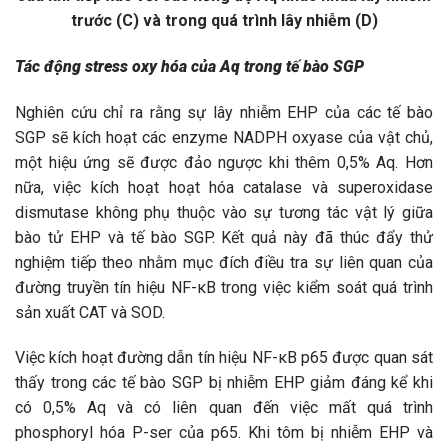
trước (C) và trong quá trình lây nhiễm (D)
Tác động stress oxy hóa của Aq trong tế bào SGP
Nghiên cứu chỉ ra rằng sự lây nhiễm EHP của các tế bào
SGP sẽ kích hoạt các enzyme NADPH oxyase của vật chủ,
một hiệu ứng sẽ được đảo ngược khi thêm 0,5% Aq. Hơn
nữa, việc kích hoạt hoạt hóa catalase và superoxidase
dismutase không phụ thuộc vào sự tương tác vật lý giữa
bào tử EHP và tế bào SGP. Kết quả này đã thúc đẩy thử
nghiệm tiếp theo nhằm mục đích điều tra sự liên quan của
đường truyền tín hiệu NF-κB trong việc kiểm soát quá trình
sản xuất CAT và SOD.
Việc kích hoạt đường dẫn tín hiệu NF-κB p65 được quan sát
thấy trong các tế bào SGP bị nhiễm EHP giảm đáng kể khi
có 0,5% Aq và có liên quan đến việc mất quá trình
phosphoryl hóa P-ser của p65. Khi tôm bị nhiễm EHP và