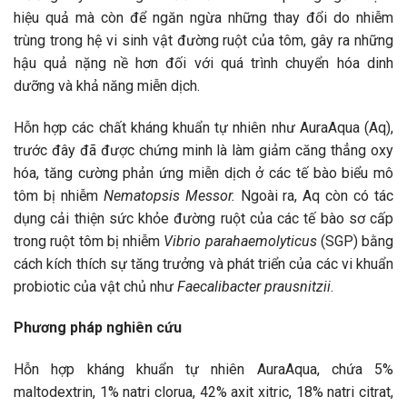
hiệu quả mà còn để ngăn ngừa những thay đổi do nhiễm
trùng trong hệ vi sinh vật đường ruột của tôm, gây ra những
hậu quả nặng nề hơn đối với quá trình chuyển hóa dinh
dưỡng và khả năng miễn dịch.
Hỗn hợp các chất kháng khuẩn tự nhiên như AuraAqua (Aq),
trước đây đã được chứng minh là làm giảm căng thẳng oxy
hóa, tăng cường phản ứng miễn dịch ở các tế bào biểu mô
tôm bị nhiễm
Nematopsis Messor.
Ngoài ra, Aq còn có tác
dụng cải thiện sức khỏe đường ruột của các tế bào sơ cấp
trong ruột tôm bị nhiễm
Vibrio parahaemolyticus
(SGP) bằng
cách kích thích sự tăng trưởng và phát triển của các vi khuẩn
probiotic của vật chủ như
Faecalibacter prausnitzii
.
Phương pháp nghiên cứu
Hỗn hợp kháng khuẩn tự nhiên AuraAqua, chứa 5%
maltodextrin, 1% natri clorua, 42% axit xitric, 18% natri citrat,