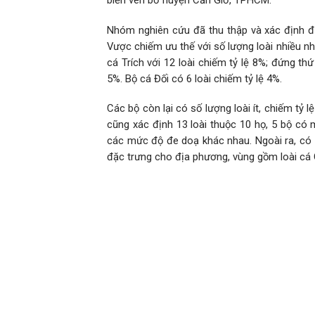
biển ven bờ huyện Cần Giờ, TPHCM.
Nhóm nghiên cứu đã thu thập và xác định đư
Vược chiếm ưu thế với số lượng loài nhiều nhấ
cá Trích với 12 loài chiếm tỷ lệ 8%; đứng thứ
5%. Bộ cá Đối có 6 loài chiếm tỷ lệ 4%.
Các bộ còn lại có số lượng loài ít, chiếm tỷ
cũng xác định 13 loài thuộc 10 họ, 5 bộ có 
các mức độ đe doạ khác nhau. Ngoài ra, có 3
đặc trưng cho địa phương, vùng gồm loài cá 