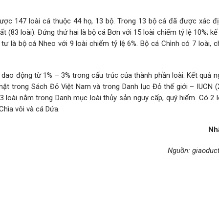
ợc 147 loài cá thuộc 44 họ, 13 bộ. Trong 13 bộ cá đã được xác đị
t (83 loài). Đứng thứ hai là bộ cá Bơn với 15 loài chiếm tỷ lệ 10%; kế
 tư là bộ cá Nheo với 9 loài chiếm tỷ lệ 6%. Bộ cá Chình có 7 loài, c
 lệ dao động từ 1% – 3% trong cấu trúc của thành phần loài. Kết quả 
mặt trong Sách Đỏ Việt Nam và trong Danh lục Đỏ thế giới – IUCN (2
 loài nằm trong Danh mục loài thủy sản nguy cấp, quý hiếm. Có 2 lo
Chìa vôi và cá Dứa.
Nh
Nguồn: giaoduct