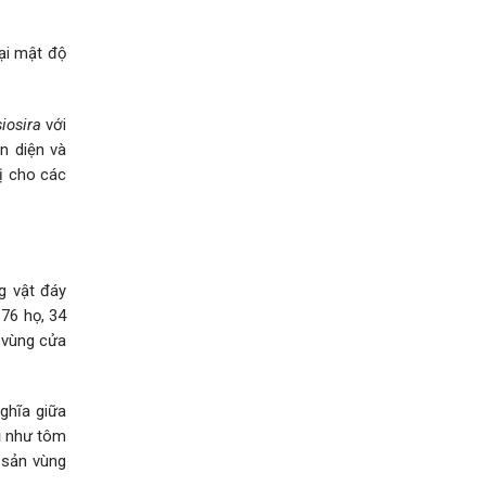
ại mật độ
iosira
với
ện diện và
rị cho các
g vật đáy
76 họ, 34
 vùng cửa
nghĩa giữa
dụ như tôm
y sản vùng