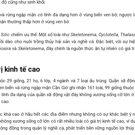
t độ cũng như sinh khối.
và rừng ngập mặn có tính đa dạng hơn ở vùng biển ven bờ; ngược l
mặn thường thấp hơn ở vùng ven bờ.
Silic
chiếm ưu thế. Một số loài như
Skeletonema, Cyclotella, Thalass
ồi dào cho nuôi trồng thủy hải sản và nghề cá. Đặc biệt, với sự hi
iosira
và
Skeletonema
, đây chính là nguồn thức ăn tự nhiên có giá t
rị kinh tế cao
c 29 giống, 21 họ, 6 lớp, 4 ngành và 7 loại ấu trùng. Quần xã độn
 biển và rừng ngập mặn Cần Giờ ghi nhận 161 loài, 99 giống thuộc 
n, tính đa dạng của quần xã động vật đáy không xương sống cỡ lớn ở
 cao.
 học khá cao ở hầu hết các địa điểm nhưng không có sự khác biệt ý 
hông xương sống cỡ lớn có rất nhiều loài có giá trị kinh tế cao, ví 
 cộng đồng trong quản lý nghề cá, phát triển bền vững nguồn lợi thủ