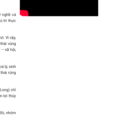
ý nghề cá
 trì thực
t. Vì vậy,
 thái vùng
 – xã hội,
á lý, sinh
 thái rừng
Long) chỉ
 lợi thủy
 đó, nhóm