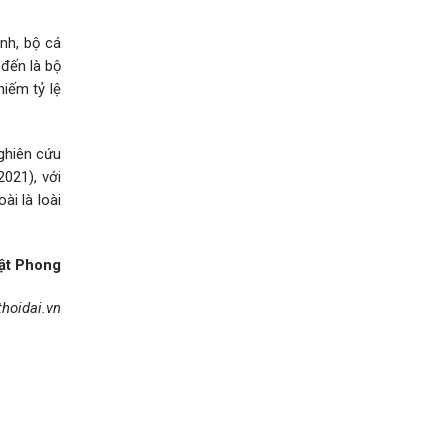
nh, bộ cá
 đến là bộ
hiếm tỷ lệ
nghiên cứu
021), với
ài là loài
ật Phong
hoidai.vn