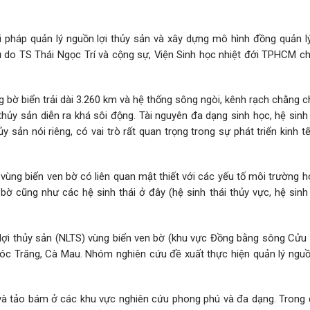
ải pháp quản lý nguồn lợi thủy sản và xây dựng mô hình đồng quản l
do TS Thái Ngọc Trí và cộng sự, Viện Sinh học nhiệt đới TPHCM chủ
bờ biển trải dài 3.260 km và hệ thống sông ngòi, kênh rạch chằng chị
thủy sản diễn ra khá sôi động. Tài nguyên đa dạng sinh học, hệ sinh
 sản nói riêng, có vai trò rất quan trọng trong sự phát triển kinh tế
 vùng biển ven bờ có liên quan mật thiết với các yếu tố môi trường ho
bờ cũng như các hệ sinh thái ở đây (hệ sinh thái thủy vực, hệ sinh
 lợi thủy sản (NLTS) vùng biển ven bờ (khu vực Đồng bằng sông Cửu 
Sóc Trăng, Cà Mau. Nhóm nghiên cứu đề xuất thực hiện quản lý nguồn
 và tảo bám ở các khu vực nghiên cứu phong phú và đa dạng. Trong