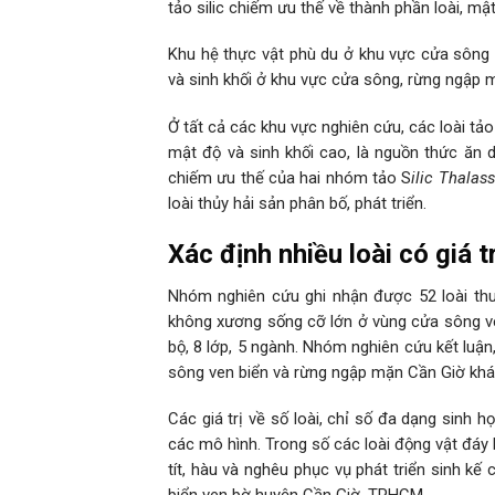
tảo silic chiếm ưu thế về thành phần loài, mậ
Khu hệ thực vật phù du ở khu vực cửa sông 
và sinh khối ở khu vực cửa sông, rừng ngập 
Ở tất cả các khu vực nghiên cứu, các loài tảo
mật độ và sinh khối cao, là nguồn thức ăn d
chiếm ưu thế của hai nhóm tảo S
ilic Thalass
loài thủy hải sản phân bố, phát triển.
Xác định nhiều loài có giá t
Nhóm nghiên cứu ghi nhận được 52 loài thuộ
không xương sống cỡ lớn ở vùng cửa sông ven
bộ, 8 lớp, 5 ngành. Nhóm nghiên cứu kết luậ
sông ven biển và rừng ngập mặn Cần Giờ khá
Các giá trị về số loài, chỉ số đa dạng sinh
các mô hình. Trong số các loài động vật đáy k
tít, hàu và nghêu phục vụ phát triển sinh kế