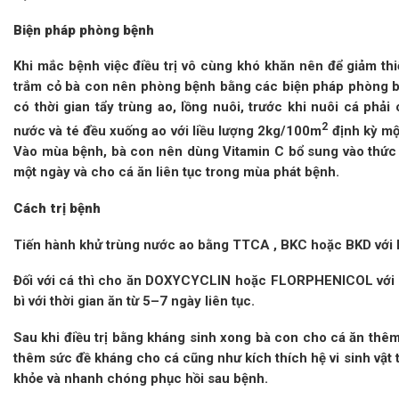
Biện pháp phòng bệnh
Khi mắc bệnh việc điều trị vô cùng khó khăn nên để giảm thiể
trắm cỏ bà con nên phòng bệnh bằng các biện pháp phòng b
có thời gian tẩy trùng ao, lồng nuôi, trước khi nuôi cá phải
2
nước và té đều xuống ao với liều lượng 2kg/100m
định kỳ một
Vào mùa bệnh, bà con nên dùng Vitamin C bổ sung vào thức 
một ngày và cho cá ăn liên tục trong mùa phát bệnh.
Cách trị bệnh
Tiến hành khử trùng nước ao bằng TTCA , BKC hoặc BKD với li
Đối với cá thì cho ăn DOXYCYCLIN hoặc FLORPHENICOL với li
bì với thời gian ăn từ 5–7 ngày liên tục.
Sau khi điều trị bằng kháng sinh xong bà con cho cá ăn thê
thêm sức đề kháng cho cá cũng như kích thích hệ vi sinh vật 
khỏe và nhanh chóng phục hồi sau bệnh.