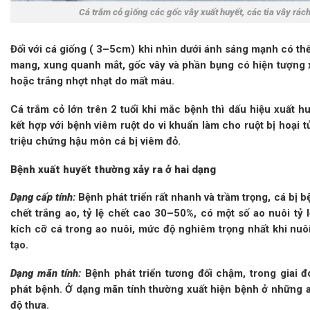
Cá trắm cỏ giống các gốc vây xuất huyết, các tia vây rách
Đối với cá giống ( 3–5cm) khi nhìn dưới ánh sáng mạnh có th
mang, xung quanh mắt, gốc vây và phần bụng có hiện tượng x
hoặc trắng nhợt nhạt do mất máu.
Cá trắm cỏ
lớn trên 2 tuổi khi mắc bệnh thì dấu hiệu xuất h
kết hợp với bệnh viêm ruột do vi khuẩn làm cho ruột bị hoại t
triệu chứng hậu môn cá bị viêm đỏ.
Bệnh xuất huyết thường xảy ra ở hai dạng
Dạng cấp tính:
Bệnh phát triển rất nhanh và trầm trọng, cá bị 
chết trắng ao, tỷ lệ chết cao 30–50%, có một số ao nuôi tỷ 
kích cỡ cá trong ao nuôi, mức độ nghiêm trọng nhất khi nuô
tạo.
Dạng mãn tính:
Bệnh phát triển tương đối chậm, trong giai đ
phát bệnh. Ở dạng mãn tính thường xuất hiện bệnh ở những ao
độ thưa.