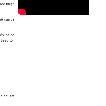
ốc nhiệt,
thể của cá
yển, cá có
thiểu tổn
o dõi sát