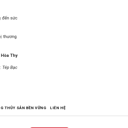
g đến sức
bị thương.
Hòa Thy
: Tép Bạc
NG THỦY SẢN BỀN VỮNG
LIÊN HỆ