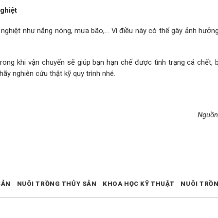
nghiệt
c nghiệt như nắng nóng, mưa bão,… Vì điều này có thể gây ảnh hưởn
trong khi vận chuyển sẽ giúp bạn hạn chế được tình trạng cá chết, 
hãy nghiên cứu thật kỹ quy trình nhé.
Nguồn
SẢN
NUÔI TRỒNG THỦY SẢN
KHOA HỌC KỸ THUẬT
NUÔI TRỒ