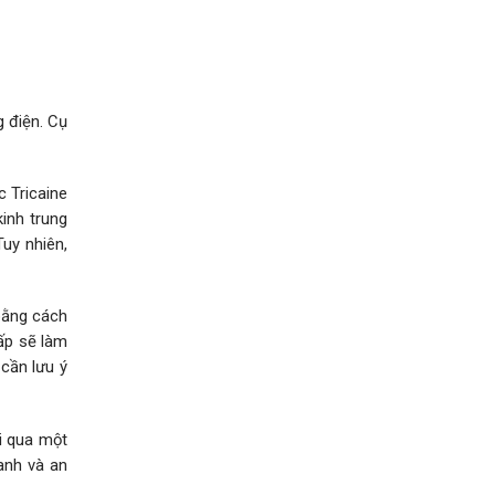
g điện. Cụ
 Tricaine
inh trung
uy nhiên,
bằng cách
hấp sẽ làm
cần lưu ý
i qua một
hanh và an