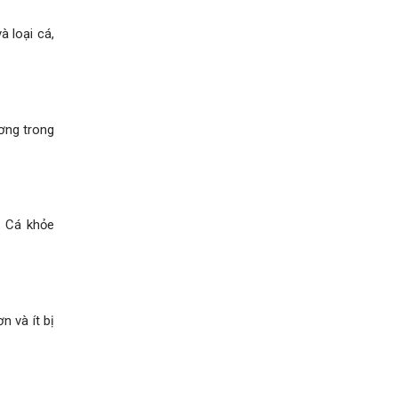
 loại cá,
ơng trong
. Cá khỏe
n và ít bị