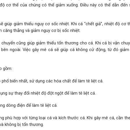
 độ cơ thể của chúng có thể giảm xuống. Điều này có thể dẫn đến s
ẽ giúp giảm thiểu nguy cơ sốc nhiệt. Khi cá “chết giả”, nhiệt độ cơ 
ảm căng thẳng và giảm nguy cơ bị sốc nhiệt.
ận chuyển cũng giúp giảm thiểu tổn thương cho cá. Khi cá bị vận chu
 bên ngoài. Việc gây mê cá sẽ giúp cá không cử động, từ đó giảm 
o gồm:
hổ biến nhất, sử dụng các hóa chất để làm tê liệt cá.
ng sự thay đổi nhiệt độ đột ngột để làm tê liệt cá.
g dòng điện để làm tê liệt cá.
 phù hợp với từng loại cá và kích thước cá. Khi gây mê cá, cần the
à không bị tổn thương.