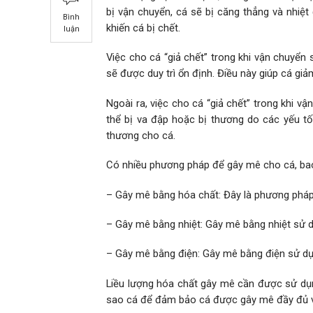
bị vận chuyển, cá sẽ bị căng thẳng và nhiệt
Bình
khiến cá bị chết.
luận
Việc cho cá “giả chết” trong khi vận chuyển s
sẽ được duy trì ổn định. Điều này giúp cá gi
Ngoài ra, việc cho cá “giả chết” trong khi v
thể bị va đập hoặc bị thương do các yếu tố
thương cho cá.
Có nhiều phương pháp để gây mê cho cá, ba
– Gây mê bằng hóa chất: Đây là phương pháp p
– Gây mê bằng nhiệt: Gây mê bằng nhiệt sử dụ
– Gây mê bằng điện: Gây mê bằng điện sử dụn
Liều lượng hóa chất gây mê cần được sử dụng
sao cá để đảm bảo cá được gây mê đầy đủ v