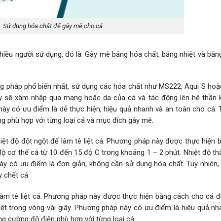
Sử dụng hóa chất để gây mê cho cá
hiều người sử dụng, đó là: Gây mê bằng hóa chất, bằng nhiệt và bằn
 pháp phổ biến nhất, sử dụng các hóa chất như MS222, Aqui S hoặc
ày sẽ xâm nhập qua mang hoặc da của cá và tác động lên hệ thần k
y có ưu điểm là dễ thực hiện, hiệu quả nhanh và an toàn cho cá. T
ợng phù hợp với từng loại cá và mục đích gây mê.
iệt độ đột ngột để làm tê liệt cá. Phương pháp này được thực hiện 
độ cơ thể cá từ 10 đến 15 độ C trong khoảng 1 – 2 phút. Nhiệt độ t
y có ưu điểm là đơn giản, không cần sử dụng hóa chất. Tuy nhiên, 
y chết cá.
àm tê liệt cá. Phương pháp này được thực hiện bằng cách cho cá đ
liệt trong vòng vài giây. Phương pháp này có ưu điểm là hiệu quả n
ng cường độ điện phù hợp với từng loại cá.