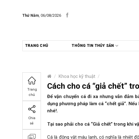
Skip
to
Thứ Năm
, 06/08/2026
content
TRANG CHỦ
THÔNG TIN THỦY SẢN
/
Khoa học kỹ thuật
/
Cách cho cá “giả chết” tr
Trang
chủ
Để vận chuyển cá đi xa nhưng vẫn đảm bả
dụng phương pháp làm cá “chết giả”. Nếu b
nhé!.
Chia
Tại sao phải cho cá “Giả chết” trong khi 
sẻ
Cá là động vật máu lạnh, có nghĩa là nhiệt 