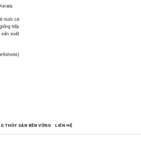
Kerala.
ẽ nuôi cá
giống tiếp
 sản xuất
efishsite)
NG THỦY SẢN BỀN VỮNG
LIÊN HỆ