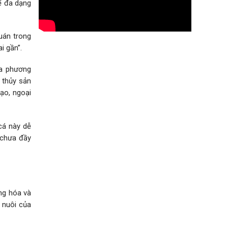
ể đa dạng
quán trong
i gần”.
ịa phương
 thủy sản
ạo, ngoại
 cá này dễ
 chưa đầy
ạng hóa và
 nuôi của