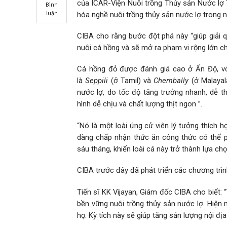
của ICAR-Viện Nuôi trồng Thủy sản Nước lợ 
Bình
hóa nghề nuôi trồng thủy sản nước lợ trong 
luận
CIBA cho rằng bước đột phá này “giúp giải qu
nuôi cá hồng và sẽ mở ra phạm vi rộng lớn ch
Cá hồng đỏ được đánh giá cao ở Ấn Độ, vớ
là
Seppili
(ở Tamil) và
Chembally
(ở Malayala
nước lợ, do tốc độ tăng trưởng nhanh, dễ th
hình dễ chịu và chất lượng thịt ngon ”.
“Nó là một loài ứng cử viên lý tưởng thích 
dàng chấp nhận thức ăn công thức có thể ph
sáu tháng, khiến loài cá này trở thành lựa ch
CIBA trước đây đã phát triển các chương trì
Tiến sĩ KK Vijayan, Giám đốc CIBA cho biết: 
bền vững nuôi trồng thủy sản nước lợ. Hiện 
họ. Kỳ tích này sẽ giúp tăng sản lượng nội đị