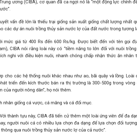
Trung ương (CIBA), cơ quan đã ca ngợi nó là “một động lực chính đ
nước”.
yết vấn đề lớn là thiếu trại giống sản xuất giống chất lượng nhất 
o các dự án nuôi trồng thủy sản nước lợ của đất nước trong tương la
i mức giá từ 400 Rs đến 600 Rs/kg. Được biết đến với tên gọi đ
m), CIBA nói rằng loài này có “tiềm năng to lớn đối với nuôi trồng
ích nghi với điều kiện nuôi, nhanh chóng chấp nhận thức ăn nhân t
hợp cho các hệ thống nuôi khác nhau như ao, bãi quây và lồng. Loài
át triển đến kích thước bán ra thị trường là 300-500g trong vòng
ọn của người nông dân”, họ nói thêm.
nh nhân giống cá vược, cá măng và cá đối mục.
“Với thành tựu này, CIBA đã tiến cử thêm một loài ứng viên để đa d
nay, người nuôi cá có nhiều lựa chọn đa dạng để lựa chọn đối tượng
a thông qua nuôi trồng thủy sản nước lợ của cả nước”.