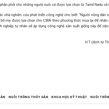
 phân phối cho những người nuôi cá được lựa chọn từ Tamil Nadu và 
c nhà nghiên cứu phát triển công nghệ cho biết: “Người nông dân s
i cá bố mẹ được lựa chọn cho CIBA theo phương thức mua lại để nhân 
nh nghiệp tư nhân sẽ áp dụng công nghệ sản xuất giống này để việc
H.T (dịch từ Th
SẢN
NUÔI TRỒNG THỦY SẢN
KHOA HỌC KỸ THUẬT
NUÔI TRỒ