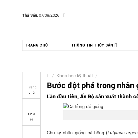
Skip
to
Thứ Sáu
, 07/08/2026
content
TRANG CHỦ
THÔNG TIN THỦY SẢN
/
Khoa học kỹ thuật
/
Bước đột phá trong nhân 
Trang
chủ
Lần đầu tiên, Ấn Độ sản xuất thành 
Chia
sẻ
Chu kỳ nhân giống cá hồng (
Lutjanus arge