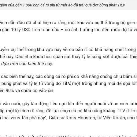
ien của gần 1.000 con cá rô phi từ một ao đã trải qua đợt bùng phát TiLV
ish dẫn đầu đã phát hiện ra rằng một khu vực cụ thể trong bộ gien 
 giá gần 10 tỷ USD trên toàn cầu – có ảnh hưởng lớn đến mức độ tử 
truyền cụ thể trong khu vực này về cơ bản ít có khả năng chết tron
thể này. Các nhà khoa học quan sát thấy tỷ lệ sống sót được cải th
 dựa trên các biến thể này,
 các biến thể này, các dòng cá rô phi có khả năng chống chịu bẩm s
 bùng phát và tỷ lệ tử vong do TiLV, một trong những mối đe dọa lớ
 đến 90% và chưa có vắc-xin.
i vằn nuôi, gây tác động tiêu cực lớn đến người nuôi và an ninh lư
ấp một lộ trình rõ ràng để lựa chọn cá có khả năng kháng TiLV di t
ới loại virus tàn phá này”, Giáo sư Ross Houston, từ Viện Roslin, cho 