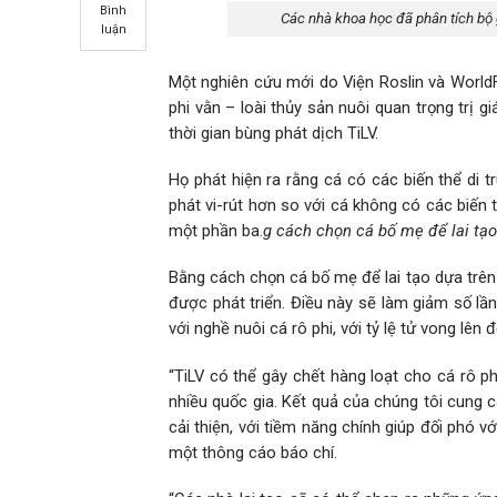
Bình
Các nhà khoa học đã phân tích bộ g
luận
Một nghiên cứu mới do Viện Roslin và WorldF
phi vằn – loài thủy sản nuôi quan trọng trị
thời gian bùng phát dịch TiLV.
Họ phát hiện ra rằng cá có các biến thể di 
phát vi-rút hơn so với cá không có các biến 
một phần ba.
g cách chọn cá bố mẹ để lai tạo
Bằng cách chọn cá bố mẹ để lai tạo dựa trên
được phát triển. Điều này sẽ làm giảm số lần
với nghề nuôi cá rô phi, với tỷ lệ tử vong lên
“TiLV có thể gây chết hàng loạt cho cá rô ph
nhiều quốc gia. Kết quả của chúng tôi cung c
cải thiện, với tiềm năng chính giúp đối phó v
một thông cáo báo chí.