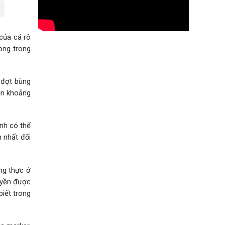
của cá rô
vong trong
g đợt bùng
iện khoảng
inh có thể
n nhất đối
ơng thực ở
ruyền được
biết trong