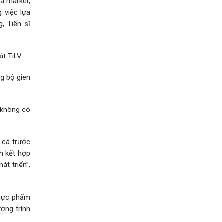
ủa marker,
 việc lựa
, Tiến sĩ
t TiLV.
g bộ gien
á không có
g cá trước
ch kết hợp
t triển”,
Thực phẩm
ơng trình