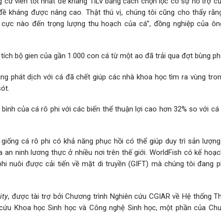
g cử viên tốt nhất để kháng TiLV bằng cách chọn lọc có sự hỗ trợ c
đề kháng được nâng cao. Thật thú vị, chúng tôi cũng cho thấy rằng
 cực nào đến trọng lượng thu hoạch của cá”, đồng nghiệp của ông
ích bộ gien của gần 1.000 con cá từ một ao đã trải qua đợt bùng phá
g phát dịch với cá đã chết giúp các nhà khoa học tìm ra vùng tron
ót.
 bình của cá rô phi với các biến thể thuận lợi cao hơn 32% so với c
a giống cá rô phi có khả năng phục hồi có thể giúp duy trì sản lượn
 an ninh lương thực ở nhiều nơi trên thế giới. WorldFish có kế hoạ
i nuôi được cải tiến về mặt di truyền (GIFT) mà chúng tôi đang phá
ity
, được tài trợ bởi Chương trình Nghiên cứu CGIAR về Hệ thống 
 cứu Khoa học Sinh học và Công nghệ Sinh học, một phần của Chư