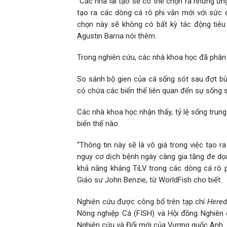
“Các nhà lai tạo sẽ có thể chọn ra những ứn
tạo ra các dòng cá rô phi vằn mới với sức 
chọn này sẽ không có bất kỳ tác động tiêu
Agustin Barria nói thêm.
Trong nghiên cứu, các nhà khoa học đã phân t
So sánh bộ gien của cá sống sót sau đợt bùn
có chứa các biến thể liên quan đến sự sống s
Các nhà khoa học nhận thấy, tỷ lệ sống trung
biến thể nào.
“Thông tin này sẽ là vô giá trong việc tạo r
nguy cơ dịch bệnh ngày càng gia tăng đe dọa
khả năng kháng TiLV trong các dòng cá rô ph
Giáo sư John Benzie, từ WorldFish cho biết.
Nghiên cứu được công bố trên tạp chí
Hered
Nông nghiệp Cá (FISH) và Hội đồng Nghiên
Nghiên cứu và Đổi mới của Vương quốc Anh.