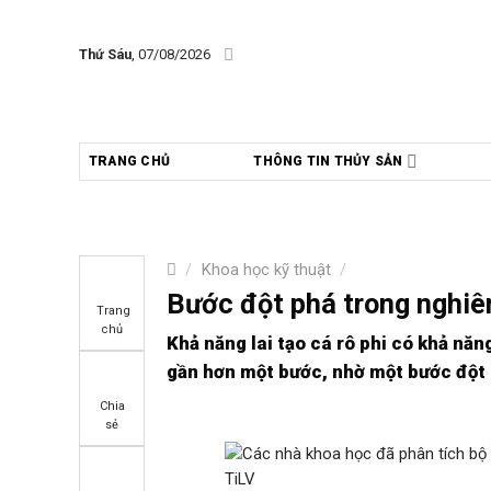
Skip
to
Thứ Sáu
, 07/08/2026
content
TRANG CHỦ
THÔNG TIN THỦY SẢN
/
Khoa học kỹ thuật
/
Bước đột phá trong nghiên
Trang
chủ
Khả năng lai tạo cá rô phi có khả năn
gần hơn một bước, nhờ một bước đột 
Chia
sẻ