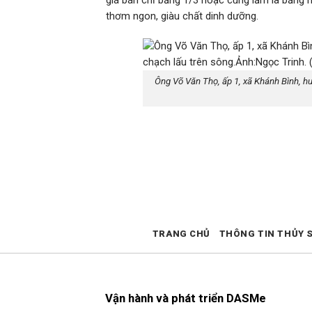
giá bán chỉ bằng 1/3 hoặc cùng lắm là bằng 
thơm ngon, giàu chất dinh dưỡng.
Ông Võ Văn Thọ, ấp 1, xã Khánh Bình, h
TRANG CHỦ
THÔNG TIN THỦY 
Vận hành và phát triển DASMe