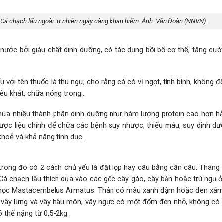
. Cá chạch lấu ngoài tự nhiên ngày càng khan hiếm. Ảnh: Văn Đoàn (NNVN).
ước bởi giàu chất dinh dưỡng, có tác dụng bồi bổ cơ thể, tăng cườn
 với tên thuốc là thu ngư, cho rằng cá có vị ngọt, tính bình, không đ
tiêu khát, chữa nóng trong…
hứa nhiều thành phần dinh dưỡng như hàm lượng protein cao hơn hẳn
ợc liệu chính để chữa các bệnh suy nhược, thiếu máu, suy dinh dưỡ
khoẻ và khả năng tình dục…
 trong đó có 2 cách chủ yếu là đặt lọp hay câu bằng cần câu. Tháng
 Cá chạch lấu thích dựa vào các gốc cây gáo, cây bần hoặc trú ngụ 
 học Mastacembelus Armatus. Thân có màu xanh đậm hoặc đen xám
 vây lưng và vây hậu môn; vây ngực có một đốm đen nhỏ, không có 
ó thể nặng từ 0,5-2kg.