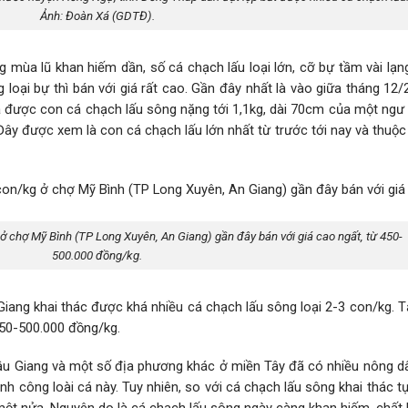
Ảnh: Đoàn Xá (GDTĐ).
mùa lũ khan hiếm dần, số cá chạch lấu loại lớn, cỡ bự tầm vài lạn
loại bự thì bán với giá rất cao. Gần đây nhất là vào giữa tháng 12
 được con cá chạch lấu sông nặng tới 1,1kg, dài 70cm của một ngư
y được xem là con cá chạch lấu lớn nhất từ trước tới nay và thuộc
 ở chợ Mỹ Bình (TP Long Xuyên, An Giang) gần đây bán với giá cao ngất, từ 450-
500.000 đồng/kg.
iang khai thác được khá nhiều cá chạch lấu sông loại 2-3 con/kg. T
450-500.000 đồng/kg.
ậu Giang và một số địa phương khác ở miền Tây đã có nhiều nông d
h công loài cá này. Tuy nhiên, so với cá chạch lấu sông khai thác tự