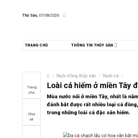
Skip
to
Thứ Sáu
, 07/08/2026
content
TRANG CHỦ
THÔNG TIN THỦY SẢN
/
Nuôi trồng thủy sản
/
Nuôi cá
/
Loài cá hiếm ở miền Tây 
Trang
chủ
Mùa nước nổi ở miền Tây, nhất là nă
đánh bắt được rất nhiều loại cá đồng
trong những loài cá đặc sản hiếm.
Chia
sẻ