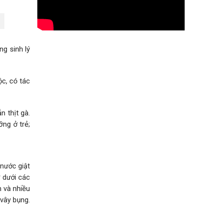
g sinh lý
ộc, có tác
 thịt gà.
ng ở trẻ;
 nước giật
ở dưới các
 và nhiều
vây bụng.