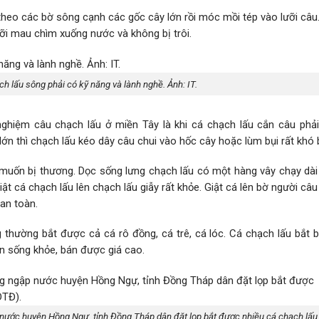
eo các bờ sông cạnh các gốc cây lớn rồi móc mồi tép vào lưỡi câu.
ỡi mau chìm xuống nước và không bị trôi.
h lấu sông phải có kỹ năng và lành nghề. Ảnh: IT.
nghiệm câu chạch lấu ở miền Tây là khi cá chạch lấu cắn câu phải
ớn thì chạch lấu kéo dây câu chui vào hốc cây hoặc lùm bụi rất khó 
muốn bị thương. Dọc sống lưng chạch lấu có một hàng vây chạy dài 
ật cá chạch lấu lên chạch lấu giẫy rất khỏe. Giật cá lên bờ người câ
an toàn.
g thường bắt được cả cá rô đồng, cá trê, cá lóc. Cá chạch lấu bắt 
òn sống khỏe, bán được giá cao.
nước huyện Hồng Ngự, tỉnh Đồng Tháp dân đặt lọp bắt được nhiều cá chạch lấu