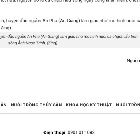
một nửa. Nguyên do là cá chạch lấu sông ngày càng khan hiếm, chất 
uyện đầu nguồn An Phú (An Giang) làm giàu nhờ mô hình nuôi cá chạch lấu trên
sông.Ảnh:Ngọc Trinh. (Zing).
Nguồn:
SẢN
NUÔI TRỒNG THỦY SẢN
KHOA HỌC KỸ THUẬT
NUÔI TRỒ
Điện thoại:
0901.011.083