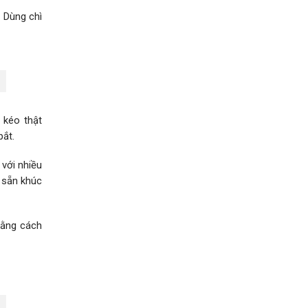
 Dùng chì
 kéo thật
bắt.
với nhiều
u sẵn khúc
bằng cách
.