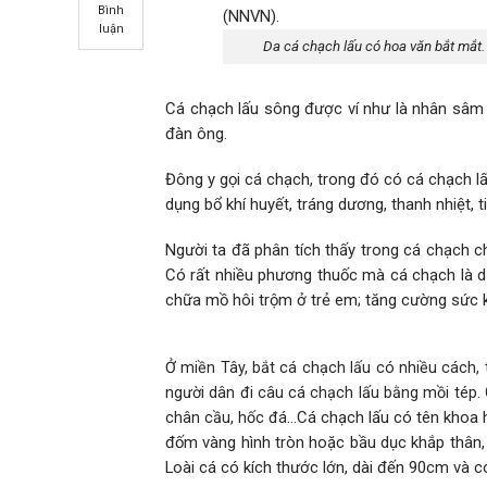
Bình
luận
Da cá chạch lấu có hoa văn bắt mắt
Cá chạch lấu sông được ví như là nhân sâm n
đàn ông.
Đông y gọi cá chạch, trong đó có cá chạch lấu
dụng bổ khí huyết, tráng dương, thanh nhiệt, 
Người ta đã phân tích thấy trong cá chạch c
Có rất nhiều phương thuốc mà cá chạch là dư
chữa mồ hôi trộm ở trẻ em; tăng cường sức 
Ở miền Tây, bắt cá chạch lấu có nhiều cách,
người dân đi câu cá chạch lấu bằng mồi tép.
Cá chạch lấu có tên khoa
chân cầu, hốc đá…
đốm vàng hình tròn hoặc bầu dục khắp thân,
Loài cá có kích thước lớn, dài đến 90cm và c