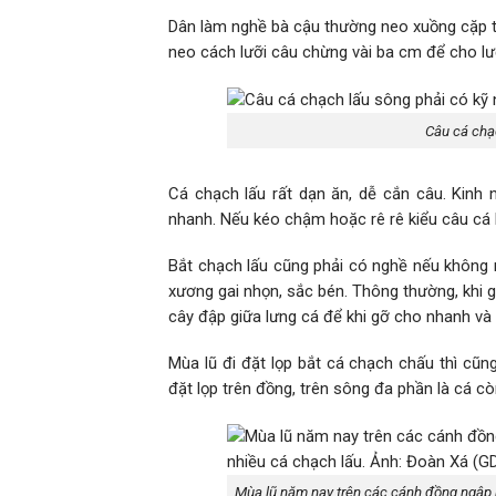
Dân làm nghề bà cậu thường neo xuồng cặp th
neo cách lưỡi câu chừng vài ba cm để cho lư
Câu cá chạc
Cá chạch lấu rất dạn ăn, dễ cắn câu. Kinh 
nhanh. Nếu kéo chậm hoặc rê rê kiểu câu cá l
Bắt chạch lấu cũng phải có nghề nếu không 
xương gai nhọn, sắc bén. Thông thường, khi gi
cây đập giữa lưng cá để khi gỡ cho nhanh và 
Mùa lũ đi đặt lọp bắt cá chạch chấu thì cũn
đặt lọp trên đồng, trên sông đa phần là cá c
Mùa lũ năm nay trên các cánh đồng ngập 