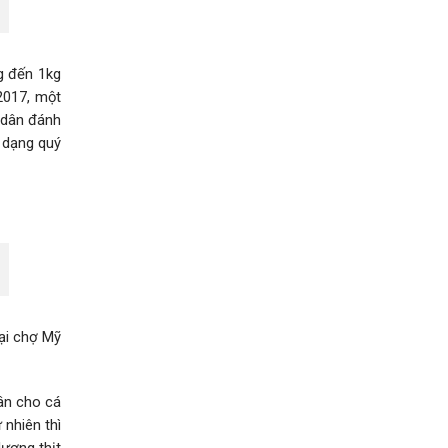
g đến 1kg
/2017, một
 dân đánh
 dạng quý
ại chợ Mỹ
ân cho cá
 nhiên thì