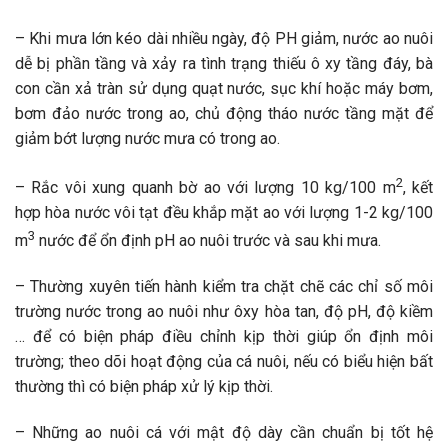
– Khi mưa lớn kéo dài nhiều ngày, độ PH giảm, nước ao nuôi
dễ bị phần tầng và xảy ra tình trạng thiếu ô xy tầng đáy, bà
con cần xả tràn sử dụng quạt nước, sục khí hoặc máy bơm,
bơm đảo nước trong ao, chủ động tháo nước tầng mặt để
giảm bớt lượng nước mưa có trong ao.
2
– Rắc vôi xung quanh bờ ao với lượng 10 kg/100 m
, kết
hợp hòa nước vôi tạt đều khắp mặt ao với lượng 1-2 kg/100
3
m
nước để ổn định pH ao nuôi trước và sau khi mưa.
– Thường xuyên tiến hành kiểm tra chặt chẽ các chỉ số môi
trường nước trong ao nuôi như ôxy hòa tan, độ pH, độ kiềm
… để có biện pháp điều chỉnh kịp thời giúp ổn định môi
trường; theo dõi hoạt động của cá nuôi, nếu có biểu hiện bất
thường thì có biện pháp xử lý kịp thời.
– Những ao nuôi cá với mật độ dày cần chuẩn bị tốt hệ