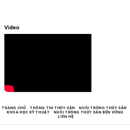
Video
TRANG CHỦ
THÔNG TIN THỦY SẢN
NUÔI TRỒNG THỦY SẢN
KHOA HỌC KỸ THUẬT
NUÔI TRỒNG THỦY SẢN BỀN VỮNG
LIÊN HỆ