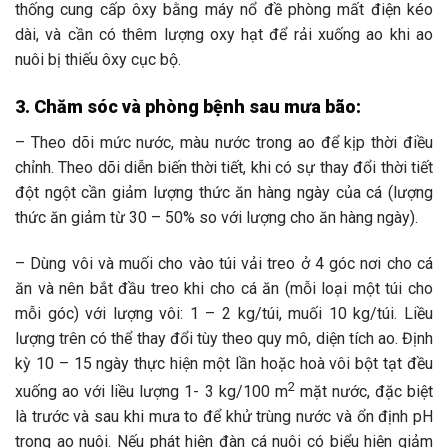
thống cung cấp ôxy bằng máy nổ đề phòng mất điện kéo
dài, và cần có thêm lượng oxy hạt để rải xuống ao khi ao
nuôi bị thiếu ôxy cục bộ.
3. Chăm sóc và phòng bệnh sau mưa bão:
– Theo dõi mức nước, màu nước trong ao để kịp thời điều
chỉnh. Theo dõi diễn biến thời tiết, khi có sự thay đổi thời tiết
đột ngột cần giảm lượng thức ăn hàng ngày của cá (lượng
thức ăn giảm từ 30 – 50% so với lượng cho ăn hàng ngày).
– Dùng vôi và muối cho vào túi vải treo ở 4 góc nơi cho cá
ăn và nên bắt đầu treo khi cho cá ăn (mỗi loại một túi cho
mỗi góc) với lượng vôi: 1 – 2 kg/túi, muối 10 kg/túi. Liều
lượng trên có thể thay đổi tùy theo quy mô, diện tích ao. Định
kỳ 10 – 15 ngày thực hiện một lần hoặc hoà vôi bột tạt đều
2
xuống ao với liều lượng 1- 3 kg/100 m
mặt nước, đặc biệt
là trước và sau khi mưa to để khử trùng nước và ổn định pH
trong ao nuôi. Nếu phát hiện đàn cá nuôi có biểu hiện giảm