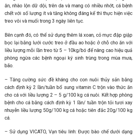
ăn, nhào lộn dữ dội, trên da và mang có nhiều nhớt, cá bệnh
chết với số lượng ít và tăng không đáng kể thì thực hiện việc
treo vôi và muối trong 3 ngày liên tục.
Bên cạnh đó, có thể sử dụng thêm lá xoan, cỏ mực đập giập
bọc lại bằng lưới cước treo ở đầu ao hoặc ở chỗ cho ăn với
liều lượng mỗi lần treo từ 5 – 10kg/bó để nâng cao hiệu quả
phòng ngừa các bệnh ngoại ký sinh trùng trong mùa mưa,
bão.
– Tăng cường sức đề kháng cho con nuôi thủy sản bằng
cách định kỳ 2 lần/tuần bổ sung vitamin C trộn vào thức ăn
cho cá với liều lượng 2 – 5 g/100 kg cá nuôi. Kết hợp phòng
bệnh cho cá bằng cách định kỳ 1 lần/ tuần trộn tỏi tươi xay
nhuyễn liều lượng 50g/100 kg cá hoặc tiên đắc 20g/100 kg
cá.
– Sử dụng VICATO, Vạn tiêu linh: Được bào chế dưới dạng