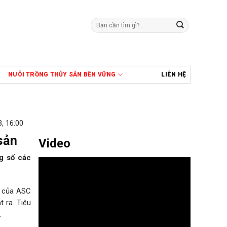
Tìm
kiếm:
NUÔI TRỒNG THỦY SẢN BỀN VỮNG
LIÊN HỆ
, 16:00
sản
Video
g số các
n của ASC
t ra. Tiêu
.